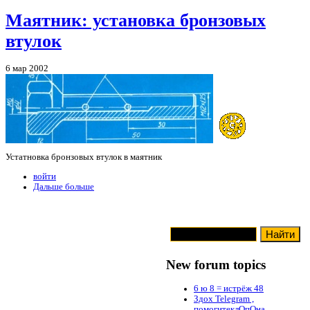
Маятник: установка бронзовых
втулок
6 мар 2002
Устатновка бронзовых втулок в маятник
войти
Дальше больше
New forum topics
6 ю 8 = истрёж 48
Здох Telegram ,
помогитеклОпОна