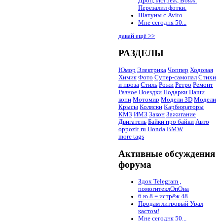
Дроп, Истрёж, Вояж.
Перезалил фотки.
Шатуны с Avito
Мне сегодня 50...
давай ещё >>
РАЗДЕЛЫ
Юмор
Электрика
Чоппер
Ходовая
Химия
Фото
Супер-самопал
Стихи
и проза
Стиль
Рожи
Ретро
Ремонт
Разное
Поездки
Подарки
Наши
кони
Мотомир
Модели 3D
Модели
Крысы
Коляски
Карбюраторы
КМЗ
ИМЗ
Закон
Зажигание
Двигатель
Байки про байки
Авто
oppozit.ru
Honda
BMW
more tags
Активные обсуждения
форума
Здох Telegram ,
помогитеклОпОна
6 ю 8 = истрёж 48
Продам литровый Урал
кастом!
Мне сегодня 50...