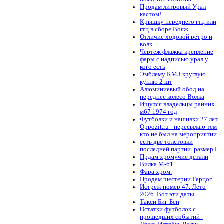
Продам литровый Урал
кастом!
Крышку переднего гтц или
гтц в сборе Вояж
Отличие ходовой ретро и
волк
Чертеж флажка крепление
фары с надписью урал у
кого есть
Эмблему КМЗ круглую
куплю 2 шт
Алюминиевый обод на
переднее колесо Волка
Ищутся владельцы ранних
м67 1974 год
Футболки и нашивки 27 лет
Oppozit.ru - пересылаю тем
кто не был на мероприятии.
есть две толстовки
последней партии. размер L
Прдам хромучие детали
Вилка М-61
Фара хром.
Продам шестерни Герцог
Истрёж номер 47. Лето
2026. Вот эти даты
Такси Биг-Бен
Остатки футболок с
прошедших событий -