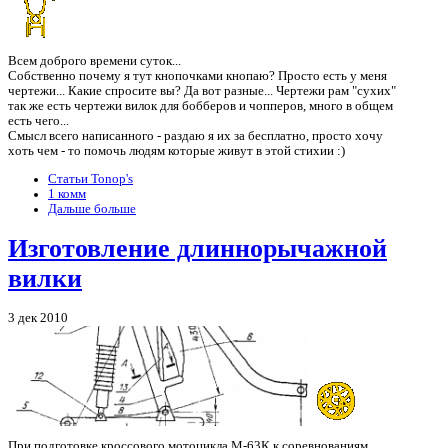
Всем доброго времени суток...
Собственно почему я тут кнопочками кнопаю? Просто есть у меня
чертежи... Какие спросите вы? Да вот разные... Чертежи рам "сухих"
так же есть чертежи вилок для бобберов и чопперов, много в общем
есть чего...
Смысл всего написанного - раздаю я их за бесплатно, просто хочу
хоть чем - то помочь людям которые живут в этой стихии :)
Статьи Tonop's
1 комм
Дальше больше
Изготовление длиннорычажной
вилки
3 дек 2010
При подготовке кроссового мотоцикла М-63К к соревнованиям