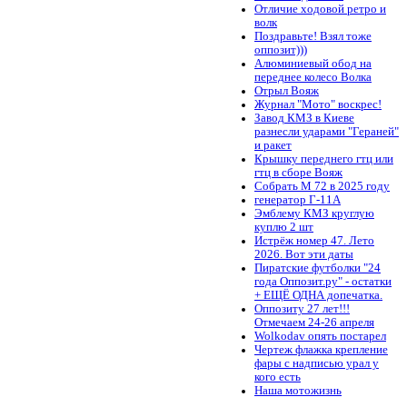
Отличие ходовой ретро и
волк
Поздравьте! Взял тоже
оппозит)))
Алюминиевый обод на
переднее колесо Волка
Отрыл Вояж
Журнал "Мото" воскрес!
Завод КМЗ в Киеве
разнесли ударами "Гераней"
и ракет
Крышку переднего гтц или
гтц в сборе Вояж
Собрать М 72 в 2025 году
генератор Г-11А
Эмблему КМЗ круглую
куплю 2 шт
Истрёж номер 47. Лето
2026. Вот эти даты
Пиратские футболки "24
года Оппозит.ру" - остатки
+ ЕЩЁ ОДНА допечатка.
Оппозиту 27 лет!!!
Отмечаем 24-26 апреля
Wolkodav опять постарел
Чертеж флажка крепление
фары с надписью урал у
кого есть
Наша мотожизнь