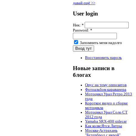
давай ещё >>
User login
Ник:
*
Password:
*
Запомнить меня надолго
Восстановить пароль
Новые записи в
блогах
Опус на тему оппозитов
Фотоальбом караванера
Мотоцикл Урал Ретро 2013
года
Короткое видео о сборке
мотоцикла
Мотоцикл Урал Соло СТ
2012 года
Yamaha SRX-400 sidecar
Как колясЯтся Литры
Москва-Астрахань
"Бутерброд с икрой"