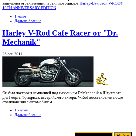
выпущена ограниченная партия мотоциклов
Harley-Davidson V-ROD®
10TH ANNIVERSARY EDITION
.
1 комм
Дальше больше
Harley V-Rod Cafe Racer от "Dr.
Mechanik"
26 сен 2011
Он был построен компанией под названием Dr.Mechanik в Штутгарте
для Георга Фридриха, австрийского актера. V-Rod восстановлен после
столкновения с автомобилем.
16 комм
Дальше больше