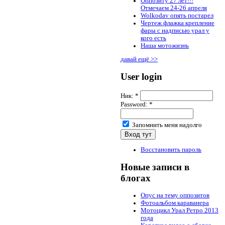
Оппозиту 27 лет!!!
Отмечаем 24-26 апреля
Wolkodav опять постарел
Чертеж флажка крепление
фары с надписью урал у
кого есть
Наша мотожизнь
давай ещё >>
User login
Ник:
*
Password:
*
Запомнить меня надолго
Восстановить пароль
Новые записи в
блогах
Опус на тему оппозитов
Фотоальбом караванера
Мотоцикл Урал Ретро 2013
года