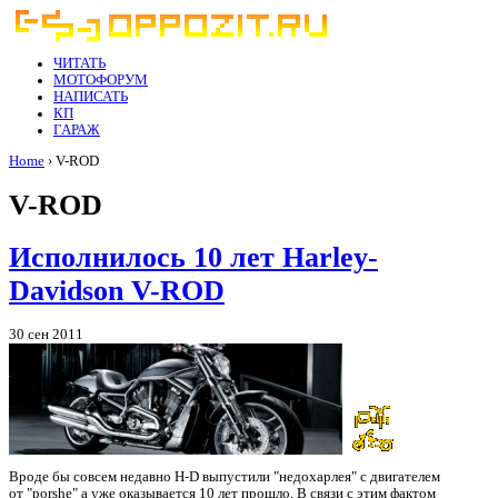
ЧИТАТЬ
МОТОФОРУМ
НАПИСАТЬ
КП
ГАРАЖ
Home
› V-ROD
V-ROD
Исполнилось 10 лет Harley-
Davidson V-ROD
30 сен 2011
Вроде бы совсем недавно H-D выпустили "недохарлея" с двигателем
от "porshe" а уже оказывается 10 лет прошло. В связи с этим фактом