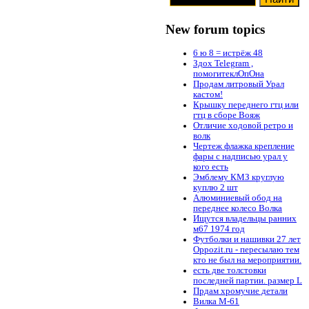
New forum topics
6 ю 8 = истрёж 48
Здох Telegram ,
помогитеклОпОна
Продам литровый Урал
кастом!
Крышку переднего гтц или
гтц в сборе Вояж
Отличие ходовой ретро и
волк
Чертеж флажка крепление
фары с надписью урал у
кого есть
Эмблему КМЗ круглую
куплю 2 шт
Алюминиевый обод на
переднее колесо Волка
Ищутся владельцы ранних
м67 1974 год
Футболки и нашивки 27 лет
Oppozit.ru - пересылаю тем
кто не был на мероприятии.
есть две толстовки
последней партии. размер L
Прдам хромучие детали
Вилка М-61