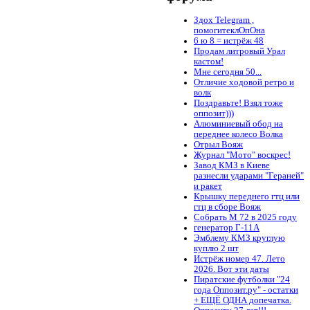
Здох Telegram ,
помогитеклОпОна
6 ю 8 = истрёж 48
Продам литровый Урал
кастом!
Мне сегодня 50...
Отличие ходовой ретро и
волк
Поздравьте! Взял тоже
оппозит)))
Алюминиевый обод на
переднее колесо Волка
Отрыл Вояж
Журнал "Мото" воскрес!
Завод КМЗ в Киеве
разнесли ударами "Гераней"
и ракет
Крышку переднего гтц или
гтц в сборе Вояж
Собрать М 72 в 2025 году
генератор Г-11А
Эмблему КМЗ круглую
куплю 2 шт
Истрёж номер 47. Лето
2026. Вот эти даты
Пиратские футболки "24
года Оппозит.ру" - остатки
+ ЕЩЁ ОДНА допечатка.