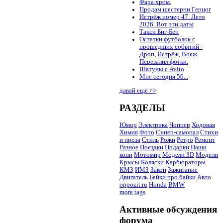
Фара хром.
Продам шестерни Герцог
Истрёж номер 47. Лето
2026. Вот эти даты
Такси Биг-Бен
Остатки футболок с
прошедших событий -
Дроп, Истрёж, Вояж.
Перезалил фотки.
Шатуны с Avito
Мне сегодня 50...
давай ещё >>
РАЗДЕЛЫ
Юмор
Электрика
Чоппер
Ходовая
Химия
Фото
Супер-самопал
Стихи
и проза
Стиль
Рожи
Ретро
Ремонт
Разное
Поездки
Подарки
Наши
кони
Мотомир
Модели 3D
Модели
Крысы
Коляски
Карбюраторы
КМЗ
ИМЗ
Закон
Зажигание
Двигатель
Байки про байки
Авто
oppozit.ru
Honda
BMW
more tags
Активные обсуждения
форума