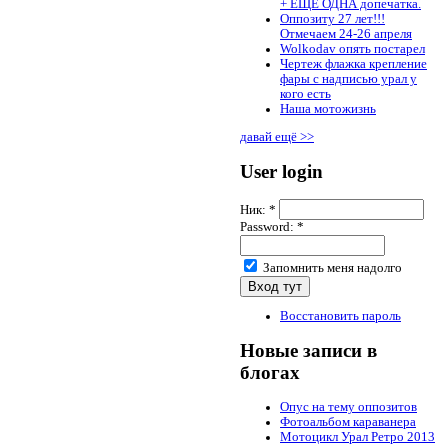
+ ЕЩЁ ОДНА допечатка.
Оппозиту 27 лет!!!
Отмечаем 24-26 апреля
Wolkodav опять постарел
Чертеж флажка крепление
фары с надписью урал у
кого есть
Наша мотожизнь
давай ещё >>
User login
Ник:
*
Password:
*
Запомнить меня надолго
Восстановить пароль
Новые записи в
блогах
Опус на тему оппозитов
Фотоальбом караванера
Мотоцикл Урал Ретро 2013