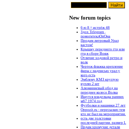
New forum topics
6 ю 8 = истрёж 48
Здох Telegram ,
помогитеклОпОна
Продам литровый Урал
кастом!
Крышку переднего гтц или
гтц в сборе Вояж
Отличие ходовой ретро и
волк
Чертеж флажка крепление
фары с надписью урал у
кого есть
Эмблему КМЗ круглую
куплю 2 шт
Алюминиевый обод на
переднее колесо Волка
Ищутся владельцы ранних
м67 1974 год
Футболки и нашивки 27 лет
Oppozit.ru - пересылаю тем
кто не был на мероприятии.
есть две толстовки
последней партии. размер L
Прдам хромучие детали