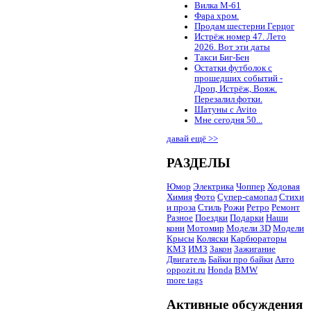
Вилка М-61
Фара хром.
Продам шестерни Герцог
Истрёж номер 47. Лето
2026. Вот эти даты
Такси Биг-Бен
Остатки футболок с
прошедших событий -
Дроп, Истрёж, Вояж.
Перезалил фотки.
Шатуны с Avito
Мне сегодня 50...
давай ещё >>
РАЗДЕЛЫ
Юмор
Электрика
Чоппер
Ходовая
Химия
Фото
Супер-самопал
Стихи
и проза
Стиль
Рожи
Ретро
Ремонт
Разное
Поездки
Подарки
Наши
кони
Мотомир
Модели 3D
Модели
Крысы
Коляски
Карбюраторы
КМЗ
ИМЗ
Закон
Зажигание
Двигатель
Байки про байки
Авто
oppozit.ru
Honda
BMW
more tags
Активные обсуждения