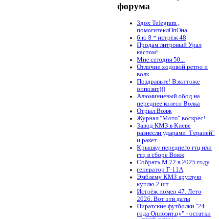
форума
Здох Telegram ,
помогитеклОпОна
6 ю 8 = истрёж 48
Продам литровый Урал
кастом!
Мне сегодня 50...
Отличие ходовой ретро и
волк
Поздравьте! Взял тоже
оппозит)))
Алюминиевый обод на
переднее колесо Волка
Отрыл Вояж
Журнал "Мото" воскрес!
Завод КМЗ в Киеве
разнесли ударами "Гераней"
и ракет
Крышку переднего гтц или
гтц в сборе Вояж
Собрать М 72 в 2025 году
генератор Г-11А
Эмблему КМЗ круглую
куплю 2 шт
Истрёж номер 47. Лето
2026. Вот эти даты
Пиратские футболки "24
года Оппозит.ру" - остатки