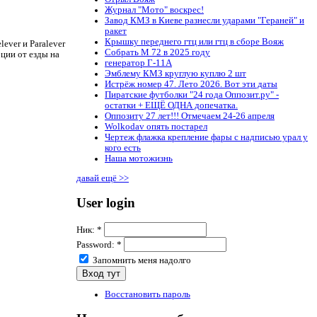
Журнал "Мото" воскрес!
Завод КМЗ в Киеве разнесли ударами "Гераней" и
ракет
Крышку переднего гтц или гтц в сборе Вояж
ever и Paralever
Собрать М 72 в 2025 году
ции от езды на
генератор Г-11А
Эмблему КМЗ круглую куплю 2 шт
Истрёж номер 47. Лето 2026. Вот эти даты
Пиратские футболки "24 года Оппозит.ру" -
остатки + ЕЩЁ ОДНА допечатка.
Оппозиту 27 лет!!! Отмечаем 24-26 апреля
Wolkodav опять постарел
Чертеж флажка крепление фары с надписью урал у
кого есть
Наша мотожизнь
давай ещё >>
User login
Ник:
*
Password:
*
Запомнить меня надолго
Восстановить пароль