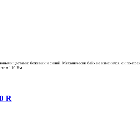
выми цветами: бежевый и синий. Механически байк не изменился, он по-пре
нтом 119 Нм.
0 R