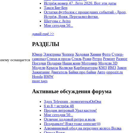
Истрёж номер 47. Лето 2026. Вот эти даты
Такси Биг-Бен
Остатки футболок с прошедших событий - Дроп,
Истрёж, Вояж. Перезалил фотки.
Шатуны с Avito
Мне сегодня 50...
давай ещё >>
РАЗДЕЛЫ
Юмор
Электрика
Чоппер
Ходовая
Химия
Фото
Супер-
самопал
Стихи и проза
Стиль
Рожи
Ретро
Ремонт
Разное
жнему оснащается
Поездки
Подарки
Наши кони
Мотомир
Модели 3D
Модели
Крысы
Коляски
Карбюраторы
КМЗ
ИМЗ
Закон
Зажигание
Двигатель
Байки про байки
Авто
oppozit.ru
Honda
BMW
more tags
Активные обсуждения форума
Здох Telegram , помогитеклОпОна
6 ю 8 = истрёж 48
Продам литровый Урал кастом!
Мне сегодня 50...
Отличие ходовой ретро и волк
Поздравьте! Взял тоже оппозит)))
Алюминиевый обод на переднее колесо Волка
Отрыл Вояж