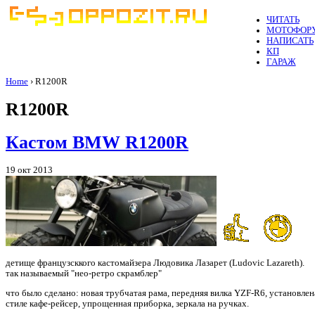
ЧИТАТЬ
МОТОФОР
НАПИСАТЬ
КП
ГАРАЖ
Home
› R1200R
R1200R
Кастом BMW R1200R
19 окт 2013
детище французсккого кастомайзера Людовика Лазарет (Ludovic Lazareth).
так называемый "нео-ретро скрамблер"
что было сделано: новая трубчатая рама, передняя вилка YZF-R6, установлен
стиле кафе-рейсер, упрощенная приборка, зеркала на ручках.