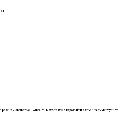
УМ
а резина Continental Twinduro, выхлоп Ixil с короткими алюминиевыми глушите