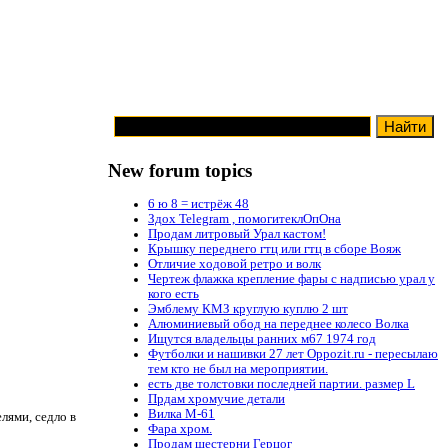
New forum topics
6 ю 8 = истрёж 48
Здох Telegram , помогитеклОпОна
Продам литровый Урал кастом!
Крышку переднего гтц или гтц в сборе Вояж
Отличие ходовой ретро и волк
Чертеж флажка крепление фары с надписью урал у
кого есть
Эмблему КМЗ круглую куплю 2 шт
Алюминиевый обод на переднее колесо Волка
Ищутся владельцы ранних м67 1974 год
Футболки и нашивки 27 лет Oppozit.ru - пересылаю
тем кто не был на мероприятии.
есть две толстовки последней партии. размер L
Прдам хромучие детали
Вилка М-61
лями, седло в
Фара хром.
Продам шестерни Герцог