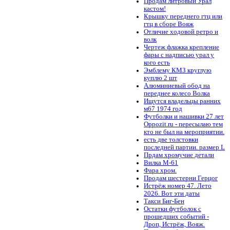
Продам литровый Урал
кастом!
Крышку переднего гтц или
гтц в сборе Вояж
Отличие ходовой ретро и
волк
Чертеж флажка крепление
фары с надписью урал у
кого есть
Эмблему КМЗ круглую
куплю 2 шт
Алюминиевый обод на
переднее колесо Волка
Ищутся владельцы ранних
м67 1974 год
Футболки и нашивки 27 лет
Oppozit.ru - пересылаю тем
кто не был на мероприятии.
есть две толстовки
последней партии. размер L
Прдам хромучие детали
Вилка М-61
Фара хром.
Продам шестерни Герцог
Истрёж номер 47. Лето
2026. Вот эти даты
Такси Биг-Бен
Остатки футболок с
прошедших событий -
Дроп, Истрёж, Вояж.