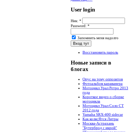
User login
Ник:
*
Password:
*
Запомнить меня надолго
Восстановить пароль
Новые записи в
блогах
Опус на тему оппозитов
Фотоальбом караванера
Мотоцикл Урал Ретро 2013
года
Короткое видео о сборке
мотоцикла
Мотоцикл Урал Соло СТ
2012 года
Yamaha SRX-400 sidecar
Как колясЯтся Литры
Москва-Астрахань
"Бутерброд с икрой"