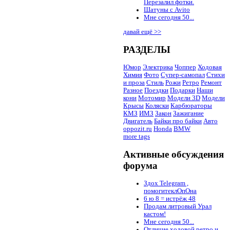
Перезалил фотки.
Шатуны с Avito
Мне сегодня 50...
давай ещё >>
РАЗДЕЛЫ
Юмор
Электрика
Чоппер
Ходовая
Химия
Фото
Супер-самопал
Стихи
и проза
Стиль
Рожи
Ретро
Ремонт
Разное
Поездки
Подарки
Наши
кони
Мотомир
Модели 3D
Модели
Крысы
Коляски
Карбюраторы
КМЗ
ИМЗ
Закон
Зажигание
Двигатель
Байки про байки
Авто
oppozit.ru
Honda
BMW
more tags
Активные обсуждения
форума
Здох Telegram ,
помогитеклОпОна
6 ю 8 = истрёж 48
Продам литровый Урал
кастом!
Мне сегодня 50...
Отличие ходовой ретро и