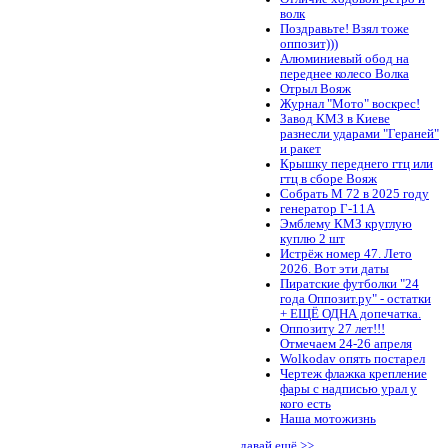
волк
Поздравьте! Взял тоже
оппозит)))
Алюминиевый обод на
переднее колесо Волка
Отрыл Вояж
Журнал "Мото" воскрес!
Завод КМЗ в Киеве
разнесли ударами "Гераней"
и ракет
Крышку переднего гтц или
гтц в сборе Вояж
Собрать М 72 в 2025 году
генератор Г-11А
Эмблему КМЗ круглую
куплю 2 шт
Истрёж номер 47. Лето
2026. Вот эти даты
Пиратские футболки "24
года Оппозит.ру" - остатки
+ ЕЩЁ ОДНА допечатка.
Оппозиту 27 лет!!!
Отмечаем 24-26 апреля
Wolkodav опять постарел
Чертеж флажка крепление
фары с надписью урал у
кого есть
Наша мотожизнь
давай ещё >>