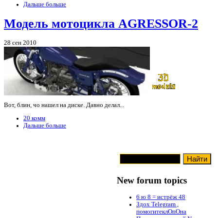
Дальше больше
Модель мотоцикла AGRESSOR-2
28 сен 2010
Вот, блин, чо нашел на диске. Давно делал...
20 комм
Дальше больше
New forum topics
6 ю 8 = истрёж 48
Здох Telegram ,
помогитеклОпОна