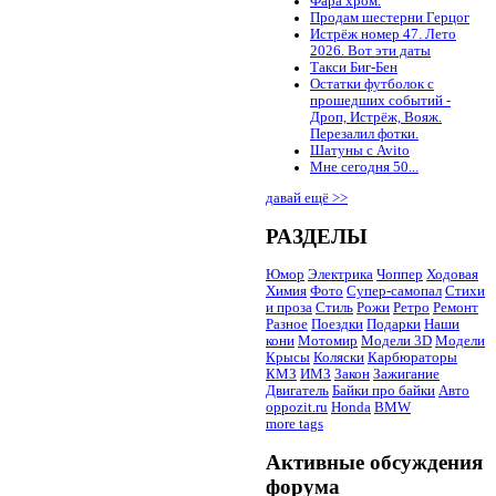
Фара хром.
Продам шестерни Герцог
Истрёж номер 47. Лето
2026. Вот эти даты
Такси Биг-Бен
Остатки футболок с
прошедших событий -
Дроп, Истрёж, Вояж.
Перезалил фотки.
Шатуны с Avito
Мне сегодня 50...
давай ещё >>
РАЗДЕЛЫ
Юмор
Электрика
Чоппер
Ходовая
Химия
Фото
Супер-самопал
Стихи
и проза
Стиль
Рожи
Ретро
Ремонт
Разное
Поездки
Подарки
Наши
кони
Мотомир
Модели 3D
Модели
Крысы
Коляски
Карбюраторы
КМЗ
ИМЗ
Закон
Зажигание
Двигатель
Байки про байки
Авто
oppozit.ru
Honda
BMW
more tags
Активные обсуждения
форума