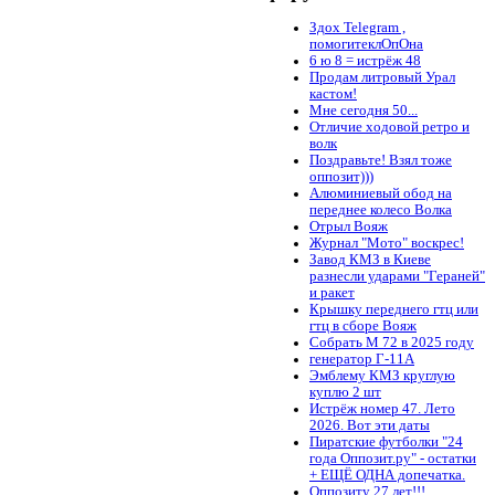
Здох Telegram ,
помогитеклОпОна
6 ю 8 = истрёж 48
Продам литровый Урал
кастом!
Мне сегодня 50...
Отличие ходовой ретро и
волк
Поздравьте! Взял тоже
оппозит)))
Алюминиевый обод на
переднее колесо Волка
Отрыл Вояж
Журнал "Мото" воскрес!
Завод КМЗ в Киеве
разнесли ударами "Гераней"
и ракет
Крышку переднего гтц или
гтц в сборе Вояж
Собрать М 72 в 2025 году
генератор Г-11А
Эмблему КМЗ круглую
куплю 2 шт
Истрёж номер 47. Лето
2026. Вот эти даты
Пиратские футболки "24
года Оппозит.ру" - остатки
+ ЕЩЁ ОДНА допечатка.
Оппозиту 27 лет!!!