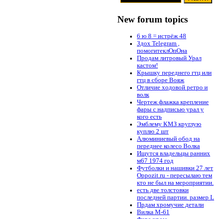
New forum topics
6 ю 8 = истрёж 48
Здох Telegram ,
помогитеклОпОна
Продам литровый Урал
кастом!
Крышку переднего гтц или
гтц в сборе Вояж
Отличие ходовой ретро и
волк
Чертеж флажка крепление
фары с надписью урал у
кого есть
Эмблему КМЗ круглую
куплю 2 шт
Алюминиевый обод на
переднее колесо Волка
Ищутся владельцы ранних
м67 1974 год
Футболки и нашивки 27 лет
Oppozit.ru - пересылаю тем
кто не был на мероприятии.
есть две толстовки
последней партии. размер L
Прдам хромучие детали
Вилка М-61