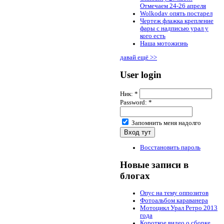
Отмечаем 24-26 апреля
Wolkodav опять постарел
Чертеж флажка крепление
фары с надписью урал у
кого есть
Наша мотожизнь
давай ещё >>
User login
Ник:
*
Password:
*
Запомнить меня надолго
Восстановить пароль
Новые записи в
блогах
Опус на тему оппозитов
Фотоальбом караванера
Мотоцикл Урал Ретро 2013
года
Короткое видео о сборке