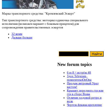
Марка транспорного средства: "Кремлевский Эскорт"
Тип транспортного средства: мотоцикл одиночка специального
исполнения (возможен вариант с боковым прицепом) для
сопровождения правительственных эскортов
32 комм
Дальше больше
New forum topics
6 ю 8 = истрёж 48
Здох Telegram ,
помогитеклОпОна
Продам литровый Урал
кастом!
Крышку переднего гтц или
гтц в сборе Вояж
Отличие ходовой ретро и
волк
Чертеж флажка крепление