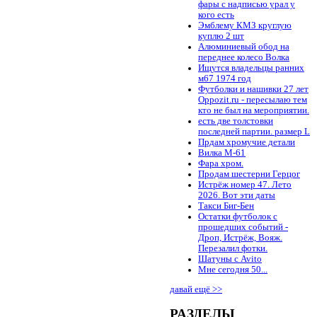
фары с надписью урал у
кого есть
Эмблему КМЗ круглую
куплю 2 шт
Алюминиевый обод на
переднее колесо Волка
Ищутся владельцы ранних
м67 1974 год
Футболки и нашивки 27 лет
Oppozit.ru - пересылаю тем
кто не был на мероприятии.
есть две толстовки
последней партии. размер L
Прдам хромучие детали
Вилка М-61
Фара хром.
Продам шестерни Герцог
Истрёж номер 47. Лето
2026. Вот эти даты
Такси Биг-Бен
Остатки футболок с
прошедших событий -
Дроп, Истрёж, Вояж.
Перезалил фотки.
Шатуны с Avito
Мне сегодня 50...
давай ещё >>
РАЗДЕЛЫ