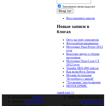
Запомнить меня надолго
Восстановить пароль
Новые записи в
блогах
Опус на тему оппозитов
Фотоальбом караванера
Мотоцикл Урал Ретро 2013
года
Короткое видео о сборке
мотоцикла
Мотоцикл Урал Соло СТ
2012 года
Yamaha SRX-400 sidecar
Как колясЯтся Литры
Москва-Астрахань
"Бутерброд с икрой"
"Труженик" продолжение
МОТОСЕРВИС
давай ещё >>
оппозитный
форум
© 1999-2026 мотопортал
полное
оглавление
OPPOZIT.RU
хотите вы этого или
Идея, дизайн, развитие и