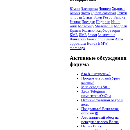
Юмор
Электрика
Чоппер
Ходовая
Химия
Фото
Супер-самопал
Стихи
и проза
Стиль
Рожи
Ретро
Ремонт
Разное
Поездки
Подарки
Наши
кони
Мотомир
Модели 3D
Модели
Крысы
Коляски
Карбюраторы
КМЗ
ИМЗ
Закон
Зажигание
Двигатель
Байки про байки
Авто
oppozit.ru
Honda
BMW
more tags
Активные обсуждения
форума
6 ю 8 = истрёж 48
Продам литровый Урал
кастом!
Мне сегодня 50...
Здох Telegram ,
помогитеклОпОна
Отличие ходовой ретро и
волк
Поздравьте! Взял тоже
оппозит)))
Алюминиевый обод на
переднее колесо Волка
Отрыл Вояж