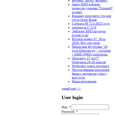
Журнал "Мото" воскрес!
Завод КМЗ в Киеве
разнесли ударами "Гераней"
и ракет
Крышку переднего гтц или
гтц в сборе Вояж
Собрать М 72 в 2025 году
генератор Г-11А
Эмблему КМЗ круглую
куплю 2 шт
Истрёж номер 47. Лето
2026. Вот эти даты
Пиратские футболки "24
года Оппозит.ру" - остатки
+ ЕЩЁ ОДНА допечатка.
Оппозиту 27 лет!!!
Отмечаем 24-26 апреля
Wolkodav опять постарел
Чертеж флажка крепление
фары с надписью урал у
кого есть
Наша мотожизнь
давай ещё >>
User login
Ник:
*
Password:
*