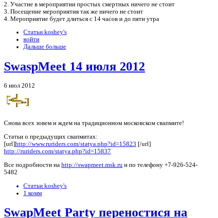
2. Участие в мероприятии простых смертных ничего не стоит
3. Посещение мероприятия так же ничего не стоит
4. Мероприятие будет длиться с 14 часов и до пяти утра
Статьи koshey's
войти
Дальше больше
SwaspMeet 14 июля 2012
6 июл 2012
Снова всех зовем и ждем на традиционном московском свапмите!
Статьи о предыдущих свапмитах:
[url]
http://www.ruriders.com/statya.php?id=15823
[/url]
http://ruriders.com/statya.php?id=15837
Все подробности на
http://swapmeet.msk.ru
и по телефону +7-926-524-
5482
Статьи koshey's
1 комм
SwapMeet Party переностися на