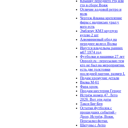
Крышку переднего гтц или
гтц в сборе Вояж
Отличие ходовой ретро и
волк
Чертеж флажка крепление
фары с надписью урал у
кого есть
Эмблему КМЗ круглую
куплю 2 шт
Алюминиевый обод на
переднее колесо Волка
Ищутся владельцы ранних
м67 1974 год
Футболки и нашивки 27 лет
Oppozit.ru - пересылаю тем
кто не был на мероприятии.
есть две толстовки
последней партии. размер L
Прдам хромучие детали
Вилка М-61
Фара хром.
Продам шестерни Герцог
Истрёж номер 47. Лето
2026. Вот эти даты
Такси Биг-Бен
Остатки футболок с
прошедших событий -
Дроп, Истрёж, Вояж.
Перезалил фотки.
Шатуны с Avito