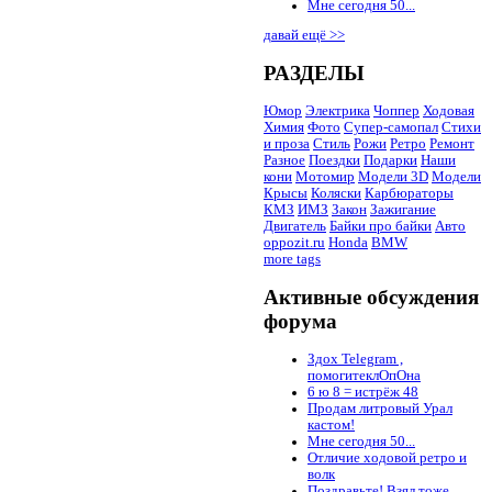
Мне сегодня 50...
давай ещё >>
РАЗДЕЛЫ
Юмор
Электрика
Чоппер
Ходовая
Химия
Фото
Супер-самопал
Стихи
и проза
Стиль
Рожи
Ретро
Ремонт
Разное
Поездки
Подарки
Наши
кони
Мотомир
Модели 3D
Модели
Крысы
Коляски
Карбюраторы
КМЗ
ИМЗ
Закон
Зажигание
Двигатель
Байки про байки
Авто
oppozit.ru
Honda
BMW
more tags
Активные обсуждения
форума
Здох Telegram ,
помогитеклОпОна
6 ю 8 = истрёж 48
Продам литровый Урал
кастом!
Мне сегодня 50...
Отличие ходовой ретро и
волк
Поздравьте! Взял тоже