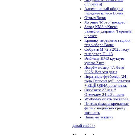
оппозит)))
Алюминиевый обод на
переднее колесо Волка
Отрыл Вояж
Журнал "Мото" воскрес!
Завод КМЗ в Киеве
разнесли ударами "Гераней"
и ракет
Крышку переднего гтц или
гтц в сборе Вояж
Собрать М 72 в 2025 году
генератор Г-11А
Эмблему КМЗ круглую
куплю 2 шт
Истрёж номер 47. Лето
2026. Вот эти даты
Пиратские футболки "24
года Оппозит.ру" - остатки
+ ЕЩЁ ОДНА допечатка.
Оппозиту 27 лет!!!
Отмечаем 24-26 апреля
Wolkodav опять постарел
Чертеж флажка крепление
фары с надписью урал у
кого есть
Наша мотожизнь
давай ещё >>