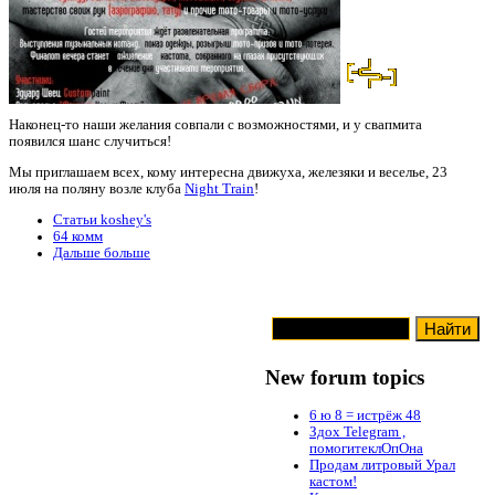
Наконец-то наши желания совпали с возможностями, и у свапмита
появился шанс случиться!
Мы приглашаем всех, кому интересна движуха, железяки и веселье, 23
июля на поляну возле клуба
Night Train
!
Статьи koshey's
64 комм
Дальше больше
New forum topics
6 ю 8 = истрёж 48
Здох Telegram ,
помогитеклОпОна
Продам литровый Урал
кастом!