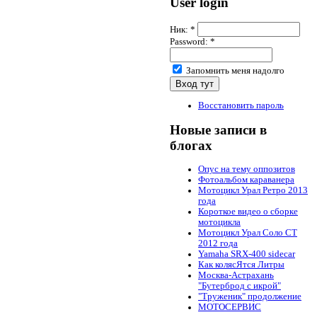
User login
Ник:
*
Password:
*
Запомнить меня надолго
Восстановить пароль
Новые записи в
блогах
Опус на тему оппозитов
Фотоальбом караванера
Мотоцикл Урал Ретро 2013
года
Короткое видео о сборке
мотоцикла
Мотоцикл Урал Соло СТ
2012 года
Yamaha SRX-400 sidecar
Как колясЯтся Литры
Москва-Астрахань
"Бутерброд с икрой"
"Труженик" продолжение
МОТОСЕРВИС