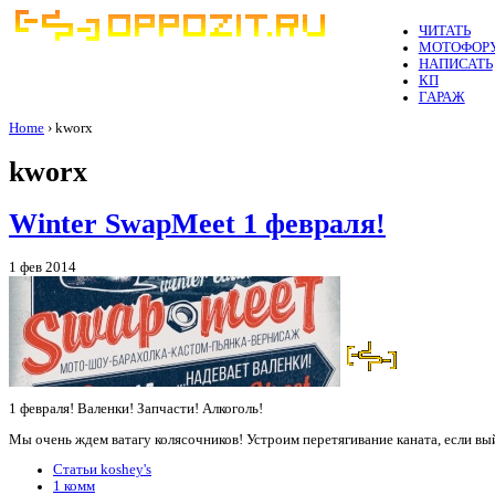
ЧИТАТЬ
МОТОФОР
НАПИСАТЬ
КП
ГАРАЖ
Home
› kworx
kworx
Winter SwapMeet 1 февраля!
1 фев 2014
1 февраля! Валенки! Запчасти! Алкоголь!
Мы очень ждем ватагу колясочников! Устроим перетягивание каната, если вый
Статьи koshey's
1 комм