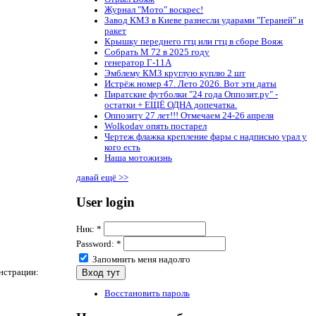
Журнал "Мото" воскрес!
Завод КМЗ в Киеве разнесли ударами "Гераней" и
ракет
Крышку переднего гтц или гтц в сборе Вояж
Собрать М 72 в 2025 году
генератор Г-11А
Эмблему КМЗ круглую куплю 2 шт
Истрёж номер 47. Лето 2026. Вот эти даты
Пиратские футболки "24 года Оппозит.ру" -
остатки + ЕЩЁ ОДНА допечатка.
Оппозиту 27 лет!!! Отмечаем 24-26 апреля
Wolkodav опять постарел
Чертеж флажка крепление фары с надписью урал у
кого есть
Наша мотожизнь
давай ещё >>
User login
Ник:
*
Password:
*
Запомнить меня надолго
нстрации:
Восстановить пароль