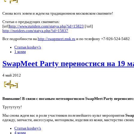
Снова всех зовем и ждем на традиционном московском свапмите!
Статьи о предыдущих свапмитах:
[url]
http://www.ruriders.com/statya.php?id=15823
[/url]
http://ruriders.com/statya.php?id=15837
Все подробности на
http://swapmeet.msk.ru
и по телефону +7-926-524-5482
Статьи koshey's
1 комм
SwapMeet Party переностися на 19 м
4 май 2012
Внимание! В связи с поганым метеопрогнозом SwapMeet Party переносится
Трутутуту!
Мы снова ждем вас в роли участников полезнейшего культ мероприятия
Swap
одежду, запчасти, аксессуары, мотоциклы, изделия из кожи, мастерство своих
Статьи koshey's
4 комм