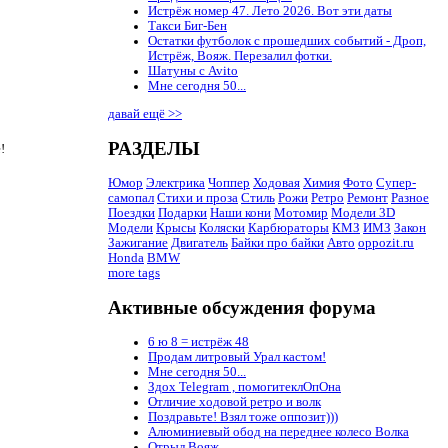
Истрёж номер 47. Лето 2026. Вот эти даты
Такси Биг-Бен
Остатки футболок с прошедших событий - Дроп,
Истрёж, Вояж. Перезалил фотки.
Шатуны с Avito
Мне сегодня 50...
давай ещё >>
РАЗДЕЛЫ
!
Юмор
Электрика
Чоппер
Ходовая
Химия
Фото
Супер-
самопал
Стихи и проза
Стиль
Рожи
Ретро
Ремонт
Разное
Поездки
Подарки
Наши кони
Мотомир
Модели 3D
Модели
Крысы
Коляски
Карбюраторы
КМЗ
ИМЗ
Закон
Зажигание
Двигатель
Байки про байки
Авто
oppozit.ru
Honda
BMW
more tags
Активные обсуждения форума
6 ю 8 = истрёж 48
Продам литровый Урал кастом!
Мне сегодня 50...
Здох Telegram , помогитеклОпОна
Отличие ходовой ретро и волк
Поздравьте! Взял тоже оппозит)))
Алюминиевый обод на переднее колесо Волка
Отрыл Вояж