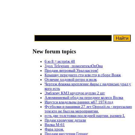
New forum topics
6 ю 8 = истрёж 48
Здох Telegram , помогитеклОпОна
Продам литровый Урал кастом!
Крышку переднего гтц или гтц в сборе Вояж
Отличие ходовой ретро и волк
Чертеж флажка крепление фары с надписью урал у
кого есть
Эмблему КМЗ круглую куплю 2 шт
Алюминиевый обод на переднее колесо Волка
Ищутся владельцы ранних м67 1974 год
Футболки и нашивки 27 лет Oppozit.ru - пересылаю
тем кто не был на мероприятии.
есть две толстовки последней партии. размер L
Прдам хромучие детали
Вилка М-61
Фара хром.
Продам шестерни Герцог