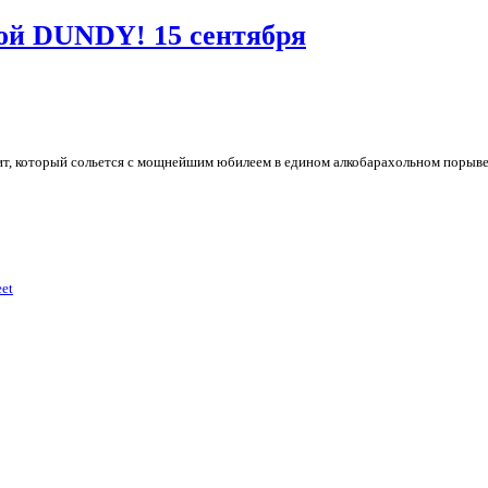
кой DUNDY! 15 сентября
т, который сольется с мощнейшим юбилеем в едином алкобарахольном порыве
eet