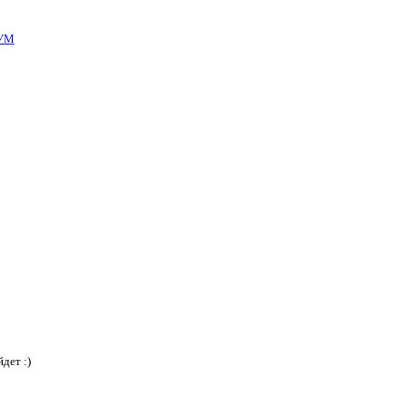
УМ
дет :)