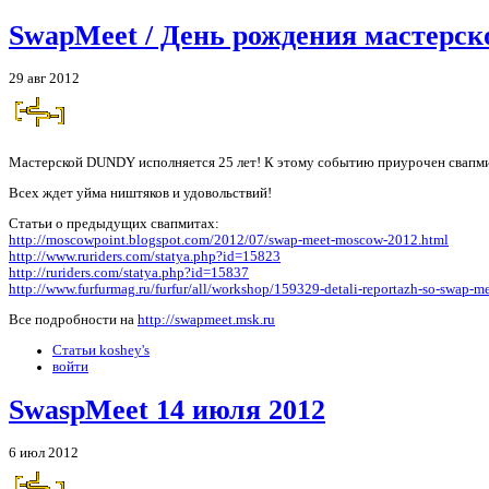
SwapMeet / День рождения мастерс
29 авг 2012
Мастерской DUNDY исполняется 25 лет! К этому событию приурочен свапми
Всех ждет уйма ништяков и удовольствий!
Статьи о предыдущих свапмитах:
http://moscowpoint.blogspot.com/2012/07/swap-meet-moscow-2012.html
http://www.ruriders.com/statya.php?id=15823
http://ruriders.com/statya.php?id=15837
http://www.furfurmag.ru/furfur/all/workshop/159329-detali-reportazh-so-swap-m
Все подробности на
http://swapmeet.msk.ru
Статьи koshey's
войти
SwaspMeet 14 июля 2012
6 июл 2012