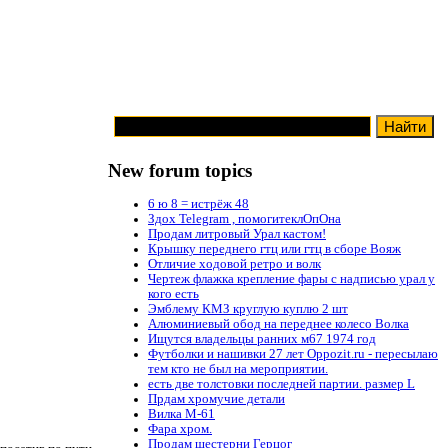
New forum topics
6 ю 8 = истрёж 48
Здох Telegram , помогитеклОпОна
Продам литровый Урал кастом!
Крышку переднего гтц или гтц в сборе Вояж
Отличие ходовой ретро и волк
Чертеж флажка крепление фары с надписью урал у
кого есть
Эмблему КМЗ круглую куплю 2 шт
Алюминиевый обод на переднее колесо Волка
Ищутся владельцы ранних м67 1974 год
Футболки и нашивки 27 лет Oppozit.ru - пересылаю
тем кто не был на мероприятии.
есть две толстовки последней партии. размер L
Прдам хромучие детали
Вилка М-61
Фара хром.
Продам шестерни Герцог