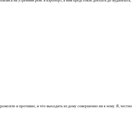
пились на утренний рейс в аэропорт, а нам предстояло доехать до Будапешта,
ромозгло и противно, и что выходить из дому совершенно ни к чему. Я, честно