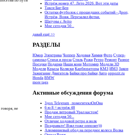
 посетив по пути
Истрёж номер 47. Лето 2026. Вот эти даты
Такси Биг-Бен
Остатки футболок с прошедших событий - Дроп,
Истрёж, Вояж. Перезалил фотки.
Шатуны с Avito
Мне сегодня 50...
давай ещё >>
РАЗДЕЛЫ
Юмор
Электрика
Чоппер
Ходовая
Химия
Фото
Супер-
самопал
Стихи и проза
Стиль
Рожи
Ретро
Ремонт
Разное
Поездки
Подарки
Наши кони
Мотомир
Модели 3D
Модели
Крысы
Коляски
Карбюраторы
КМЗ
ИМЗ
Закон
Зажигание
Двигатель
Байки про байки
Авто
oppozit.ru
Honda
BMW
more tags
Активные обсуждения форума
Здох Telegram , помогитеклОпОна
6 ю 8 = истрёж 48
 говоря, не
Продам литровый Урал кастом!
Мне сегодня 50...
Отличие ходовой ретро и волк
Поздравьте! Взял тоже оппозит)))
Алюминиевый обод на переднее колесо Волка
Отрыл Вояж