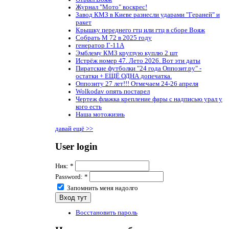
Журнал "Мото" воскрес!
Завод КМЗ в Киеве разнесли ударами "Гераней" и
ракет
Крышку переднего гтц или гтц в сборе Вояж
Собрать М 72 в 2025 году
генератор Г-11А
Эмблему КМЗ круглую куплю 2 шт
Истрёж номер 47. Лето 2026. Вот эти даты
Пиратские футболки "24 года Оппозит.ру" -
остатки + ЕЩЁ ОДНА допечатка.
Оппозиту 27 лет!!! Отмечаем 24-26 апреля
Wolkodav опять постарел
Чертеж флажка крепление фары с надписью урал у
кого есть
Наша мотожизнь
давай ещё >>
User login
Ник:
*
Password:
*
Запомнить меня надолго
Восстановить пароль