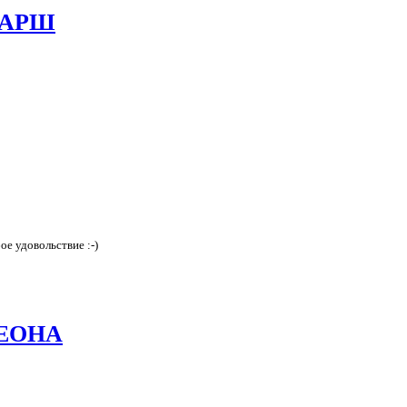
МАРШ
е удовольствие :-)
ЛЕОНА