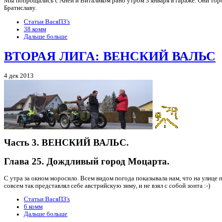
Мы попрощались с Аней и Виталиком рано утром 3 января в гараже. Они торо
Братиславу.
Статьи ВасяПЗ's
38 комм
Дальше больше
ВТОРАЯ ЛИГА: ВЕНСКИЙ ВАЛЬС
4 дек 2013
Часть 3. ВЕНСКИЙ ВАЛЬС.
Глава 25. Дождливый город Моцарта.
С утра за окном моросило. Всем видом погода показывала нам, что на улице п
совсем так представлял себе австрийскую зиму, и не взял с собой зонта :-)
Статьи ВасяПЗ's
6 комм
Дальше больше