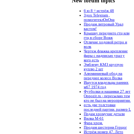
New forum topics
6 ю 8 = истрёж 48
Здох Telegram ,
помогитеклОпОна
Продам литровый Урал
кастом!
Крышку переднего гтц или
гтц в сборе Вояж
Отличие ходовой ретро и
волк
Чертеж флажка крепление
фары с надписью урал у
кого есть
Эмблему КМЗ круглую
куплю 2 шт
Алюминиевый обод на
переднее колесо Волка
Ищутся владельцы ранних
м67 1974 год
Футболки и нашивки 27 лет
Oppozit.ru - пересылаю тем
кто не был на мероприятии.
есть две толстовки
последней партии. размер L
Прдам хромучие детали
Вилка М-61
Фара хром.
Продам шестерни Герцог
Истрёж номер 47. Лето