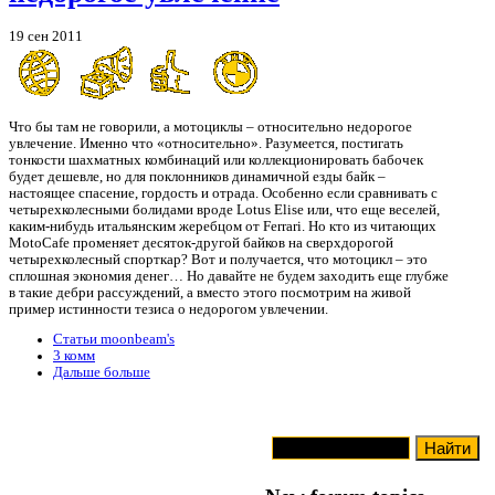
19 сен 2011
Что бы там не говорили, а мотоциклы – относительно недорогое
увлечение. Именно что «относительно». Разумеется, постигать
тонкости шахматных комбинаций или коллекционировать бабочек
будет дешевле, но для поклонников динамичной езды байк –
настоящее спасение, гордость и отрада. Особенно если сравнивать с
четырехколесными болидами вроде Lotus Elise или, что еще веселей,
каким-нибудь итальянским жеребцом от Ferrari. Но кто из читающих
MotoCafe променяет десяток-другой байков на сверхдорогой
четырехколесный спорткар? Вот и получается, что мотоцикл – это
сплошная экономия денег… Но давайте не будем заходить еще глубже
в такие дебри рассуждений, а вместо этого посмотрим на живой
пример истинности тезиса о недорогом увлечении.
Статьи moonbeam's
3 комм
Дальше больше