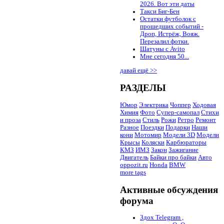
2026. Вот эти даты
Такси Биг-Бен
Остатки футболок с
прошедших событий -
Дроп, Истрёж, Вояж.
Перезалил фотки.
Шатуны с Avito
Мне сегодня 50...
давай ещё >>
РАЗДЕЛЫ
Юмор
Электрика
Чоппер
Ходовая
Химия
Фото
Супер-самопал
Стихи
и проза
Стиль
Рожи
Ретро
Ремонт
Разное
Поездки
Подарки
Наши
кони
Мотомир
Модели 3D
Модели
Крысы
Коляски
Карбюраторы
КМЗ
ИМЗ
Закон
Зажигание
Двигатель
Байки про байки
Авто
oppozit.ru
Honda
BMW
more tags
Активные обсуждения
форума
Здох Telegram ,