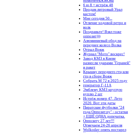
помогитеклОпОна
6 ю 8 = истрёж 48
Продам литровый Урал
кастом!
Мне сегодня 50...
Отличие ходовой ретро и
волк
Поздравьте! Взял тоже
оппозит)))
Алюминиевый обод на
переднее колесо Волка
Отрыл Вояж
Журнал "Мото" воскрес!
Завод КМЗ в Киеве
разнесли ударами "Гераней"
и ракет
Крышку переднего гтц или
гтц в сборе Вояж
Собрать М 72 в 2025 году
генератор Г-11А
Эмблему КМЗ круглую
куплю 2 шт
Истрёж номер 47. Лето
2026. Вот эти даты
Пиратские футболки "24
года Оппозит.ру" - остатки
+ ЕЩЁ ОДНА допечатка.
Оппозиту 27 лет!!!
Отмечаем 24-26 апреля
Wolkodav опять постарел