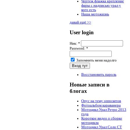
Чертеж флажка крепление
фары с надписью урал у
кого есть
Наша мотожизнь
давай ещё >>
User login
Ник:
*
Password:
*
Запомнить меня надолго
Восстановить пароль
Новые записи в
блогах
Опус на тему оппозитов
Фотоальбом караванера
Мотоцикл Урал Ретро 2013
года
Короткое видео о сборке
мотоцикла
Мотоцикл Урал Соло СТ