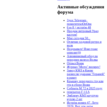
Активные обсуждения
форума
Здох Telegram ,
помогитеклОпОна
6 ю 8 = истрёж 48
Продам литровый Урал
кастом!
Мне сегодня 50...
Отличие ходовой ретро и
волк
Поздравьте! Взял тоже
оппозит)))
Алюминиевый обод на
переднее колесо Волка
Отрыл Вояж
Журнал "Мото" воскрес!
Завод КМЗ в Киеве
разнесли ударами "Гераней"
и ракет
Крышку переднего гтц или
гтц в сборе Вояж
Собрать М 72 в 2025 году
генератор Г-11А
Эмблему КМЗ круглую
куплю 2 шт
Истрёж номер 47. Лето
2026. Вот эти даты