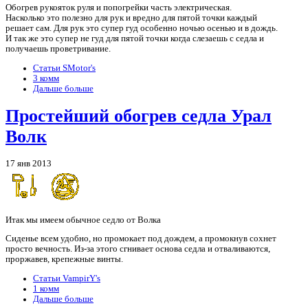
Обогрев рукояток руля и попогрейки часть электрическая.
Насколько это полезно для рук и вредно для пятой точки каждый
решает сам. Для рук это супер гуд особенно ночью осенью и в дождь.
И так же это супер не гуд для пятой точки когда слезаешь с седла и
получаешь проветривание.
Статьи SMotor's
3 комм
Дальше больше
Простейший обогрев седла Урал
Волк
17 янв 2013
Итак мы имеем обычное седло от Волка
Сиденье всем удобно, но промокает под дождем, а промокнув сохнет
просто вечность. Из-за этого сгнивает основа седла и отваливаются,
проржавев, крепежные винты.
Статьи VampirY's
1 комм
Дальше больше