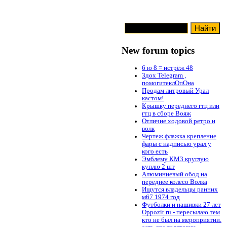
New forum topics
6 ю 8 = истрёж 48
Здох Telegram ,
помогитеклОпОна
Продам литровый Урал
кастом!
Крышку переднего гтц или
гтц в сборе Вояж
Отличие ходовой ретро и
волк
Чертеж флажка крепление
фары с надписью урал у
кого есть
Эмблему КМЗ круглую
куплю 2 шт
Алюминиевый обод на
переднее колесо Волка
Ищутся владельцы ранних
м67 1974 год
Футболки и нашивки 27 лет
Oppozit.ru - пересылаю тем
кто не был на мероприятии.