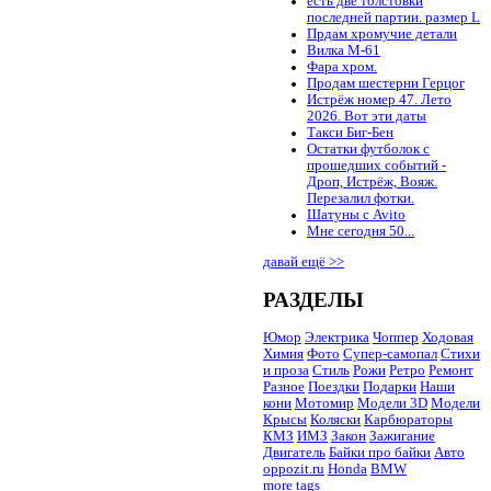
есть две толстовки
последней партии. размер L
Прдам хромучие детали
Вилка М-61
Фара хром.
Продам шестерни Герцог
Истрёж номер 47. Лето
2026. Вот эти даты
Такси Биг-Бен
Остатки футболок с
прошедших событий -
Дроп, Истрёж, Вояж.
Перезалил фотки.
Шатуны с Avito
Мне сегодня 50...
давай ещё >>
РАЗДЕЛЫ
Юмор
Электрика
Чоппер
Ходовая
Химия
Фото
Супер-самопал
Стихи
и проза
Стиль
Рожи
Ретро
Ремонт
Разное
Поездки
Подарки
Наши
кони
Мотомир
Модели 3D
Модели
Крысы
Коляски
Карбюраторы
КМЗ
ИМЗ
Закон
Зажигание
Двигатель
Байки про байки
Авто
oppozit.ru
Honda
BMW
more tags