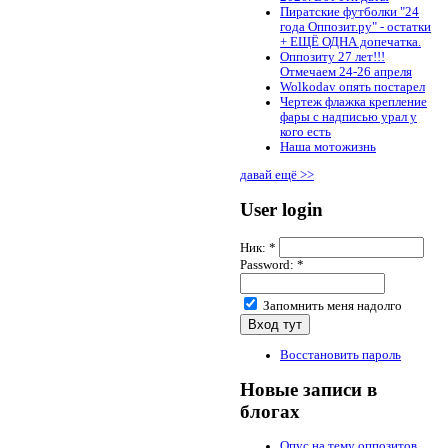
Пиратские футболки "24
года Оппозит.ру" - остатки
+ ЕЩЁ ОДНА допечатка.
Оппозиту 27 лет!!!
Отмечаем 24-26 апреля
Wolkodav опять постарел
Чертеж флажка крепление
фары с надписью урал у
кого есть
Наша мотожизнь
давай ещё >>
User login
Ник:
*
Password:
*
Запомнить меня надолго
Восстановить пароль
Новые записи в
блогах
Опус на тему оппозитов