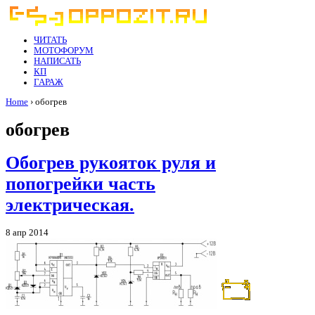
ЧИТАТЬ
МОТОФОРУМ
НАПИСАТЬ
КП
ГАРАЖ
Home
› обогрев
обогрев
Обогрев рукояток руля и
попогрейки часть
электрическая.
8 апр 2014