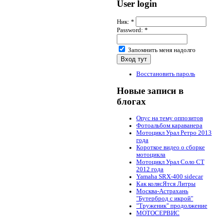
User login
Ник:
*
Password:
*
Запомнить меня надолго
Восстановить пароль
Новые записи в
блогах
Опус на тему оппозитов
Фотоальбом караванера
Мотоцикл Урал Ретро 2013
года
Короткое видео о сборке
мотоцикла
Мотоцикл Урал Соло СТ
2012 года
Yamaha SRX-400 sidecar
Как колясЯтся Литры
Москва-Астрахань
"Бутерброд с икрой"
"Труженик" продолжение
МОТОСЕРВИС