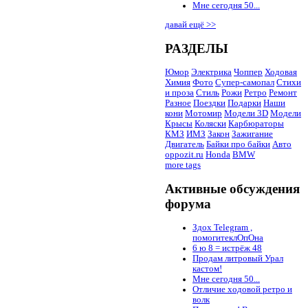
Мне сегодня 50...
давай ещё >>
РАЗДЕЛЫ
Юмор
Электрика
Чоппер
Ходовая
Химия
Фото
Супер-самопал
Стихи
и проза
Стиль
Рожи
Ретро
Ремонт
Разное
Поездки
Подарки
Наши
кони
Мотомир
Модели 3D
Модели
Крысы
Коляски
Карбюраторы
КМЗ
ИМЗ
Закон
Зажигание
Двигатель
Байки про байки
Авто
oppozit.ru
Honda
BMW
more tags
Активные обсуждения
форума
Здох Telegram ,
помогитеклОпОна
6 ю 8 = истрёж 48
Продам литровый Урал
кастом!
Мне сегодня 50...
Отличие ходовой ретро и
волк