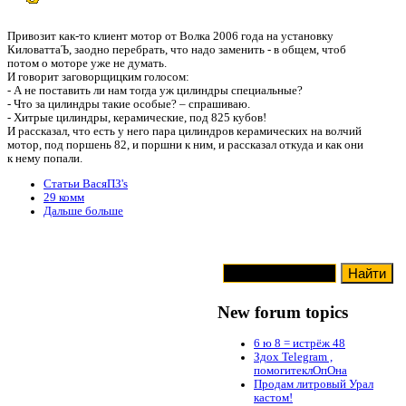
Привозит как-то клиент мотор от Волка 2006 года на установку
КиловаттаЪ, заодно перебрать, что надо заменить - в общем, чтоб
потом о моторе уже не думать.
И говорит заговорщицким голосом:
- А не поставить ли нам тогда уж цилиндры специальные?
- Что за цилиндры такие особые? – спрашиваю.
- Хитрые цилиндры, керамические, под 825 кубов!
И рассказал, что есть у него пара цилиндров керамических на волчий
мотор, под поршень 82, и поршни к ним, и рассказал откуда и как они
к нему попали.
Статьи ВасяПЗ's
29 комм
Дальше больше
New forum topics
6 ю 8 = истрёж 48
Здох Telegram ,
помогитеклОпОна
Продам литровый Урал
кастом!