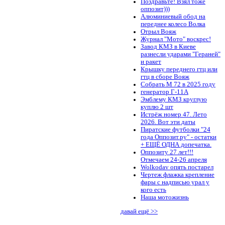
Поздравьте! Взял тоже
оппозит)))
Алюминиевый обод на
переднее колесо Волка
Отрыл Вояж
Журнал "Мото" воскрес!
Завод КМЗ в Киеве
разнесли ударами "Гераней"
и ракет
Крышку переднего гтц или
гтц в сборе Вояж
Собрать М 72 в 2025 году
генератор Г-11А
Эмблему КМЗ круглую
куплю 2 шт
Истрёж номер 47. Лето
2026. Вот эти даты
Пиратские футболки "24
года Оппозит.ру" - остатки
+ ЕЩЁ ОДНА допечатка.
Оппозиту 27 лет!!!
Отмечаем 24-26 апреля
Wolkodav опять постарел
Чертеж флажка крепление
фары с надписью урал у
кого есть
Наша мотожизнь
давай ещё >>