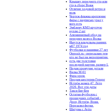
Крышку переднего гтц или
гтц в сборе Вояж
Отличие ходовой ретро и
волк
Чертеж флажка крепление
фары с надписью урал у
кого есть
Эмблему КМЗ круглую
куплю 2 шт
Алюминиевый обод на
переднее колесо Волка
Ищутся владельцы ранних
м67 1974 год
Футболки и нашивки 27 лет
Oppozit.ru - пересылаю тем
кто не был на мероприятии.
есть две толстовки
последней партии. размер L
Прдам хромучие детали
Вилка М-61
Фара хром.
Продам шестерни Герцог
Истрёж номер 47. Лето
2026. Вот эти даты
Такси Биг-Бен
Остатки футболок с
прошедших событий -
Дроп, Истрёж, Вояж.
Перезалил фотки.
Шатуны с Avito