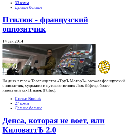
33 комм
Дальше больше
Птилюк - французский
оппозитчик
14 сен 2014
На днях в гараж Товарищества «ТруЪ МоторЪ» заезжал французский
оппозитчик, художник и путешественник Люк Лёфевр, более
известный как Птилюк (Ptiluc).
Статьи Bordo's
27 комм
Дальше больше
Денса, которая не воет, или
КиловаттЪ 2.0