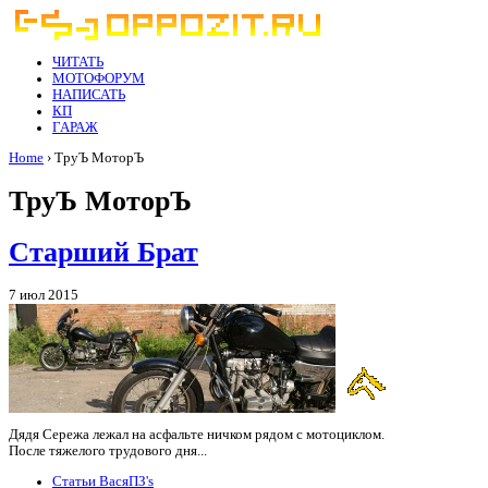
ЧИТАТЬ
МОТОФОРУМ
НАПИСАТЬ
КП
ГАРАЖ
Home
› ТруЪ МоторЪ
ТруЪ МоторЪ
Старший Брат
7 июл 2015
Дядя Сережа лежал на асфальте ничком рядом с мотоциклом.
После тяжелого трудового дня...
Статьи ВасяПЗ's