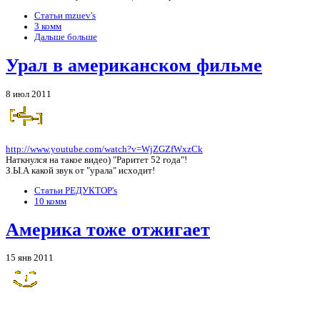
Статьи mzuev's
3 комм
Дальше больше
Урал в американском фильме
8 июл 2011
http://www.youtube.com/watch?v=WjZGZfWxzCk
Наткнулся на такое видео) "Раритет 52 года"!
З.Ы.А какой звук от "урала" исходит!
Статьи РЕДУКТОР's
10 комм
Америка тоже отжигает
15 янв 2011