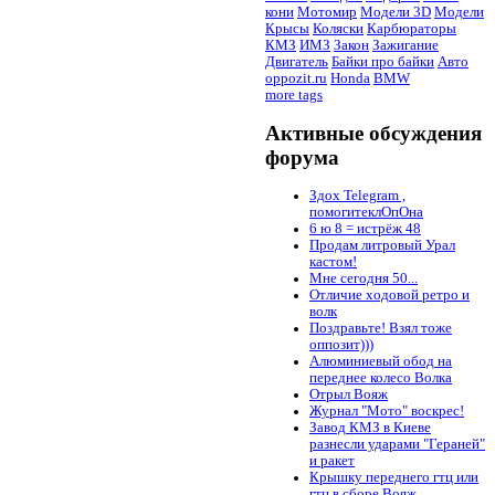
кони
Мотомир
Модели 3D
Модели
Крысы
Коляски
Карбюраторы
КМЗ
ИМЗ
Закон
Зажигание
Двигатель
Байки про байки
Авто
oppozit.ru
Honda
BMW
more tags
Активные обсуждения
форума
Здох Telegram ,
помогитеклОпОна
6 ю 8 = истрёж 48
Продам литровый Урал
кастом!
Мне сегодня 50...
Отличие ходовой ретро и
волк
Поздравьте! Взял тоже
оппозит)))
Алюминиевый обод на
переднее колесо Волка
Отрыл Вояж
Журнал "Мото" воскрес!
Завод КМЗ в Киеве
разнесли ударами "Гераней"
и ракет
Крышку переднего гтц или
гтц в сборе Вояж