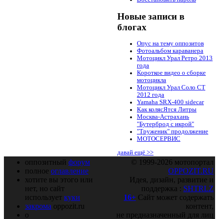
Новые записи в
блогах
Опус на тему оппозитов
Фотоальбом караванера
Мотоцикл Урал Ретро 2013
года
Короткое видео о сборке
мотоцикла
Мотоцикл Урал Соло СТ
2012 года
Yamaha SRX-400 sidecar
Как колясЯтся Литры
Москва-Астрахань
"Бутерброд с икрой"
"Труженик" продолжение
МОТОСЕРВИС
давай ещё >>
оппозитный
форум
© 1999-2026 мотопортал
полное
оглавление
OPPOZIT.RU
хотите вы этого или
Идея, дизайн, развитие и
нет, но сайт
поддержка :
SHTRLZ
использует
куки
16+
Сайт может содержать
закрома
oppozit.ru
контент,
о
не предназначенный для лиц