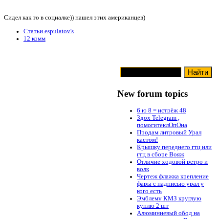
Сидел как то в социалке)) нашел этих американцев)
Статьи espulatov's
12 комм
New forum topics
6 ю 8 = истрёж 48
Здох Telegram ,
помогитеклОпОна
Продам литровый Урал
кастом!
Крышку переднего гтц или
гтц в сборе Вояж
Отличие ходовой ретро и
волк
Чертеж флажка крепление
фары с надписью урал у
кого есть
Эмблему КМЗ круглую
куплю 2 шт
Алюминиевый обод на