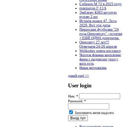
Собрать М 72 в 2025 году
генератор Г-11А
Эмблему КМЗ круглую
куплю 2 шт
Истрёж номер 47. Лето
2026. Вот эти даты
Пиратские футболки "24
года Оппозит.ру" - остатки
+ ЕЩЁ ОДНА допечатка.
Оппозиту 27 лет!!!
Отмечаем 24-26 апреля
Wolkodav опять постарел
Чертеж флажка крепление
фары с надписью урал у
кого есть
Наша мотожизнь
давай ещё >>
User login
Ник:
*
Password:
*
Запомнить меня надолго
Восстановить пароль