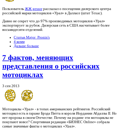
Пользователь
ЖЖ gessor
рассказал о посещении дилерского центра
российской марки мотоциклов «Урал» в Далласе (штат Техас).
Давно не секрет что до 97% производимых мотоциклов «Урал»
экспортирует за рубеж. Дилерская сеть в США насчитывает более
восьмидесяти отделений.
Статьи Major_Pronin's
4 комм
Дальше больше
7 фактов, меняющих
представления о российских
мотоциклах
3 сен 2013
Мотоциклы «Урал» - в топах американских рейтингов. Российский
мотоцикл есть в гараже Брэда Питта и короля Иордании Абдаллы II. Но
нет пророка в своем Отечестве. Почему на родине эти мотоциклы не
покупают вовсе? Спортивная редакция «БИЗНЕС Online» собрала
самые значимые факты о мотоциклах «Урал».