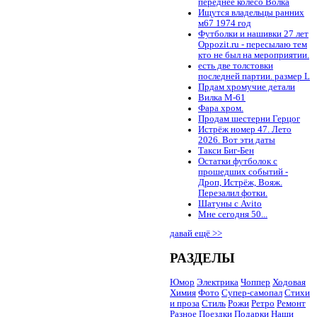
переднее колесо Волка
Ищутся владельцы ранних
м67 1974 год
Футболки и нашивки 27 лет
Oppozit.ru - пересылаю тем
кто не был на мероприятии.
есть две толстовки
последней партии. размер L
Прдам хромучие детали
Вилка М-61
Фара хром.
Продам шестерни Герцог
Истрёж номер 47. Лето
2026. Вот эти даты
Такси Биг-Бен
Остатки футболок с
прошедших событий -
Дроп, Истрёж, Вояж.
Перезалил фотки.
Шатуны с Avito
Мне сегодня 50...
давай ещё >>
РАЗДЕЛЫ
Юмор
Электрика
Чоппер
Ходовая
Химия
Фото
Супер-самопал
Стихи
и проза
Стиль
Рожи
Ретро
Ремонт
Разное
Поездки
Подарки
Наши