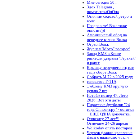
Мне сегодня 50...
Здох Telegram ,
помогитеклОпОна
Отличие ходовой ретро и
волк
Поздравьте! Взял тоже
оппозит)))
Алюминиевый обод на
переднее колесо Волка
Отрыл Вояж
Журнал "Мото" воскрес!
Завод КМЗ в Киеве
разнесли ударами "Гераней"
и ракет
Крышку переднего гтц или
гтц в сборе Вояж
Собрать М 72 в 2025 году
генератор Г-11А
Эмблему КМЗ круглую
куплю 2 шт
Истрёж номер 47. Лето
2026. Вот эти даты
Пиратские футболки "24
года Оппозит.ру" - остатки
+ ЕЩЁ ОДНА допечатка.
Оппозиту 27 лет!!!
Отмечаем 24-26 апреля
Wolkodav опять постарел
Чертеж флажка крепление
фары с надписью урал у