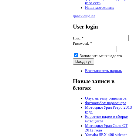
кого есть
Наша мотожизнь
давай ещё >>
User login
Ник:
*
Password:
*
Запомнить меня надолго
Восстановить пароль
Новые записи в
блогах
Опус на тему оппозитов
Фотоальбом караванера
Мотоцикл Урал Ретро 2013
года
Короткое видео о сборке
мотоцикла
Мотоцикл Урал Соло СТ
2012 года
Yamaha SRX-400 sidecar