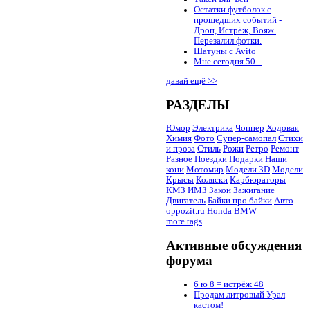
Остатки футболок с
прошедших событий -
Дроп, Истрёж, Вояж.
Перезалил фотки.
Шатуны с Avito
Мне сегодня 50...
давай ещё >>
РАЗДЕЛЫ
Юмор
Электрика
Чоппер
Ходовая
Химия
Фото
Супер-самопал
Стихи
и проза
Стиль
Рожи
Ретро
Ремонт
Разное
Поездки
Подарки
Наши
кони
Мотомир
Модели 3D
Модели
Крысы
Коляски
Карбюраторы
КМЗ
ИМЗ
Закон
Зажигание
Двигатель
Байки про байки
Авто
oppozit.ru
Honda
BMW
more tags
Активные обсуждения
форума
6 ю 8 = истрёж 48
Продам литровый Урал
кастом!