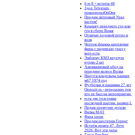
6 ю 8 = истрёж 48
Здох Telegram ,
помогитеклОпОна
Продам литровый Урал
кастом!
Крышку переднего гтц или
гтц в сборе Вояж
Отличие ходовой ретро и
волк
Чертеж флажка крепление
фары с надписью урал у
кого есть
Эмблему КМЗ круглую
куплю 2 шт
Алюминиевый обод на
переднее колесо Волка
Ищутся владельцы ранних
м67 1974 год
Футболки и нашивки 27 лет
Oppozit.ru - пересылаю тем
кто не был на мероприятии.
есть две толстовки
последней партии. размер L
Прдам хромучие детали
Вилка М-61
Фара хром.
Продам шестерни Герцог
Истрёж номер 47. Лето
2026. Вот эти даты
Такси Биг-Бен