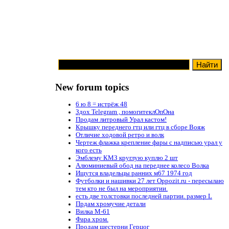
New forum topics
6 ю 8 = истрёж 48
Здох Telegram , помогитеклОпОна
Продам литровый Урал кастом!
Крышку переднего гтц или гтц в сборе Вояж
Отличие ходовой ретро и волк
Чертеж флажка крепление фары с надписью урал у
кого есть
Эмблему КМЗ круглую куплю 2 шт
Алюминиевый обод на переднее колесо Волка
Ищутся владельцы ранних м67 1974 год
Футболки и нашивки 27 лет Oppozit.ru - пересылаю
тем кто не был на мероприятии.
есть две толстовки последней партии. размер L
Прдам хромучие детали
Вилка М-61
Фара хром.
Продам шестерни Герцог