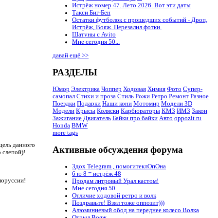
Истрёж номер 47. Лето 2026. Вот эти даты
Такси Биг-Бен
Остатки футболок с прошедших событий - Дроп,
Истрёж, Вояж. Перезалил фотки.
Шатуны с Avito
Мне сегодня 50...
давай ещё >>
РАЗДЕЛЫ
Юмор
Электрика
Чоппер
Ходовая
Химия
Фото
Супер-
самопал
Стихи и проза
Стиль
Рожи
Ретро
Ремонт
Разное
Поездки
Подарки
Наши кони
Мотомир
Модели 3D
Модели
Крысы
Коляски
Карбюраторы
КМЗ
ИМЗ
Закон
Зажигание
Двигатель
Байки про байки
Авто
oppozit.ru
Honda
BMW
more tags
цель данного
Активные обсуждения форума
 слепой)!
Здох Telegram , помогитеклОпОна
6 ю 8 = истрёж 48
лоруссии!
Продам литровый Урал кастом!
Мне сегодня 50...
Отличие ходовой ретро и волк
Поздравьте! Взял тоже оппозит)))
Алюминиевый обод на переднее колесо Волка
Отрыл Вояж