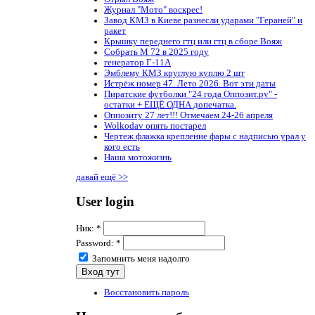
Журнал "Мото" воскрес!
Завод КМЗ в Киеве разнесли ударами "Гераней" и
ракет
Крышку переднего гтц или гтц в сборе Вояж
Собрать М 72 в 2025 году
генератор Г-11А
Эмблему КМЗ круглую куплю 2 шт
Истрёж номер 47. Лето 2026. Вот эти даты
Пиратские футболки "24 года Оппозит.ру" -
остатки + ЕЩЁ ОДНА допечатка.
Оппозиту 27 лет!!! Отмечаем 24-26 апреля
Wolkodav опять постарел
Чертеж флажка крепление фары с надписью урал у
кого есть
Наша мотожизнь
давай ещё >>
User login
Ник:
*
Password:
*
Запомнить меня надолго
Восстановить пароль