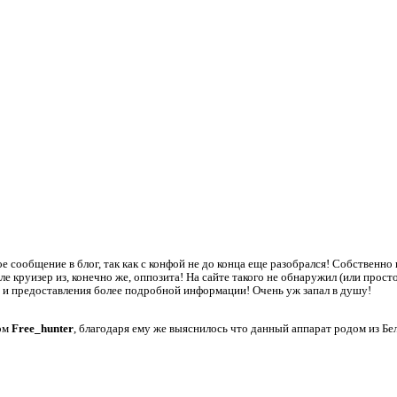
 сообщение в блог, так как с конфой не до конца еще разобрался! Собственно 
 круизер из, конечно же, оппозита! На сайте такого не обнаружил (или просто
 и предоставления более подробной информации! Очень уж запал в душу!
ком
Free_hunter
, благодаря ему же выяснилось что данный аппарат родом из Бе