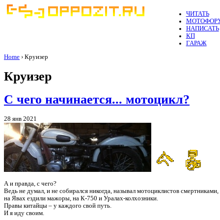
ЧИТАТЬ
МОТОФОР
НАПИСАТЬ
КП
ГАРАЖ
Home
› Круизер
Круизер
С чего начинается... мотоцикл?
28 янв 2021
А и правда, с чего?
Ведь не думал, и не собирался никогда, называл мотоциклистов смертниками,
на Явах ездили мажоры, на К-750 и Уралах-колхозники.
Правы китайцы – у каждого свой путь.
И я иду своим.