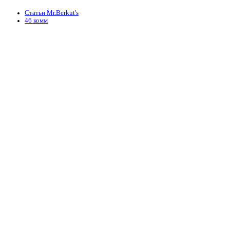
Статьи Mr.Berkut's
46 комм