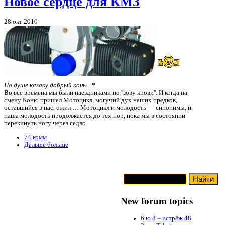
Новое сердце для КМЗ
28 окт 2010
По душе казаку добрый конь…
*
Во все времена мы были наездниками по ''зову крови''. И когда на
смену Коню пришел Мотоцикл, могучий дух наших предков,
оставшийся в нас, ожил … Мотоцикл и молодость — синонимы, и
наша молодость продолжается до тех пор, пока мы в состоянии
перекинуть ногу через седло.
74 комм
Дальше больше
New forum topics
6 ю 8 = истрёж 48