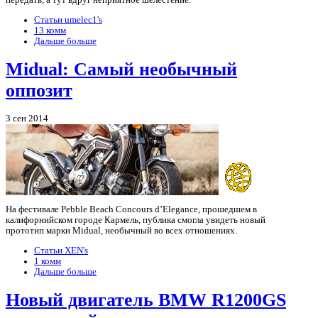
передать, а тут вдруг неприятное шелестение.
Статьи umelec1's
13 комм
Дальше больше
Midual: Самый необычный
оппозит
3 сен 2014
На фестивале Pebble Beach Concours d’Elegance, прошедшем в
калифорнийском городе Кармель, публика смогла увидеть новый
прототип марки Midual, необычный во всех отношениях.
Статьи XEN's
1 комм
Дальше больше
Новый двигатель BMW R1200GS