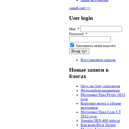
Наша мотожизнь
давай ещё >>
User login
Ник:
*
Password:
*
Запомнить меня надолго
Восстановить пароль
Новые записи в
блогах
Опус на тему оппозитов
Фотоальбом караванера
Мотоцикл Урал Ретро 2013
года
Короткое видео о сборке
мотоцикла
Мотоцикл Урал Соло СТ
2012 года
Yamaha SRX-400 sidecar
Как колясЯтся Литры