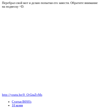
Перебрал свой мот и делаю попытки его завести. Обратите внимание
на подвеску =D.
http://youtu.be/0_O-GtaZvMs
Статьи B0SS's
10 комм