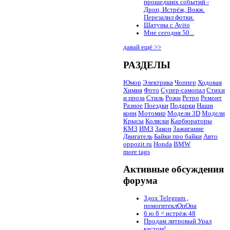
прошедших событий -
Дроп, Истрёж, Вояж.
Перезалил фотки.
Шатуны с Avito
Мне сегодня 50...
давай ещё >>
РАЗДЕЛЫ
Юмор
Электрика
Чоппер
Ходовая
Химия
Фото
Супер-самопал
Стихи
и проза
Стиль
Рожи
Ретро
Ремонт
Разное
Поездки
Подарки
Наши
кони
Мотомир
Модели 3D
Модели
Крысы
Коляски
Карбюраторы
КМЗ
ИМЗ
Закон
Зажигание
Двигатель
Байки про байки
Авто
oppozit.ru
Honda
BMW
more tags
Активные обсуждения
форума
Здох Telegram ,
помогитеклОпОна
6 ю 8 = истрёж 48
Продам литровый Урал
кастом!