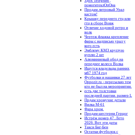
Здох Telegram ,
помогитеклОпОна
Продам литровый Урал
кастом!
Крышку переднего гтц или
гтц в сборе Вояж
Отличие ходовой ретро и
волк
Чертеж флажка крепление
фары с надписью урал у
кого есть
Эмблему КМЗ круглую
куплю 2 шт
Алюминиевый обод на
переднее колесо Волка
Ищутся владельцы ранних
м67 1974 год
Футболки и нашивки 27 лет
Oppozit.ru - пересылаю тем
кто не был на мероприятии.
есть две толстовки
последней партии. размер L
Прдам хромучие детали
Вилка М-61
Фара хром.
Продам шестерни Герцог
Истрёж номер 47. Лето
2026. Вот эти даты
Такси Биг-Бен
Остатки футболок с