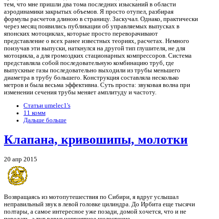
тем, что мне пришли два тома последних изысканий в области
аэродинамики закрытых объемов. Я просто отупел, разбирая
формулы расчетов длиною в страницу. Заскучал. Однако, практически
через месяц появились публикации об управляемых выпусках в
японских мотоциклах, которые просто переворачивают
представление о всех ранее известных теориях, расчетах. Немного
поизучав эти выпуски, наткнулся на другой тип глушителя, не для
мотоцикла, а для громоздких стационарных компрессоров. Система
представляла собой последовательную комбинацию труб, где
выпускные газы последовательно выходили из трубы меньшего
диаметра в трубу большего. Конструкция составляла несколько
метров и была весьма эффективна. Суть проста: звуковая волна при
изменении сечения трубы меняет амплитуду и частоту.
Статьи umelec1's
11 комм
Дальше больше
Клапана, кривошипы, молотки
20 апр 2015
Возвращаясь из мотопутешествия по Сибири, я вдруг услышал
неправильный звук в левой головке цилиндра. До Ирбита еще тысячи
полтары, а самое интересное уже позади, домой хочется, что и не