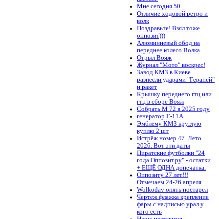
Мне сегодня 50...
Отличие ходовой ретро и
волк
Поздравьте! Взял тоже
оппозит)))
Алюминиевый обод на
переднее колесо Волка
Отрыл Вояж
Журнал "Мото" воскрес!
Завод КМЗ в Киеве
разнесли ударами "Гераней"
и ракет
Крышку переднего гтц или
гтц в сборе Вояж
Собрать М 72 в 2025 году
генератор Г-11А
Эмблему КМЗ круглую
куплю 2 шт
Истрёж номер 47. Лето
2026. Вот эти даты
Пиратские футболки "24
года Оппозит.ру" - остатки
+ ЕЩЁ ОДНА допечатка.
Оппозиту 27 лет!!!
Отмечаем 24-26 апреля
Wolkodav опять постарел
Чертеж флажка крепление
фары с надписью урал у
кого есть