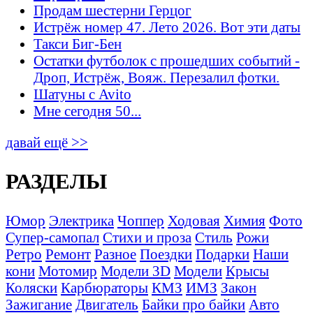
Продам шестерни Герцог
Истрёж номер 47. Лето 2026. Вот эти даты
Такси Биг-Бен
Остатки футболок с прошедших событий -
Дроп, Истрёж, Вояж. Перезалил фотки.
Шатуны с Avito
Мне сегодня 50...
давай ещё >>
РАЗДЕЛЫ
Юмор
Электрика
Чоппер
Ходовая
Химия
Фото
Супер-самопал
Стихи и проза
Стиль
Рожи
Ретро
Ремонт
Разное
Поездки
Подарки
Наши
кони
Мотомир
Модели 3D
Модели
Крысы
Коляски
Карбюраторы
КМЗ
ИМЗ
Закон
Зажигание
Двигатель
Байки про байки
Авто