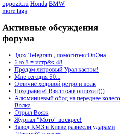
oppozit.ru
Honda
BMW
more tags
Активные обсуждения
форума
Здох Telegram , помогитеклОпОна
6 ю 8 = истрёж 48
Продам литровый Урал кастом!
Мне сегодня 50...
Отличие ходовой ретро и волк
Поздравьте! Взял тоже оппозит)))
Алюминиевый обод на переднее колесо
Волка
Отрыл Вояж
Журнал "Мото" воскрес!
Завод КМЗ в Киеве разнесли ударами
"Гераней" и ракет