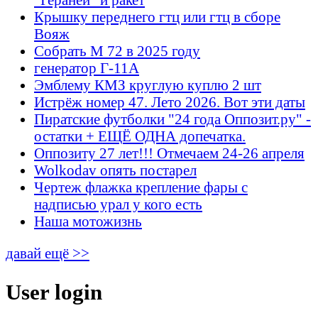
Крышку переднего гтц или гтц в сборе
Вояж
Собрать М 72 в 2025 году
генератор Г-11А
Эмблему КМЗ круглую куплю 2 шт
Истрёж номер 47. Лето 2026. Вот эти даты
Пиратские футболки "24 года Оппозит.ру" -
остатки + ЕЩЁ ОДНА допечатка.
Оппозиту 27 лет!!! Отмечаем 24-26 апреля
Wolkodav опять постарел
Чертеж флажка крепление фары с
надписью урал у кого есть
Наша мотожизнь
давай ещё >>
User login