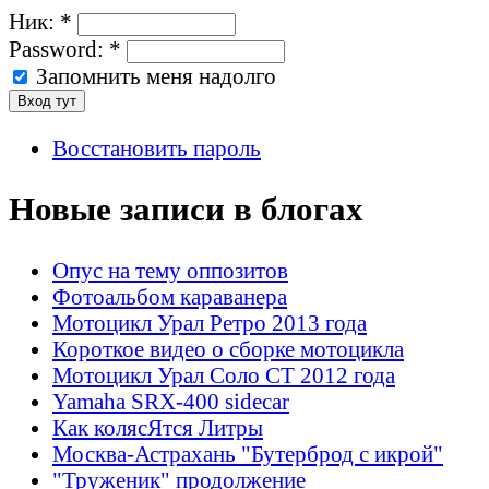
Ник:
*
Password:
*
Запомнить меня надолго
Восстановить пароль
Новые записи в блогах
Опус на тему оппозитов
Фотоальбом караванера
Мотоцикл Урал Ретро 2013 года
Короткое видео о сборке мотоцикла
Мотоцикл Урал Соло СТ 2012 года
Yamaha SRX-400 sidecar
Как колясЯтся Литры
Москва-Астрахань "Бутерброд с икрой"
"Труженик" продолжение