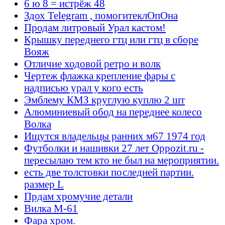
6 ю 8 = истрёж 48
Здох Telegram , помогитеклОпОна
Продам литровый Урал кастом!
Крышку переднего гтц или гтц в сборе
Вояж
Отличие ходовой ретро и волк
Чертеж флажка крепление фары с
надписью урал у кого есть
Эмблему КМЗ круглую куплю 2 шт
Алюминиевый обод на переднее колесо
Волка
Ищутся владельцы ранних м67 1974 год
Футболки и нашивки 27 лет Oppozit.ru -
пересылаю тем кто не был на мероприятии.
есть две толстовки последней партии.
размер L
Прдам хромучие детали
Вилка М-61
Фара хром.