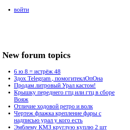
войти
New forum topics
6 ю 8 = истрёж 48
Здох Telegram , помогитеклОпОна
Продам литровый Урал кастом!
Крышку переднего гтц или гтц в сборе
Вояж
Отличие ходовой ретро и волк
Чертеж флажка крепление фары с
надписью урал у кого есть
Эмблему КМЗ круглую куплю 2 шт