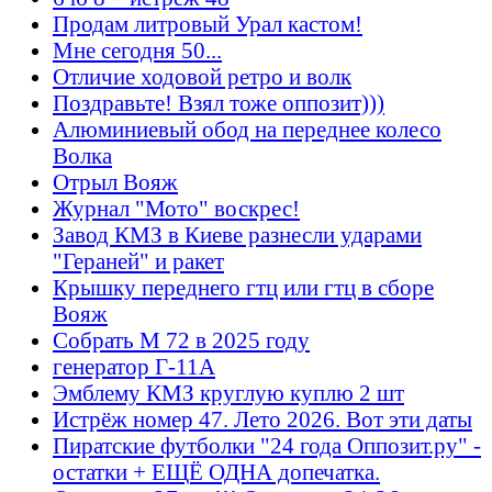
Продам литровый Урал кастом!
Мне сегодня 50...
Отличие ходовой ретро и волк
Поздравьте! Взял тоже оппозит)))
Алюминиевый обод на переднее колесо
Волка
Отрыл Вояж
Журнал "Мото" воскрес!
Завод КМЗ в Киеве разнесли ударами
"Гераней" и ракет
Крышку переднего гтц или гтц в сборе
Вояж
Собрать М 72 в 2025 году
генератор Г-11А
Эмблему КМЗ круглую куплю 2 шт
Истрёж номер 47. Лето 2026. Вот эти даты
Пиратские футболки "24 года Оппозит.ру" -
остатки + ЕЩЁ ОДНА допечатка.