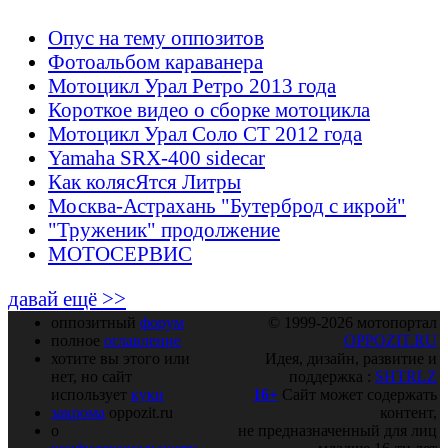
Опус на тему оппозитов
Фотоальбом караванера
Мотоцикл Урал Ретро 2013 года
Короткое видео о сборке мотоцикла
Мотоцикл Урал Соло СТ 2012 года
Yamaha SRX-400 sidecar
Как колясЯтся Литры
Москва-Астрахань "Бутерброд с икрой"
"Труженик" продолжение
МОТОСЕРВИС
давай ещё >>
оппозитный
форум
© 1999-2026 мотопортал
полное
оглавление
OPPOZIT.RU
хотите вы этого или
Идея, дизайн, развитие и
нет, но сайт
поддержка :
SHTRLZ
использует
куки
16+
Сайт может содержать
закрома
oppozit.ru
контент,
о
не предназначенный для лиц