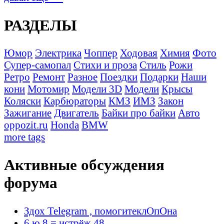
РАЗДЕЛЫ
Юмор
Электрика
Чоппер
Ходовая
Химия
Фото
Супер-самопал
Стихи и проза
Стиль
Рожи
Ретро
Ремонт
Разное
Поездки
Подарки
Наши
кони
Мотомир
Модели 3D
Модели
Крысы
Коляски
Карбюраторы
КМЗ
ИМЗ
Закон
Зажигание
Двигатель
Байки про байки
Авто
oppozit.ru
Honda
BMW
more tags
Активные обсуждения
форума
Здох Telegram , помогитеклОпОна
6 ю 8 = истрёж 48