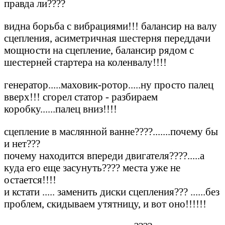
правда ли????
видна борьба с вибрациями!!! балансир на валу
сцепления, асиметричная шестерня переддачи
мощности на сцепление, балансир рядом с
шестерней стартера на коленвалу!!!!
генератор.....маховик-ротор.....ну просто палец
вверх!!! сгорел статор - разбираем
коробку......палец вниз!!!!
сцепление в маслянной ванне????.......почему бы
и нет???
почему находится впереди двигателя????.....а
куда его еще засунуть???? места уже не
остается!!!!
и кстати ..... заменить диски сцепления??? ......без
проблем, скидываем утятницу, и вот оно!!!!!!