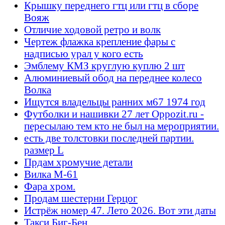
Крышку переднего гтц или гтц в сборе
Вояж
Отличие ходовой ретро и волк
Чертеж флажка крепление фары с
надписью урал у кого есть
Эмблему КМЗ круглую куплю 2 шт
Алюминиевый обод на переднее колесо
Волка
Ищутся владельцы ранних м67 1974 год
Футболки и нашивки 27 лет Oppozit.ru -
пересылаю тем кто не был на мероприятии.
есть две толстовки последней партии.
размер L
Прдам хромучие детали
Вилка М-61
Фара хром.
Продам шестерни Герцог
Истрёж номер 47. Лето 2026. Вот эти даты
Такси Биг-Бен