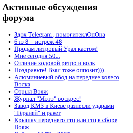
Активные обсуждения
форума
Здох Telegram , помогитеклОпОна
6 ю 8 = истрёж 48
Продам литровый Урал кастом!
Мне сегодня 50...
Отличие ходовой ретро и волк
Поздравьте! Взял тоже оппозит)))
Алюминиевый обод на переднее колесо
Волка
Отрыл Вояж
Журнал "Мото" воскрес!
Завод КМЗ в Киеве разнесли ударами
"Гераней" и ракет
Крышку переднего гтц или гтц в сборе
Вояж