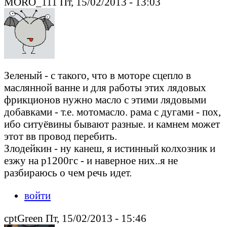
MORO_111 Пт, 15/02/2013 - 13:03
Зеленый - с такого, что в моторе сцепло в
маслянной ванне и для работы этих лядовых
фрикционов нужно масло с этими лядовыми
добавками - т.е. мотомасло. рама с дугами - пох,
ибо ситуёвины бывают разные. и камнем может
этот вв провод перебить.
Злодейкин - ну канеш, я истинный колхозник и
езжу на р1200гс - и наверное них..я не
разбираюсь о чем речь идет.
войти
cptGreen Пт, 15/02/2013 - 15:46