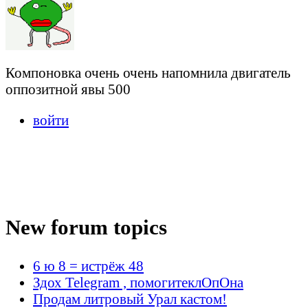
Компоновка очень очень напомнила двигатель
оппозитной явы 500
войти
New forum topics
6 ю 8 = истрёж 48
Здох Telegram , помогитеклОпОна
Продам литровый Урал кастом!