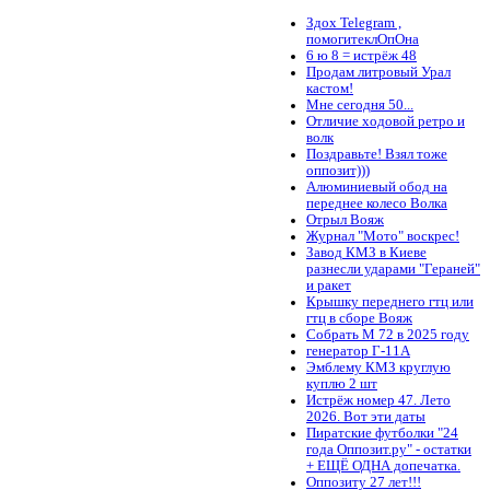
Здох Telegram ,
помогитеклОпОна
6 ю 8 = истрёж 48
Продам литровый Урал
кастом!
Мне сегодня 50...
Отличие ходовой ретро и
волк
Поздравьте! Взял тоже
оппозит)))
Алюминиевый обод на
переднее колесо Волка
Отрыл Вояж
Журнал "Мото" воскрес!
Завод КМЗ в Киеве
разнесли ударами "Гераней"
и ракет
Крышку переднего гтц или
гтц в сборе Вояж
Собрать М 72 в 2025 году
генератор Г-11А
Эмблему КМЗ круглую
куплю 2 шт
Истрёж номер 47. Лето
2026. Вот эти даты
Пиратские футболки "24
года Оппозит.ру" - остатки
+ ЕЩЁ ОДНА допечатка.
Оппозиту 27 лет!!!