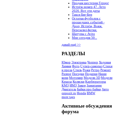
Продам шестерни Герцог
Истрёж номер 47. Лето
2026. Вот эти даты
Такси Биг-Бен
Остатки футболок с
прошедших событий -
Дроп, Истрёж, Вояж.
Перезалил фотки.
Шатуны с Avito
Мне сегодня 50...
давай ещё >>
РАЗДЕЛЫ
Юмор
Электрика
Чоппер
Ходовая
Химия
Фото
Супер-самопал
Стихи
и проза
Стиль
Рожи
Ретро
Ремонт
Разное
Поездки
Подарки
Наши
кони
Мотомир
Модели 3D
Модели
Крысы
Коляски
Карбюраторы
КМЗ
ИМЗ
Закон
Зажигание
Двигатель
Байки про байки
Авто
oppozit.ru
Honda
BMW
more tags
Активные обсуждения
форума