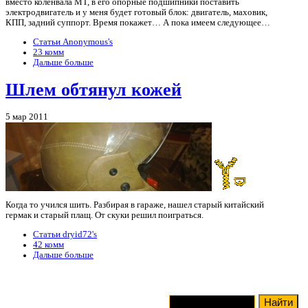
вместо коленвала МТ, в его опорные подшипники поставить
электродвигатель и у меня будет готовый блок: двигатель, маховик,
КПП, задний суппорт. Время покажет… А пока имеем следующее…
Статьи Anonymous's
23 комм
Дальше больше
Шлем обтянул кожей
5 мар 2011
Когда то учился шить. Разбирая в гараже, нашел старый китайский
гермак и старый плащ. От скуки решил поиграться.
Статьи dryid72's
42 комм
Дальше больше