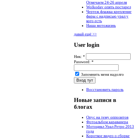
Отмечаем 24-26 апреля
Wolkodav опять постарел
Чертеж флажка крепление
фары с надписью урал у
кого есть
Наша мотожизнь
давай ещё >>
User login
Ник:
*
Password:
*
Запомнить меня надолго
Восстановить пароль
Новые записи в
блогах
Опус на тему оппозитов
Фотоальбом караванера
Мотоцикл Урал Ретро 2013
года
Короткое видео о сборке