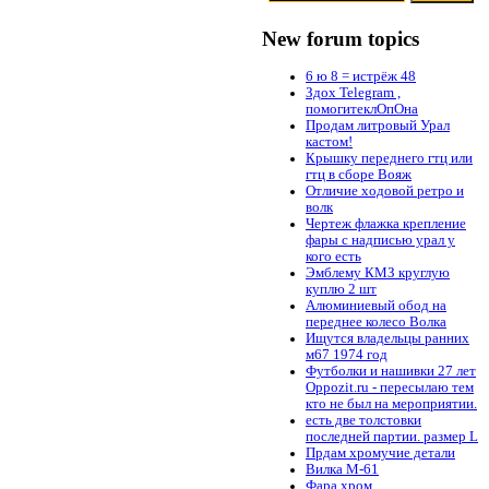
New forum topics
6 ю 8 = истрёж 48
Здох Telegram ,
помогитеклОпОна
Продам литровый Урал
кастом!
Крышку переднего гтц или
гтц в сборе Вояж
Отличие ходовой ретро и
волк
Чертеж флажка крепление
фары с надписью урал у
кого есть
Эмблему КМЗ круглую
куплю 2 шт
Алюминиевый обод на
переднее колесо Волка
Ищутся владельцы ранних
м67 1974 год
Футболки и нашивки 27 лет
Oppozit.ru - пересылаю тем
кто не был на мероприятии.
есть две толстовки
последней партии. размер L
Прдам хромучие детали
Вилка М-61
Фара хром.