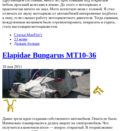
удручающем состоянии, много лет простоявший под открытым
небом, вросший колесами в землю. До этого о мотоциклах я
практически ничего не знал. Мото поглотило меня с головой. Я стал
отличать по звуку мотоциклы от автомобилей инепременно подбегал
к окну, если слышал работу мотоциклетного двигателя. Тогда главным,
вожделенным желанием было отремонтировать, покрасить и ездить,
стать настоящим мотоциклистом.
Статьи ManFire's
23 комм
Дальше больше
Elapidae Bungarus МТ10-36
10 ноя 2011
Давно зрела идея создания собственного автомобиля. Опыта не было.
Изначально планировалось делать акцент на электромобиль. Что
получится в конечном итоге — вопрос открытый. В теории можно