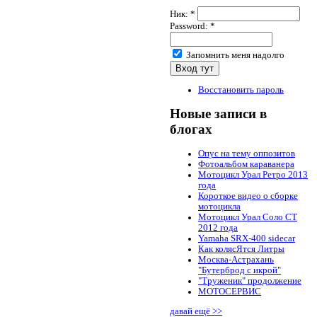
Ник:
*
Password:
*
Запомнить меня надолго
Восстановить пароль
Новые записи в
блогах
Опус на тему оппозитов
Фотоальбом караванера
Мотоцикл Урал Ретро 2013
года
Короткое видео о сборке
мотоцикла
Мотоцикл Урал Соло СТ
2012 года
Yamaha SRX-400 sidecar
Как колясЯтся Литры
Москва-Астрахань
"Бутерброд с икрой"
"Труженик" продолжение
МОТОСЕРВИС
давай ещё >>