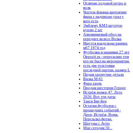
Отличие ходовой ретро и
волк
Чертеж флажка крепление
фары с надписью урал у
кого есть
Эмблему КМЗ круглую
куплю 2 шт
Алюминиевый обод на
переднее колесо Волка
Ищутся владельцы ранних
м67 1974 год
Футболки и нашивки 27 лет
Oppozit.ru - пересылаю тем
кто не был на мероприятии.
есть две толстовки
последней партии. размер L
Прдам хромучие детали
Вилка М-61
Фара хром.
Продам шестерни Герцог
Истрёж номер 47. Лето
2026. Вот эти даты
Такси Биг-Бен
Остатки футболок с
прошедших событий -
Дроп, Истрёж, Вояж.
Перезалил фотки.
Шатуны с Avito
Мне сегодня 50...