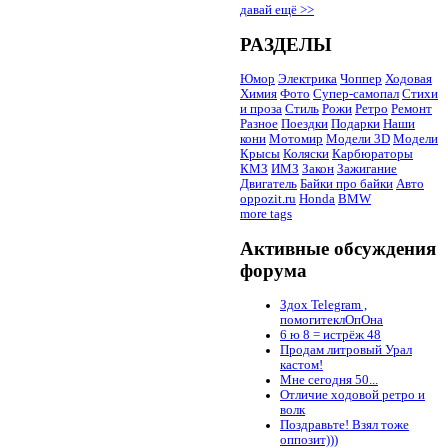
давай ещё >>
РАЗДЕЛЫ
Юмор
Электрика
Чоппер
Ходовая
Химия
Фото
Супер-самопал
Стихи
и проза
Стиль
Рожи
Ретро
Ремонт
Разное
Поездки
Подарки
Наши
кони
Мотомир
Модели 3D
Модели
Крысы
Коляски
Карбюраторы
КМЗ
ИМЗ
Закон
Зажигание
Двигатель
Байки про байки
Авто
oppozit.ru
Honda
BMW
more tags
Активные обсуждения
форума
Здох Telegram ,
помогитеклОпОна
6 ю 8 = истрёж 48
Продам литровый Урал
кастом!
Мне сегодня 50...
Отличие ходовой ретро и
волк
Поздравьте! Взял тоже
оппозит)))