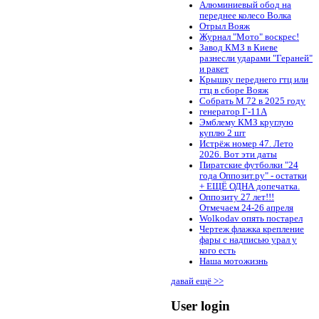
Алюминиевый обод на
переднее колесо Волка
Отрыл Вояж
Журнал "Мото" воскрес!
Завод КМЗ в Киеве
разнесли ударами "Гераней"
и ракет
Крышку переднего гтц или
гтц в сборе Вояж
Собрать М 72 в 2025 году
генератор Г-11А
Эмблему КМЗ круглую
куплю 2 шт
Истрёж номер 47. Лето
2026. Вот эти даты
Пиратские футболки "24
года Оппозит.ру" - остатки
+ ЕЩЁ ОДНА допечатка.
Оппозиту 27 лет!!!
Отмечаем 24-26 апреля
Wolkodav опять постарел
Чертеж флажка крепление
фары с надписью урал у
кого есть
Наша мотожизнь
давай ещё >>
User login