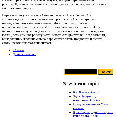
В своей практике было три мотоцила, каждый переделывал по
разному.И, сейчас, расскажу, что обнаружилось в переделке всех моих
мотоциклов с годами.
Первым мотоциклом в моей жизни оказался ИЖ-Юпитер 2, в
удручающем состоянии, много лет простоявший под открытым
небом, вросший колесами в землю. До этого о мотоциклах я
практически ничего не знал. Мото поглотило меня с головой. Я стал
отличать по звуку мотоциклы от автомобилей инепременно подбегал
к окну, если слышал работу мотоциклетного двигателя. Тогда главным,
вожделенным желанием было отремонтировать, покрасить и ездить,
стать настоящим мотоциклистом.
23 комм
Дальше больше
New forum topics
6 ю 8 = истрёж 48
Здох Telegram ,
помогитеклОпОна
Продам литровый Урал
кастом!
Крышку переднего гтц или
гтц в сборе Вояж