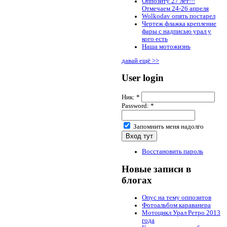
Оппозиту 27 лет!!!
Отмечаем 24-26 апреля
Wolkodav опять постарел
Чертеж флажка крепление
фары с надписью урал у
кого есть
Наша мотожизнь
давай ещё >>
User login
Ник:
*
Password:
*
Запомнить меня надолго
Восстановить пароль
Новые записи в
блогах
Опус на тему оппозитов
Фотоальбом караванера
Мотоцикл Урал Ретро 2013
года