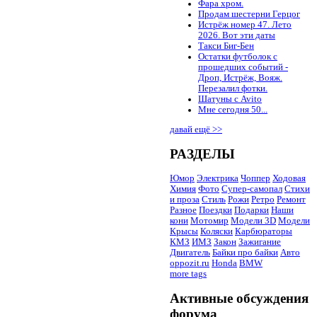
Фара хром.
Продам шестерни Герцог
Истрёж номер 47. Лето
2026. Вот эти даты
Такси Биг-Бен
Остатки футболок с
прошедших событий -
Дроп, Истрёж, Вояж.
Перезалил фотки.
Шатуны с Avito
Мне сегодня 50...
давай ещё >>
РАЗДЕЛЫ
Юмор
Электрика
Чоппер
Ходовая
Химия
Фото
Супер-самопал
Стихи
и проза
Стиль
Рожи
Ретро
Ремонт
Разное
Поездки
Подарки
Наши
кони
Мотомир
Модели 3D
Модели
Крысы
Коляски
Карбюраторы
КМЗ
ИМЗ
Закон
Зажигание
Двигатель
Байки про байки
Авто
oppozit.ru
Honda
BMW
more tags
Активные обсуждения
форума