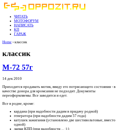
ЧИТАТЬ
МОТОФОРУМ
НАПИСАТЬ
КП
ГАРАЖ
Home
› классик
классик
М-72 57г
14 дек 2010
Приходится продавать мотик, ввиду его потрясающего состояния - в
качестве донора для кромсания не подходит. Документы
переоформляемы. Все заводится и едет.
Все в родне, кроме:
кардана (при надобности дадим в придачу родной)
генератора (при надобности дадим 57 года)
катушек зажигания (установлено две шестивольтовые, вместо
одной)
лапки КПП (при надобности ... :) )