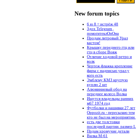
New forum topics
6 ю 8 = истрёж 48
Здох Telegram ,
помогитеклОпОна
Продам литровый Урал
кастом!
Крышку переднего гтц или
гтц в сборе Вояж
Отличие ходовой ретро и
волк
Чертеж флажка крепление
фары с надписью урал у
кого есть
Эмблему КМЗ круглую
куплю 2 шт
Алюминиевый обод на
переднее колесо Волка
Ищутся владельцы ранних
м67 1974 год
Футболки и нашивки 27 лет
Oppozit.ru - пересылаю тем
кто не был на мероприятии.
есть две толстовки
последней партии. размер L
Прдам хромучие детали
Вилка М-61