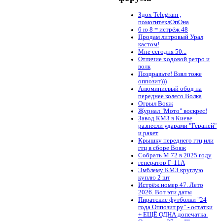
Здох Telegram ,
помогитеклОпОна
6 ю 8 = истрёж 48
Продам литровый Урал
кастом!
Мне сегодня 50...
Отличие ходовой ретро и
волк
Поздравьте! Взял тоже
оппозит)))
Алюминиевый обод на
переднее колесо Волка
Отрыл Вояж
Журнал "Мото" воскрес!
Завод КМЗ в Киеве
разнесли ударами "Гераней"
и ракет
Крышку переднего гтц или
гтц в сборе Вояж
Собрать М 72 в 2025 году
генератор Г-11А
Эмблему КМЗ круглую
куплю 2 шт
Истрёж номер 47. Лето
2026. Вот эти даты
Пиратские футболки "24
года Оппозит.ру" - остатки
+ ЕЩЁ ОДНА допечатка.