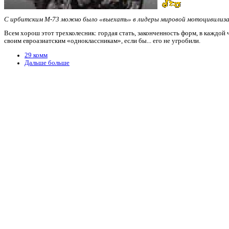
С ирбитским М-73 можно было «выехать» в лидеры мировой мотоцивилиза
Всем хорош этот трехколесник: гордая стать, законченность форм, в каждой 
своим евроазиатским «одноклассникам», если бы... его не угробили.
29 комм
Дальше больше