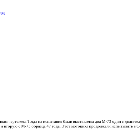
УМ
чным чертежем. Тогда на испытания были выставлены два М-73 один с двигате
2, а вторую с М-75 образца 47 года. Этот мотоцикл продолжали испытывать в С