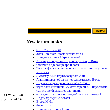
New forum topics
6 ю 8 = истрёж 48
Здох Telegram , помогитеклОпОна
Продам литровый Урал кастом!
Крышку переднего гтц или гтц в сборе Вояж
Отличие ходовой ретро и волк
Чертеж флажка крепление фары с надписью урал у
кого есть
Эмблему КМЗ круглую куплю 2 шт
Алюминиевый обод на переднее колесо Волка
Ищутся владельцы ранних м67 1974 год
Футболки и нашивки 27 лет Oppozit.ru - пересылаю
тем кто не был на мероприятии.
есть две толстовки последней партии. размер L
лем М-72, второй
Прдам хромучие детали
ерпухове в 47-48
Вилка М-61
Фара хром.
Продам шестерни Герцог