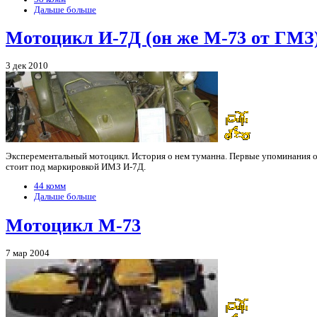
Дальше больше
Мотоцикл И-7Д (он же М-73 от ГМЗ
3 дек 2010
Эксперементальный мотоцикл. История о нем туманна. Первые упоминания о 
стоит под маркировкой ИМЗ И-7Д.
44 комм
Дальше больше
Мотоцикл М-73
7 мар 2004