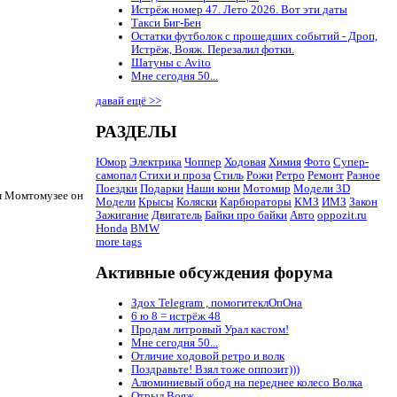
Истрёж номер 47. Лето 2026. Вот эти даты
Такси Биг-Бен
Остатки футболок с прошедших событий - Дроп,
Истрёж, Вояж. Перезалил фотки.
Шатуны с Avito
Мне сегодня 50...
давай ещё >>
РАЗДЕЛЫ
Юмор
Электрика
Чоппер
Ходовая
Химия
Фото
Супер-
самопал
Стихи и проза
Стиль
Рожи
Ретро
Ремонт
Разное
Поездки
Подарки
Наши кони
Мотомир
Модели 3D
ом Момтомузее он
Модели
Крысы
Коляски
Карбюраторы
КМЗ
ИМЗ
Закон
Зажигание
Двигатель
Байки про байки
Авто
oppozit.ru
Honda
BMW
more tags
Активные обсуждения форума
Здох Telegram , помогитеклОпОна
6 ю 8 = истрёж 48
Продам литровый Урал кастом!
Мне сегодня 50...
Отличие ходовой ретро и волк
Поздравьте! Взял тоже оппозит)))
Алюминиевый обод на переднее колесо Волка
Отрыл Вояж