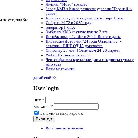
Журнал "Мото" воскрес!
Завод КМЗ в Киеве разнесли ударами "Гераней" и
ракет
Крышку переднего гтц или гтц в сборе Вояж
м не уступил бы
Собрать М 72 в 2025 году
генератор Г-11А
Эмблему КМЗ круглую куплю 2 шт
Истрёж номер 47. Лето 2026. Вот эти даты
Пиратские футболки "24 года Оппозит.ру" -
остатки + ЕЩЁ ОДНА допечатка.
Оппозиту 27 лет!!! Отмечаем 24-26 апреля
Wolkodav опять постарел
Чертеж флажка крепление фары с надписью урал у
кого есть
Наша мотожизнь
давай ещё >>
User login
Ник:
*
Password:
*
Запомнить меня надолго
Восстановить пароль