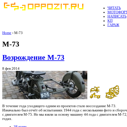
ЧИТАТЬ
МОТОФОР
НАПИСАТЬ
КП
ГАРАЖ
Home
› М-73
М-73
Возрождение М-73
8 фев 2014
В течение года уходящего одним из проектов стало воссоздание М-73.
Изначально был отчёт об испытаниях 1944 года с несколькими фото и сборо
с двигателем М-75. Но мы взяли за основу машину 44 года с двигателем М-7
годах.
38 комм