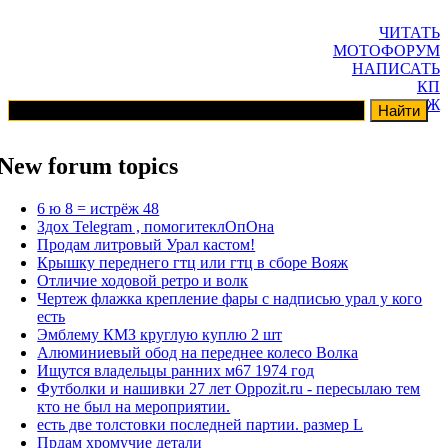
ЧИТАТЬ
МОТОФОРУМ
НАПИСАТЬ
КП
ГАРАЖ
New forum topics
6 ю 8 = истрёж 48
Здох Telegram , помогитеклОпОна
Продам литровый Урал кастом!
Крышку переднего гтц или гтц в сборе Вояж
Отличие ходовой ретро и волк
Чертеж флажка крепление фары с надписью урал у кого
есть
Эмблему КМЗ круглую куплю 2 шт
Алюминиевый обод на переднее колесо Волка
Ищутся владельцы ранних м67 1974 год
Футболки и нашивки 27 лет Oppozit.ru - пересылаю тем
кто не был на мероприятии.
есть две толстовки последней партии. размер L
Прдам хромучие детали