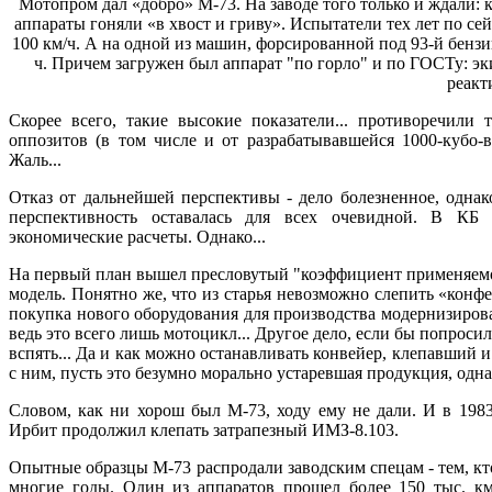
Мотопром дал «добро» М-73. На заводе того только и ждали: 
аппараты гоняли «в хвост и гриву». Испытатели тех лет по сей
100 км/ч. А на одной из машин, форсированной под 93-й бензин
ч. Причем загружен был аппарат "по горло" и по ГОСТу: экип
реакт
Скорее всего, такие высокие показатели... противоречили
оппозитов (в том числе и от разрабатывавшейся 1000-кубо-в
Жаль...
Отказ от дальнейшей перспективы - дело болезненное, однак
перспективность оставалась для всех очевидной. В КБ 
экономические расчеты. Однако...
На первый план вышел пресловутый "коэффициент применяемо
модель. Понятно же, что из старья невозможно слепить «конф
покупка нового оборудования для производства модернизиров
ведь это всего лишь мотоцикл... Другое дело, если бы попроси
вспять... Да и как можно останавливать конвейер, клепавший 
с ним, пусть это безумно морально устаревшая продукция, однак
Словом, как ни хорош был М-73, ходу ему не дали. И в 1983
Ирбит продолжил клепать затрапезный ИМЗ-8.103.
Опытные образцы М-73 распродали заводским спецам - тем, кто
многие годы. Один из аппаратов прошел более 150 тыс. км