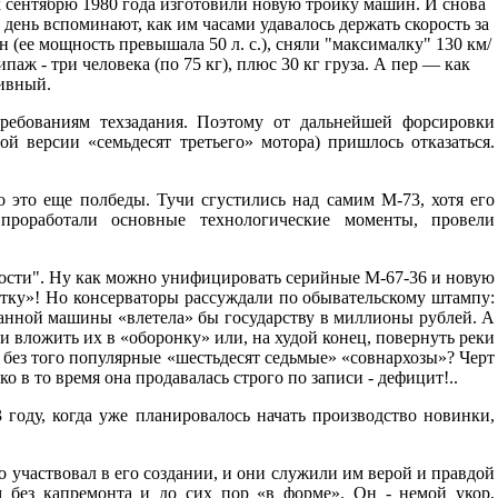
к сентябрю 1980 года изготовили новую тройку машин. И снова
 день вспоминают, как им часами удавалось держать скорость за
 (ее мощность превышала 50 л. с.), сняли "максималку" 130 км/
аж - три человека (по 75 кг), плюс 30 кг груза. А пер — как
ивный.
 требованиям техзадания. Поэтому от дальнейшей форсировки
ой версии «семьдесят третьего» мотора) пришлось отказаться.
о это еще полбеды. Тучи сгустились над самим М-73, хотя его
проработали основные технологические моменты, провели
сти". Ну как можно унифицировать серийные М-67-36 и новую
етку»! Но консерваторы рассуждали по обывательскому штампу:
анной машины «влетела» бы государству в миллионы рублей. А
ли вложить их в «оборонку» или, на худой конец, повернуть реки
и без того популярные «шестьдесят седьмые» «совнархозы»? Черт
о в то время она продавалась строго по записи - дефицит!..
 году, когда уже планировалось начать производство новинки,
 участвовал в его создании, и они служили им верой и правдой
 без капремонта и до сих пор «в форме». Он - немой укор,