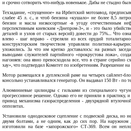
и срочно сотворить что-нибудь новенькое. Дабы не стыдно был
Техзадание, «спущенное» на Ирбитский мотозавод, предписыв
слабее 45 л. с., и чтоб бензина «кушало» не более 8,5 литр
бензин и масла низкосортные -в угоду отечественным не
перспективным киевским «Днепром-3», и - это было убийств
деталей и узлов от старых версий) довести до 75%... Что оз
влево - шаг вправо - стреляли из всех орудий тоталитарно
конструкторским творчеством управляли политики-карьер
уложились. За что им крепко доставалось: на разных засе
выводами служителей партийного «прокрустова ложа», созда
нагоняев: она явно превосходила все, что в стране серийно с
хау», что подтвердил Комитет по изобретениям. Разрешение н
Мотор размещался в дуплексной раме на четырех сайлент-бл
консольно устанавливался генератор. Он выдавал 150 Вт - по т
Алюминиевые цилиндры с гильзами из специального чугуна
прогрессивное решение. Однако его не приняли в практику, и 
привод механизма газораспределения - двухрядной втулочно
оппозитах.
Установили однодисковое сцепление с подвеской диска, но не
двумя болтами, а не одним, как до сих пор. На наружном д
изготовили на базе «запорожского» СТ-369. Всем он неплох