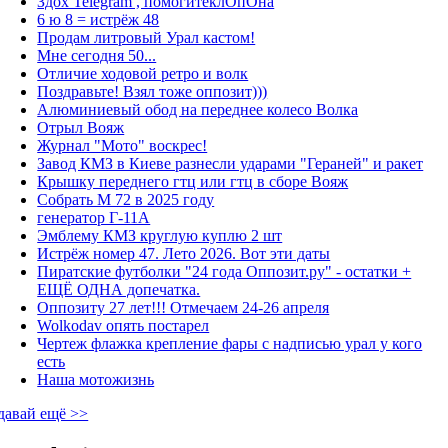
Здох Telegram , помогитеклОпОна
6 ю 8 = истрёж 48
Продам литровый Урал кастом!
Мне сегодня 50...
Отличие ходовой ретро и волк
Поздравьте! Взял тоже оппозит)))
Алюминиевый обод на переднее колесо Волка
Отрыл Вояж
Журнал "Мото" воскрес!
Завод КМЗ в Киеве разнесли ударами "Гераней" и ракет
Крышку переднего гтц или гтц в сборе Вояж
Собрать М 72 в 2025 году
генератор Г-11А
Эмблему КМЗ круглую куплю 2 шт
Истрёж номер 47. Лето 2026. Вот эти даты
Пиратские футболки "24 года Оппозит.ру" - остатки +
ЕЩЁ ОДНА допечатка.
Оппозиту 27 лет!!! Отмечаем 24-26 апреля
Wolkodav опять постарел
Чертеж флажка крепление фары с надписью урал у кого
есть
Наша мотожизнь
давай ещё >>