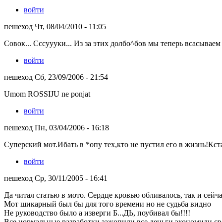
войти
пешеход Чт, 08/04/2010 - 11:05
Совок... Сссуууки... Из за этих долбо^бов мы теперь всасываем
войти
пешеход Сб, 23/09/2006 - 21:54
Umom ROSSIJU ne ponjat
войти
пешеход Пн, 03/04/2006 - 16:18
Суперский мот.Ибать в *опу тех,кто не пустил его в жизнь!Кст
войти
пешеход Ср, 30/11/2005 - 16:41
Да читал статью в мото. Сердце кровью обливалось, так и сейч
Мот шикарный был бы для того времени но не судьба видно
Не руководство было а изверги Б...ДЬ, поубивал бы!!!!
Все нормальные разработки зажопили все деньги экономили св