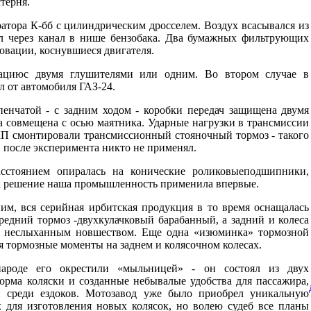
терня.
атора К-бб с цилиндрическим дросселем. Воздух всасывался из
ил через канал в нише бензобака. Два бумажных фильтрующих
овации, коснувшиеся двигателя.
рациюс двумя глушителями или одним. Во втором случае в
л от автомобиля ГАЗ-24.
пенчатой - с задним ходом - коробки передач защищена двумя
а совмещена с осью маятника. Ударные нагрузки в трансмиссии
П смонтировали трансмиссионный стояночный тормоз - такого
и после эксперимента никто не применял.
стоянием опиралась на конические роликовыеподшипники,
ок решение наша промышленность применила впервые.
м, вся серийная ирбитская продукция в то время оснащалась
едний тормоз -двухкулачковый барабанный, а задний и колеса
ло неслыханным новшеством. Еще одна «изюминка» тормозной
я тормозные моменты на заднем и колясочном колесах.
народе его окрестили «мыльницей» - он состоял из двух
рма коляски и созданные небывалые удобства для пассажира,
и среди ездоков. Мотозавод уже было приобрел уникальную
для изготовления новых колясок, но волею судеб все планы