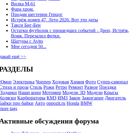
Вилка М-61
Фара хром.
Продам шестерни Герцог
Истрёж номер 47. Лето 2026. Вот эти даты
Такси Биг-Бен
Остатки футболок с прошедших событий - Дроп, Истрёж,
Вояж. Перезалил фотки.
Шатуны с Avito
Мне сегодня 50...
давай ещё >>
РАЗДЕЛЫ
Юмор
Электрика
Чоппер
Ходовая
Химия
Фото
Супер-самопал
Стихи и проза
Стиль
Рожи
Ретро
Ремонт
Разное
Поездки
Подарки
Наши кони
Мотомир
Модели 3D
Модели
Крысы
Коляски
Карбюраторы
КМЗ
ИМЗ
Закон
Зажигание
Двигатель
Байки про байки
Авто
oppozit.ru
Honda
BMW
more tags
Активные обсуждения форума