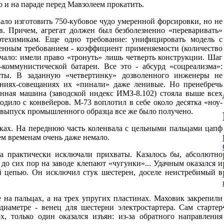
о и на параде перед Мавзолеем прокатить.
ало изготовить 750-кубовое чудо умеренной форсировки, но не
ов. Причем, агрегат должен был безболезненно «переваривать»
фтехимикам. Еще одно требование: унифицировать модель с
енным требованием - коэффициент применяемости (количество
начало: имели право «тронуть» лишь четверть конструкции. Шаг
-коммунистической батареи. Все это - абсурд «соцреализма»:
исты. В заданную «четвертинку» дозволенного инженеры не
даниях-совещаниях их «пинали» даже ленивые. Но пренебречь
нная машина (заводской индекс ИМЗ-8.102) стояла выше всех
ходило с конвейеров. М-73 воплотил в себе около десятка «ноу-
а выпуск промышленного образца все же было получено.
оках. На переднюю часть коленвала с цельными пальцами цапф
ем временам очень даже немало.
 практически исключали прихваты. Казалось бы, абсолютно
до сих пор на заводе клепают «чугунки»... Удачным оказался и
й цепью. Он исключил стук шестерен, доселе неистребимый в
 на пальцах, а на трех упругих пластинах. Маховик закрепили
иаметре - венец для шестерни электростартера. Сам стартер
, только один оказался изъян: из-за обратного направления