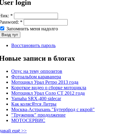
User login
Ник:
*
Password:
*
Запомнить меня надолго
Восстановить пароль
Новые записи в блогах
Опус на тему оппозитов
Фотоальбом караванера
Мотоцикл Урал Ретро 2013 года
Короткое видео о сборке мотоцикла
Мотоцикл Урал Соло СТ 2012 года
Yamaha SRX-400 sidecar
Как колясЯтся Литры
Москва-Астрахань "Бутерброд с икрой"
"Труженик" продолжение
МОТОСЕРВИС
давай ещё >>