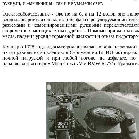
рухнули, и «мыльницы» так и не увидели свет.
Электрооборудование - уже не на б, а на 12 вольт, оно вклю
входила аварийная сигнализация, фара с регулируемой оптиче
разъемами и комбинированными рулевыми переключателями
современных мотоциклетных удобств. Помимо привычных «ко
масла, падения уровня тормозной жидкости и отказа гидроторм
К январю 1978 года идея материализовалась в виде нескольких
их отправили на апробацию в Серпухов во ВНИИ-мотопром. Зде
полной нагрузкой и при любой погоде, на асфальте, по 
параллельно «гоняли» Моto Guzzi 7V и BMW R-75/5. Уральский 