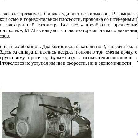
чало электрозапуск. Однако удивлял не только он. В комплект
ской осью в горизонтальной плоскости, проводка со штекерными
, электронный тахометр. Все это - прообраз и предвестие
нтролек», М-73 оснащался сигнализаторами низкого давления
озов.
 опытных образцов. Два мотоцикла накатали по 2,5 тысячи км, и
сь за аппараты взялись всерьез: гоняли в три смены кряду, с
грунтовому проселку, булыжнику - испытателиголословно -
тяжеловоз не уступал им ни в скорости, ни в экономичности.