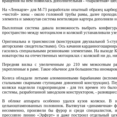
вращения на нем появилась дополнительная - «паразитная» шес
На «Ленкарзе» для М-73 разработали опытный образец карбюр
«чистой» зоны - около головной трубы рамы, далее проход
элемента и замкнутая система вентиляции картера дополняли н
Выхлопная система давала возможность выбрать конфигу
пространство между мотоциклом и коляской устанавливали узе
Оригинальна и трансмиссия (конструкция двухвальной 5-сту
авторскими свидетельствами). Ось качания карданногошарнир
гасились специальными резиновыми элементами. На выходе К
новаторства на отечественных мотоциклах с коляской ни до, н
Передняя вилка с увеличенным до 210 мм межосевым рас
укрепленные в раме. Такое обычное для большинства иномар
Колеса обладали литыми алюминиевыми барабанами (вспомни
стальными сварными ступицами довоенной конструкции). Пер
коляски наделили гидроприводом - для тех времен это бы
системы, разработанной заводским конструктором, - разнящиес
В облике аппарата особенно удался кузов коляски. В 
цельноштампованных половинок. Вытянутая «динамичная» фо
несомненно, произвели бы фурор и среди специалистов, 
прессовую линию «Эрфурт» и даже построил отдельный цех 