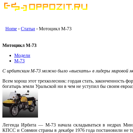
Home
›
Статьи
› Мотоцикл М-73
Мотоцикл М-73
Модели
М-73
С ирбитским М-73 можно было «выехать» в лидеры мировой м
Всем хорош этот трехколесник: гордая стать, законченность фо
богатырь земли Уральской ни в чем не уступил бы своим евроаз
Легенда Ирбита — М-73 начала складываться в недрах Ми
КПСС и Совмин страны в декабре 1976 года постановили не то