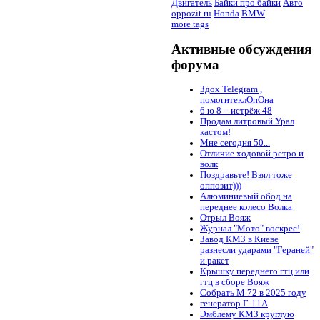
Двигатель
Байки про байки
Авто
oppozit.ru
Honda
BMW
more tags
Активные обсуждения
форума
Здох Telegram ,
помогитеклОпОна
6 ю 8 = истрёж 48
Продам литровый Урал
кастом!
Мне сегодня 50...
Отличие ходовой ретро и
волк
Поздравьте! Взял тоже
оппозит)))
Алюминиевый обод на
переднее колесо Волка
Отрыл Вояж
Журнал "Мото" воскрес!
Завод КМЗ в Киеве
разнесли ударами "Гераней"
и ракет
Крышку переднего гтц или
гтц в сборе Вояж
Собрать М 72 в 2025 году
генератор Г-11А
Эмблему КМЗ круглую