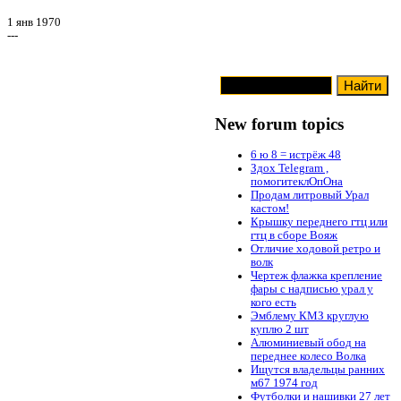
1 янв 1970
---
New forum topics
6 ю 8 = истрёж 48
Здох Telegram ,
помогитеклОпОна
Продам литровый Урал
кастом!
Крышку переднего гтц или
гтц в сборе Вояж
Отличие ходовой ретро и
волк
Чертеж флажка крепление
фары с надписью урал у
кого есть
Эмблему КМЗ круглую
куплю 2 шт
Алюминиевый обод на
переднее колесо Волка
Ищутся владельцы ранних
м67 1974 год
Футболки и нашивки 27 лет