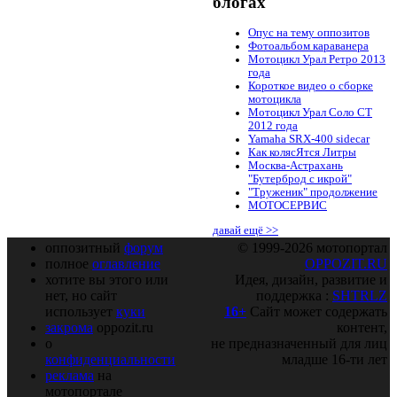
блогах
Опус на тему оппозитов
Фотоальбом караванера
Мотоцикл Урал Ретро 2013
года
Короткое видео о сборке
мотоцикла
Мотоцикл Урал Соло СТ
2012 года
Yamaha SRX-400 sidecar
Как колясЯтся Литры
Москва-Астрахань
"Бутерброд с икрой"
"Труженик" продолжение
МОТОСЕРВИС
давай ещё >>
оппозитный
форум
© 1999-2026 мотопортал
полное
оглавление
OPPOZIT.RU
хотите вы этого или
Идея, дизайн, развитие и
нет, но сайт
поддержка :
SHTRLZ
использует
куки
16+
Сайт может содержать
закрома
oppozit.ru
контент,
о
не предназначенный для лиц
конфиденциальности
младше 16-ти лет
реклама
на
мотопортале