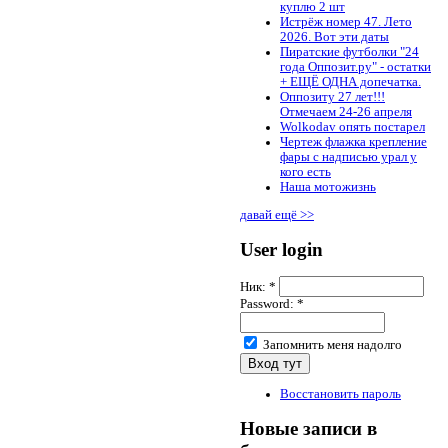
куплю 2 шт
Истрёж номер 47. Лето
2026. Вот эти даты
Пиратские футболки "24
года Оппозит.ру" - остатки
+ ЕЩЁ ОДНА допечатка.
Оппозиту 27 лет!!!
Отмечаем 24-26 апреля
Wolkodav опять постарел
Чертеж флажка крепление
фары с надписью урал у
кого есть
Наша мотожизнь
давай ещё >>
User login
Ник:
*
Password:
*
Запомнить меня надолго
Восстановить пароль
Новые записи в