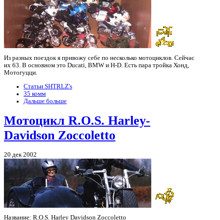
Из разных поездок я привожу себе по несколько мотоциклов. Сейчас
их 63. В основном это Ducati, BMW и H-D. Есть пара тройка Хонд,
Мотогуцци.
Статьи SHTRLZ's
35 комм
Дальше больше
Мотоцикл R.O.S. Harley-
Davidson Zoccoletto
20 дек 2002
Название: R.O.S. Harley Davidson Zoccoletto