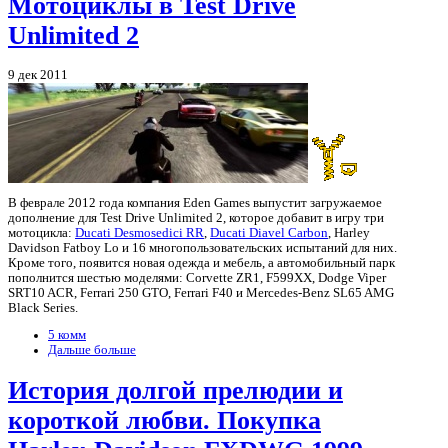
Мотоциклы в Test Drive
Unlimited 2
9 дек 2011
В феврале 2012 года компания Eden Games выпустит загружаемое
дополнение для Test Drive Unlimited 2, которое добавит в игру три
мотоцикла:
Ducati Desmosedici RR
,
Ducati Diavel Carbon
, Harley
Davidson Fatboy Lo и 16 многопользовательских испытаний для них.
Кроме того, появится новая одежда и мебель, а автомобильный парк
пополнится шестью моделями: Corvette ZR1, F599XX, Dodge Viper
SRT10 ACR, Ferrari 250 GTO, Ferrari F40 и Mercedes-Benz SL65 AMG
Black Series.
5 комм
Дальше больше
История долгой прелюдии и
короткой любви. Покупка