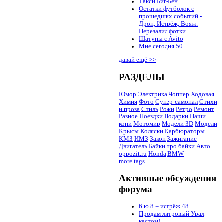
Такси Биг-Бен
Остатки футболок с
прошедших событий -
Дроп, Истрёж, Вояж.
Перезалил фотки.
Шатуны с Avito
Мне сегодня 50...
давай ещё >>
РАЗДЕЛЫ
Юмор
Электрика
Чоппер
Ходовая
Химия
Фото
Супер-самопал
Стихи
и проза
Стиль
Рожи
Ретро
Ремонт
Разное
Поездки
Подарки
Наши
кони
Мотомир
Модели 3D
Модели
Крысы
Коляски
Карбюраторы
КМЗ
ИМЗ
Закон
Зажигание
Двигатель
Байки про байки
Авто
oppozit.ru
Honda
BMW
more tags
Активные обсуждения
форума
6 ю 8 = истрёж 48
Продам литровый Урал
кастом!