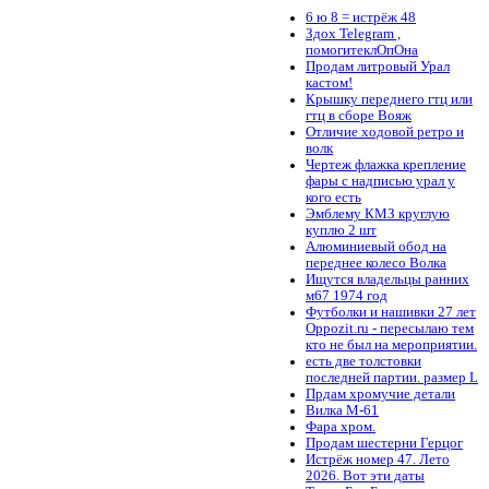
6 ю 8 = истрёж 48
Здох Telegram ,
помогитеклОпОна
Продам литровый Урал
кастом!
Крышку переднего гтц или
гтц в сборе Вояж
Отличие ходовой ретро и
волк
Чертеж флажка крепление
фары с надписью урал у
кого есть
Эмблему КМЗ круглую
куплю 2 шт
Алюминиевый обод на
переднее колесо Волка
Ищутся владельцы ранних
м67 1974 год
Футболки и нашивки 27 лет
Oppozit.ru - пересылаю тем
кто не был на мероприятии.
есть две толстовки
последней партии. размер L
Прдам хромучие детали
Вилка М-61
Фара хром.
Продам шестерни Герцог
Истрёж номер 47. Лето
2026. Вот эти даты