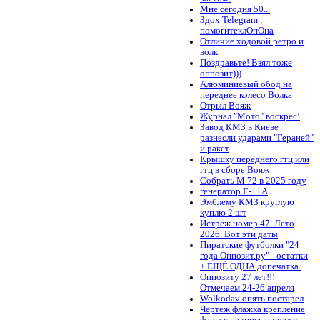
Мне сегодня 50...
Здох Telegram ,
помогитеклОпОна
Отличие ходовой ретро и
волк
Поздравьте! Взял тоже
оппозит)))
Алюминиевый обод на
переднее колесо Волка
Отрыл Вояж
Журнал "Мото" воскрес!
Завод КМЗ в Киеве
разнесли ударами "Гераней"
и ракет
Крышку переднего гтц или
гтц в сборе Вояж
Собрать М 72 в 2025 году
генератор Г-11А
Эмблему КМЗ круглую
куплю 2 шт
Истрёж номер 47. Лето
2026. Вот эти даты
Пиратские футболки "24
года Оппозит.ру" - остатки
+ ЕЩЁ ОДНА допечатка.
Оппозиту 27 лет!!!
Отмечаем 24-26 апреля
Wolkodav опять постарел
Чертеж флажка крепление
фары с надписью урал у