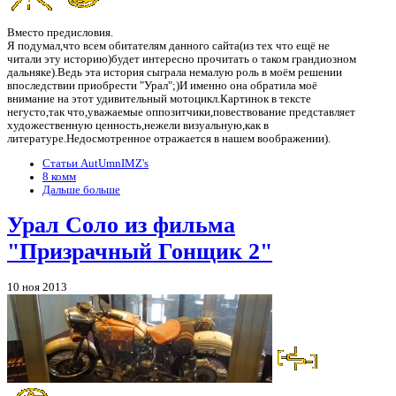
Вместо предисловия.
Я подумал,что всем обитателям данного сайта(из тех что ещё не
читали эту историю)будет интересно прочитать о таком грандиозном
дальняке).Ведь эта история сыграла немалую роль в моём решении
впоследствии приобрести "Урал";)И именно она обратила моё
внимание на этот удивительный мотоцикл.Картинок в тексте
негусто,так что,уважаемые оппозитчики,повествование представляет
художественную ценность,нежели визуальную,как в
литературе.Недосмотренное отражается в нашем воображении).
Статьи AutUmnIMZ's
8 комм
Дальше больше
Урал Соло из фильма
"Призрачный Гонщик 2"
10 ноя 2013