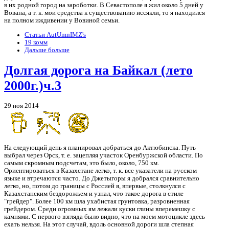
в их родной город на зароботки. В Севастополе я жил около 5 дней у
Вована, а т. к. мои средства к существованию иссякли, то я находился
на полном иждивении у Вовиной семьи.
Статьи AutUmnIMZ's
19 комм
Дальше больше
Долгая дорога на Байкал (лето
2000г.)ч.3
29 ноя 2014
На следующий день я планировал добраться до Актюбинска. Путь
выбрал через Орск, т. е. зацепляя участок Оренбуржской области. По
самым скромным подсчетам, это было, около, 750 км.
Ориентироваться в Казахстане легко, т. к. все указатели на русском
языке и втречаются часто. До Джетыгоры я добрался сравнительно
легко, но, потом до границы с Россией я, впервые, столкнулся с
Казахстанским бездорожьем и узнал, что такое дорога в стиле
"грейдер". Более 100 км шла ухабистая грунтовка, разровненная
грейдером. Среди огромных ям лежали куски глины вперемешку с
камнями. С первого взгляда было видно, что на моем мотоцикле здесь
ехать нельзя. На этот случай, вдоль основной дороги шла степная