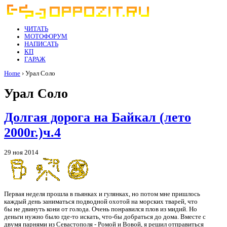
ЧИТАТЬ
МОТОФОРУМ
НАПИСАТЬ
КП
ГАРАЖ
Home
› Урал Соло
Урал Соло
Долгая дорога на Байкал (лето
2000г.)ч.4
29 ноя 2014
Первая неделя прошла в пьянках и гулянках, но потом мне пришлось
каждый день заниматься подводной охотой на морских тварей, что
бы не двинуть кони от голода. Очень понравился плов из мидий. Но
деньги нужно было где-то искать, что-бы добраться до дома. Вместе с
двумя парнями из Севастополя - Ромой и Вовой, я решил отправиться