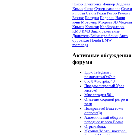
Юмор
Электрика
Чоппер
Ходовая
Химия
Фото
Супер-самопал
Стихи
и проза
Стиль
Рожи
Ретро
Ремонт
Разное
Поездки
Подарки
Наши
кони
Мотомир
Модели 3D
Модели
Крысы
Коляски
Карбюраторы
КМЗ
ИМЗ
Закон
Зажигание
Двигатель
Байки про байки
Авто
oppozit.ru
Honda
BMW
more tags
Активные обсуждения
форума
Здох Telegram ,
помогитеклОпОна
6 ю 8 = истрёж 48
Продам литровый Урал
кастом!
Мне сегодня 50...
Отличие ходовой ретро и
волк
Поздравьте! Взял тоже
оппозит)))
Алюминиевый обод на
переднее колесо Волка
Отрыл Вояж
Журнал "Мото" воскрес!