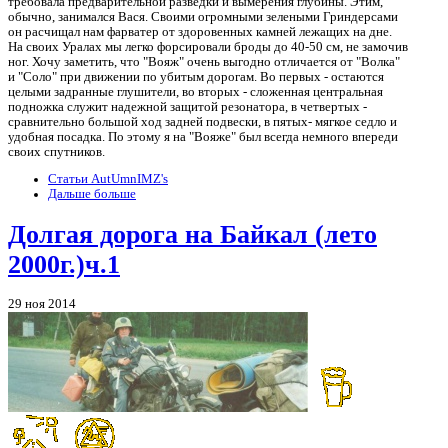
требовала предварительной разведки и вымерения глубины. Этим,
обычно, занимался Вася. Своими огромными зелеными Гриндерсами
он расчищал нам фарватер от здоровенных камней лежащих на дне.
На своих Уралах мы легко форсировали броды до 40-50 см, не замочив
ног. Хочу заметить, что "Вояж" очень выгодно отличается от "Волка"
и "Соло" при движении по убитым дорогам. Во первых - остаются
целыми задранные глушители, во вторых - сложенная центральная
подножка служит надежной защитой резонатора, в четвертых -
сравнительно большой ход задней подвески, в пятых- мягкое седло и
удобная посадка. По этому я на "Вояже" был всегда немного впереди
своих спутников.
Статьи AutUmnIMZ's
Дальше больше
Долгая дорога на Байкал (лето
2000г.)ч.1
29 ноя 2014