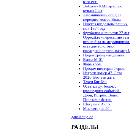
кого есть
Эмблему КМЗ круглую
куплю 2 шт
Алюминиевый обод на
переднее колесо Волка
Ищутся владельцы ранних
м67 1974 год
Футболки и нашивки 27 лет
Oppozit.ru - пересылаю тем
кто не был на мероприятии.
есть две толстовки
последней партии. размер L
Прдам хромучие детали
Вилка М-61
Фара хром.
Продам шестерни Герцог
Истрёж номер 47. Лето
2026. Вот эти даты
Такси Биг-Бен
Остатки футболок с
прошедших событий -
Дроп, Истрёж, Вояж.
Перезалил фотки.
Шатуны с Avito
Мне сегодня 50...
давай ещё >>
РАЗДЕЛЫ