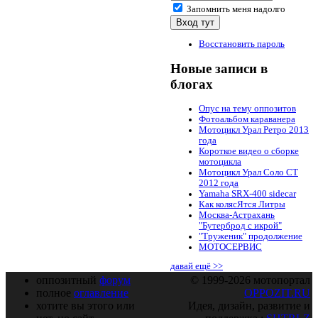
Запомнить меня надолго
Восстановить пароль
Новые записи в
блогах
Опус на тему оппозитов
Фотоальбом караванера
Мотоцикл Урал Ретро 2013
года
Короткое видео о сборке
мотоцикла
Мотоцикл Урал Соло СТ
2012 года
Yamaha SRX-400 sidecar
Как колясЯтся Литры
Москва-Астрахань
"Бутерброд с икрой"
"Труженик" продолжение
МОТОСЕРВИС
давай ещё >>
оппозитный
форум
© 1999-2026 мотопортал
полное
оглавление
OPPOZIT.RU
хотите вы этого или
Идея, дизайн, развитие и