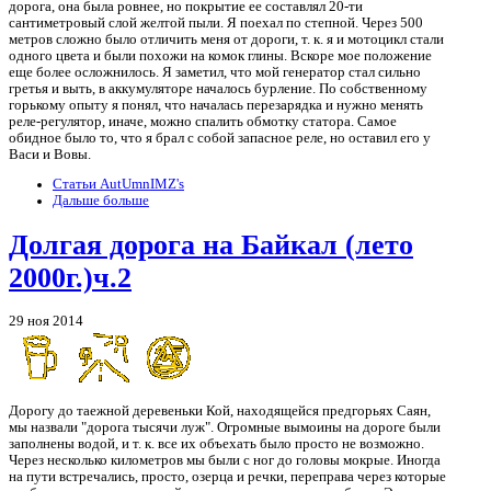
дорога, она была ровнее, но покрытие ее составлял 20-ти
сантиметровый слой желтой пыли. Я поехал по степной. Через 500
метров сложно было отличить меня от дороги, т. к. я и мотоцикл стали
одного цвета и были похожи на комок глины. Вскоре мое положение
еще более осложнилось. Я заметил, что мой генератор стал сильно
гретья и выть, в аккумуляторе началось бурление. По собственному
горькому опыту я понял, что началась перезарядка и нужно менять
реле-регулятор, иначе, можно спалить обмотку статора. Самое
обидное было то, что я брал с собой запасное реле, но оставил его у
Васи и Вовы.
Статьи AutUmnIMZ's
Дальше больше
Долгая дорога на Байкал (лето
2000г.)ч.2
29 ноя 2014
Дорогу до таежной деревеньки Кой, находящейся предгорьях Саян,
мы назвали "дорога тысячи луж". Огромные вымоины на дороге были
заполнены водой, и т. к. все их объехать было просто не возможно.
Через несколько километров мы были с ног до головы мокрые. Иногда
на пути встречались, просто, озерца и речки, переправа через которые