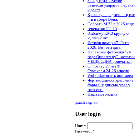
Завод КМЗ в Киеве
разнесли ударами "Гераней"
и ракет
Крышку переднего гтц или
гтц в сборе Вояж
Собрать М 72 в 2025 году
генератор Г-11А
Эмблему КМЗ круглую
куплю 2 шт
Истрёж номер 47. Лето
2026. Вот эти даты
Пиратские футболки "24
года Оппозит.ру" - остатки
+ ЕЩЁ ОДНА допечатка.
Оппозиту 27 лет!!!
Отмечаем 24-26 апреля
Wolkodav опять постарел
Чертеж флажка крепление
фары с надписью урал у
кого есть
Наша мотожизнь
давай ещё >>
User login
Ник:
*
Password:
*