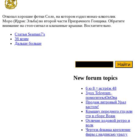
Откопал хорошие фотки Соло, на котором ездил монах-алкоголик
Моро (Идрис Эльба) во второй части Призрачного Гонщика. Обратите
внимание на стоп-сигнал и клапанные крышки. Восхитительно.
Статьи Seaman7's
36 комм
Дальше больше
New forum topics
6 ю 8 = истрёж 48
Здох Telegram ,
помогитеклОпОна
Продам литровый Урал
кастом!
Крышку переднего гтц или
гтц в сборе Вояж
Отличие ходовой ретро и
волк
Чертеж флажка крепление
фары с надписью урал у