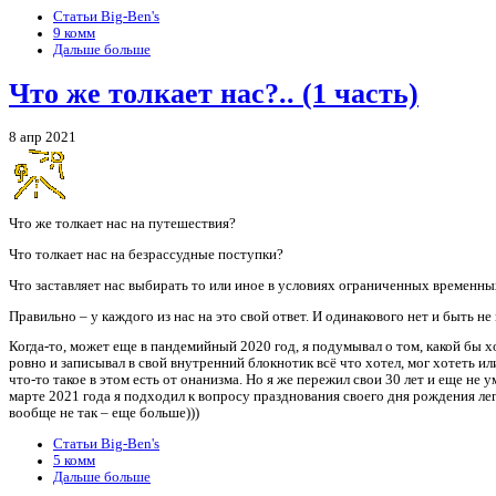
Статьи Big-Ben's
9 комм
Дальше больше
Что же толкает нас?.. (1 часть)
8 апр 2021
Что же толкает нас на путешествия?
Что толкает нас на безрассудные поступки?
Что заставляет нас выбирать то или иное в условиях ограниченных временн
Правильно – у каждого из нас на это свой ответ. И одинакового нет и быть не
Когда-то, может еще в пандемийный 2020 год, я подумывал о том, какой бы хо
ровно и записывал в свой внутренний блокнотик всё что хотел, мог хотеть и
что-то такое в этом есть от онанизма. Но я же пережил свои 30 лет и еще не 
марте 2021 года я подходил к вопросу празднования своего дня рождения ле
вообще не так – еще больше)))
Статьи Big-Ben's
5 комм
Дальше больше