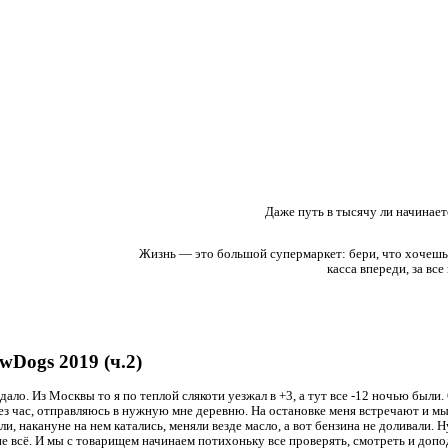
Даже путь в тысячу ли начинает
Жизнь — это большой супермаркет: бери, что хочешь
касса впереди, за все
wDogs 2019 (ч.2)
ало. Из Москвы то я по теплой слякоти уезжал в +3, а тут все -12 ночью были.
ез час, отправляюсь в нужную мне деревню. На остановке меня встречают и мы 
и, накануне на нем катались, меняли везде масло, а вот бензина не доливали. Н
 не всё. И мы с товарищем начинаем потихоньку все проверять, смотреть и доп