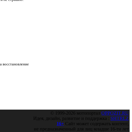
на восстановление
© 1999-2026 мотопортал
OPPOZIT.RU
Идея, дизайн, развитие и поддержка :
SHTRLZ
16+
Сайт может содержать контент,
не предназначенный для лиц младше 16-ти лет