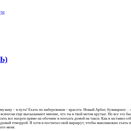
УМ
Ь)
л музыку – в путь! Ехать по набережным – красота. Новый Арбат, бульварное… 
и всячески еще высказывают мнение, что ты и твой мотик крутые. Но все это б
сить все нахрен прямо на обочине и поехать домой на такси. Как я заставил се
адовый геморрой. Я хотя и посчитал свой маршрут, чтобы максимально ехать 
ого меня.