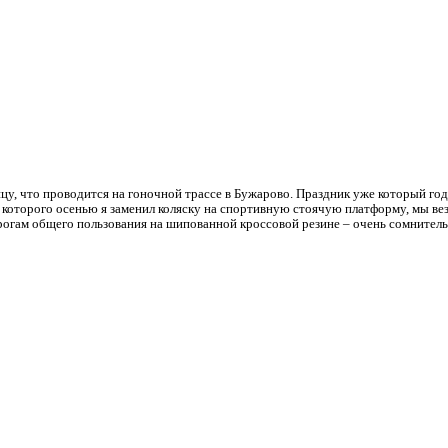
у, что проводится на гоночной трассе в Бужарово. Праздник уже который год
которого осенью я заменил коляску на спортивную стоячую платформу, мы вез
орогам общего пользования на шипованной кроссовой резине – очень сомнител