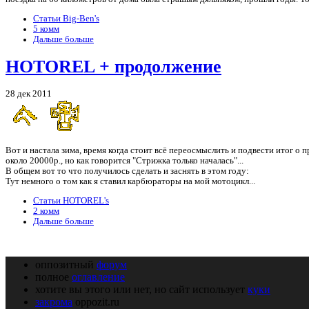
Статьи Big-Ben's
5 комм
Дальше больше
HOTOREL + продолжение
28 дек 2011
Вот и настала зима, время когда стоит всё переосмыслить и подвести итог о
около 20000р., но как говорится "Стрижка только началась"...
В общем вот то что получилось сделать и заснять в этом году:
Тут немного о том как я ставил карбюраторы на мой мотоцикл...
Статьи HOTOREL's
2 комм
Дальше больше
оппозитный
форум
полное
оглавление
хотите вы этого или нет, но сайт использует
куки
закрома
oppozit.ru