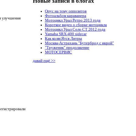
Новые записи в блогах
Опус на тему оппозитов
Фотоальбом караванера
ля улучшения
Мотоцикл Урал Ретро 2013 года
Короткое видео о сборке мотоцикла
Мотоцикл Урал Соло СТ 2012 года
Yamaha SRX-400 sidecar
Как колясЯтся Литры
Москва-Астрахань "Бутерброд с икрой"
"Труженик" продолжение
МОТОСЕРВИС
давай ещё >>
регистрировали