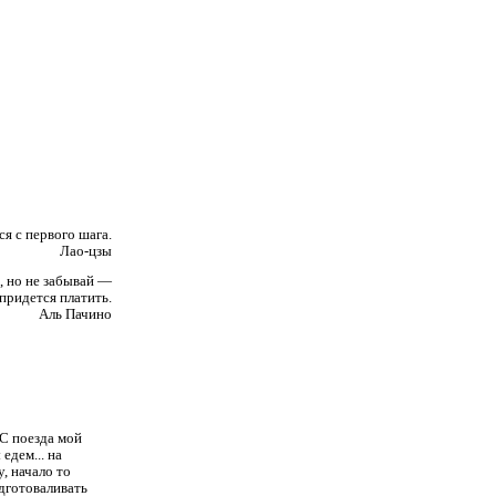
ся с первого шага.
Лао-цзы
, но не забывай —
 придется платить.
Аль Пачино
 С поезда мой
едем... на
у, начало то
одготоваливать