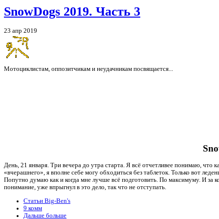
SnowDogs 2019. Часть 3
23 апр 2019
Мотоциклистам, оппозитчикам и неудачникам посвящается...
Sno
День, 21 января. Три вечера до утра старта. Я всё отчетливее понимаю, что к
«вчерашнего», я вполне себе могу обходиться без таблеток. Только вот лед
Попутно думаю как и когда мне лучше всё подготовить. По максимуму. И за к
понимание, уже впрыгнул в это дело, так что не отступать.
Статьи Big-Ben's
9 комм
Дальше больше