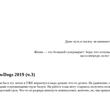
Даже путь в тысячу ли начинает
Жизнь — это большой супермаркет: бери, что хочешь
касса впереди, за все
wDogs 2019 (ч.3)
ак бы в эту затею я УЖЕ впрыгнул и надо дальше что-то делать. На удивление, 
енцами согревающими горло балую. На работе я как могу стараюсь получить по
ороткий срок. Что-то из разряда впихнуть невпихуемое, конечно, но, как пришл