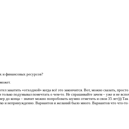
ых и финансовых ресурсов?
 может.
тел закатить «отходной» когда всё это закончится. Вот, можно сказать, просто
ли только подумывал помечтать о чем-то. Не спрашивайте зачем – уже и не всп
умер до конца – значит можно попробовать шумно отметить и свои 35 лет))) Так 
гко и непринужденно. Вариантов и желаний было много. Вариантов что что-то 