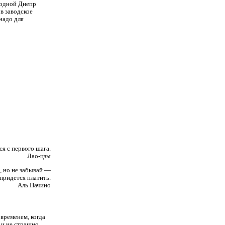
водной Днепр
 в заводское
надо для
ся с первого шага.
Лао-цзы
, но не забывай —
 придется платить.
Аль Пачино
 временем, когда
 и не страшно.