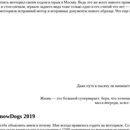
игнать мотоцикл своим ходом в гараж в Москву. Ведь это же всего навсего при
и стоп-сигнала, зеркало заднего вида тоже только одно и его считай что нет —
ого мотоцикла исправный мотор и исправные документы нового образца. Что еще 
Даже путь в тысячу ли начинает
Жизнь — это большой супермаркет: бери, что хочешь
касса впереди, за все
nowDogs 2019
у себе объяснить зачем и почему. Мне всегда нравилось ездить на мотоцикле. Со
да стало казаться что и расстояние в 1500 километров на выходные не тяжело