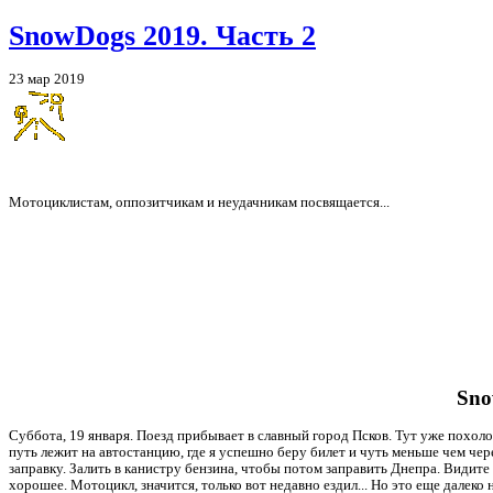
SnowDogs 2019. Часть 2
23 мар 2019
Мотоциклистам, оппозитчикам и неудачникам посвящается...
Sno
Суббота, 19 января. Поезд прибывает в славный город Псков. Тут уже похолод
путь лежит на автостанцию, где я успешно беру билет и чуть меньше чем чер
заправку. Залить в канистру бензина, чтобы потом заправить Днепра. Видите л
хорошее. Мотоцикл, значится, только вот недавно ездил... Но это еще далеко