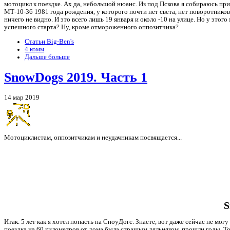
мотоцикл к поездке. Ах да, небольшой нюанс. Из под Пскова я собираюсь пр
МТ-10-36 1981 года рождения, у которого почти нет света, нет поворотников 
ничего не видно. И это всего лишь 19 января и около -10 на улице. Но у эт
успешного старта? Ну, кроме отмороженного оппозитчика?
Статьи Big-Ben's
4 комм
Дальше больше
SnowDogs 2019. Часть 1
14 мар 2019
Мотоциклистам, оппозитчикам и неудачникам посвящается...
S
Итак. 5 лет как я хотел попасть на СноуДогс. Знаете, вот даже сейчас не мог
поездка на 60 километров от дома была страшым дяльняком, прошли годы. Тог