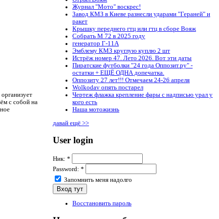
Журнал "Мото" воскрес!
Завод КМЗ в Киеве разнесли ударами "Гераней" и
ракет
Крышку переднего гтц или гтц в сборе Вояж
Собрать М 72 в 2025 году
генератор Г-11А
Эмблему КМЗ круглую куплю 2 шт
Истрёж номер 47. Лето 2026. Вот эти даты
Пиратские футболки "24 года Оппозит.ру" -
остатки + ЕЩЁ ОДНА допечатка.
Оппозиту 27 лет!!! Отмечаем 24-26 апреля
Wolkodav опять постарел
Чертеж флажка крепление фары с надписью урал у
 организует
кого есть
ём с собой на
Наша мотожизнь
ьное
давай ещё >>
User login
Ник:
*
Password:
*
Запомнить меня надолго
Восстановить пароль