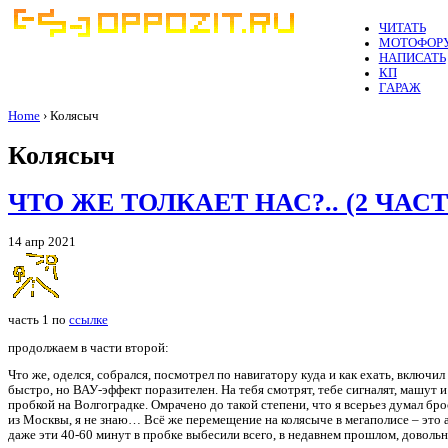
ЧИТАТЬ
МОТОФОР
НАПИСАТЬ
КП
ГАРАЖ
Home
› Колясыч
Колясыч
ЧТО ЖЕ ТОЛКАЕТ НАС?.. (2 ЧАСТ
14 апр 2021
часть 1 по
ссылке
продолжаем в части второй:
Что же, оделся, собрался, посмотрел по навигатору куда и как ехать, включи
быстро, но ВАУ-эффект поразителен. На тебя смотрят, тебе сигналят, машут 
пробкой на Волгоградке. Омрачено до такой степени, что я всерьез думал бро
из Москвы, я не знаю… Всё же перемещение на колясыче в мегаполисе – это 
даже эти 40-60 минут в пробке выбесили всего, в недавнем прошлом, довольн