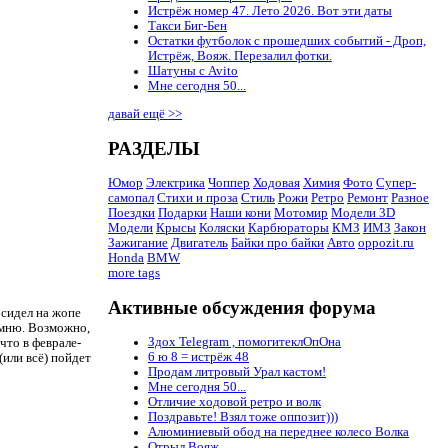
Истрёж номер 47. Лето 2026. Вот эти даты
Такси Биг-Бен
Остатки футболок с прошедших событий - Дроп,
Истрёж, Вояж. Перезалил фотки.
Шатуны с Avito
Мне сегодня 50...
давай ещё >>
РАЗДЕЛЫ
Юмор
Электрика
Чоппер
Ходовая
Химия
Фото
Супер-
самопал
Стихи и проза
Стиль
Рожи
Ретро
Ремонт
Разное
Поездки
Подарки
Наши кони
Мотомир
Модели 3D
Модели
Крысы
Коляски
Карбюраторы
КМЗ
ИМЗ
Закон
Зажигание
Двигатель
Байки про байки
Авто
oppozit.ru
Honda
BMW
more tags
Активные обсуждения форума
 сидел на жопе
омню. Возможно,
Здох Telegram , помогитеклОпОна
что в феврале-
6 ю 8 = истрёж 48
(или всё) пойдет
Продам литровый Урал кастом!
Мне сегодня 50...
Отличие ходовой ретро и волк
Поздравьте! Взял тоже оппозит)))
Алюминиевый обод на переднее колесо Волка
Отрыл Вояж