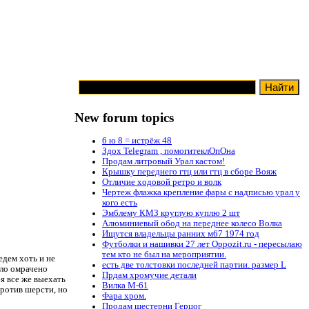
New forum topics
6 ю 8 = истрёж 48
Здох Telegram , помогитеклОпОна
Продам литровый Урал кастом!
Крышку переднего гтц или гтц в сборе Вояж
Отличие ходовой ретро и волк
Чертеж флажка крепление фары с надписью урал у
кого есть
Эмблему КМЗ круглую куплю 2 шт
Алюминиевый обод на переднее колесо Волка
Ищутся владельцы ранних м67 1974 год
Футболки и нашивки 27 лет Oppozit.ru - пересылаю
тем кто не был на мероприятии.
едем хоть и не
есть две толстовки последней партии. размер L
ыло омрачено
Прдам хромучие детали
бя все же выехать
Вилка М-61
против шерсти, но
Фара хром.
Продам шестерни Герцог