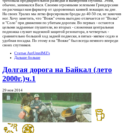
требовала предварительной разведки и вымерения глубины. Этим,
обычно, занимался Вася. Своими огромными зелеными Гриндерсами
он расчищал нам фарватер от здоровенных камней лежащих на дне.
На своих Уралах мы легко форсировали броды до 40-50 см, не замочив
ног. Хочу заметить, что "Вояж" очень выгодно отличается от "Волка"
и "Соло" при движении по убитым дорогам. Во первых - остаются
целыми задранные глушители, во вторых - сложенная центральная
подножка служит надежной защитой резонатора, в четвертых -
сравнительно большой ход задней подвески, в пятых- мягкое седло и
удобная посадка. По этому я на "Вояже" был всегда немного впереди
своих спутников.
Статьи AutUmnIMZ's
Дальше больше
Долгая дорога на Байкал (лето
2000г.)ч.1
29 ноя 2014