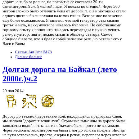
дорога, она была ровнее, но покрытие ее составлял 20-ти
сантиметровый слой желтой пыли. Я поехал по степной. Через 500
метров сложно было отличить меня от дороги, т. к. я и мотоцикл стали
одного цвета и были похожи на комок глины. Вскоре мое положение
еще более осложнилось. Я заметил, что мой генератор стал сильно
гретья и выть, в аккумуляторе началось бурление. По собственному
горькому опыту я понял, что началась перезарядка и нужно менять
реле-регулятор, иначе, можно спалить обмотку статора. Самое
обидное было то, что я брал с собой запасное реле, но оставил его у
Васи и Вовы.
Статьи AutUmnIMZ's
Дальше больше
Долгая дорога на Байкал (лето
2000г.)ч.2
29 ноя 2014
Дорогу до таежной деревеньки Кой, находящейся предгорьях Саян,
мы назвали "дорога тысячи луж". Огромные вымоины на дороге были
заполнены водой, и т. к. все их объехать было просто не возможно.
Через несколько километров мы были с ног до головы мокрые. Иногда
на пути встречались, просто, озерца и речки, переправа через которые