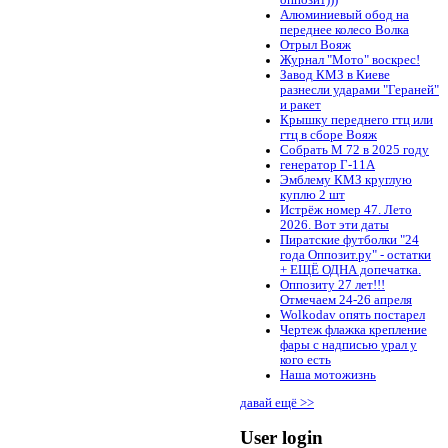
оппозит)))
Алюминиевый обод на
переднее колесо Волка
Отрыл Вояж
Журнал "Мото" воскрес!
Завод КМЗ в Киеве
разнесли ударами "Гераней"
и ракет
Крышку переднего гтц или
гтц в сборе Вояж
Собрать М 72 в 2025 году
генератор Г-11А
Эмблему КМЗ круглую
куплю 2 шт
Истрёж номер 47. Лето
2026. Вот эти даты
Пиратские футболки "24
года Оппозит.ру" - остатки
+ ЕЩЁ ОДНА допечатка.
Оппозиту 27 лет!!!
Отмечаем 24-26 апреля
Wolkodav опять постарел
Чертеж флажка крепление
фары с надписью урал у
кого есть
Наша мотожизнь
давай ещё >>
User login