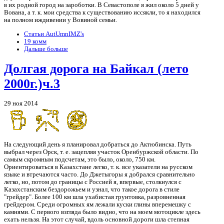
в их родной город на зароботки. В Севастополе я жил около 5 дней у
Вована, а т. к. мои средства к существованию иссякли, то я находился
на полном иждивении у Вовиной семьи.
Статьи AutUmnIMZ's
19 комм
Дальше больше
Долгая дорога на Байкал (лето
2000г.)ч.3
29 ноя 2014
На следующий день я планировал добраться до Актюбинска. Путь
выбрал через Орск, т. е. зацепляя участок Оренбуржской области. По
самым скромным подсчетам, это было, около, 750 км.
Ориентироваться в Казахстане легко, т. к. все указатели на русском
языке и втречаются часто. До Джетыгоры я добрался сравнительно
легко, но, потом до границы с Россией я, впервые, столкнулся с
Казахстанским бездорожьем и узнал, что такое дорога в стиле
"грейдер". Более 100 км шла ухабистая грунтовка, разровненная
грейдером. Среди огромных ям лежали куски глины вперемешку с
камнями. С первого взгляда было видно, что на моем мотоцикле здесь
ехать нельзя. На этот случай, вдоль основной дороги шла степная