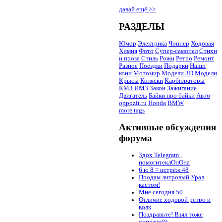
давай ещё >>
РАЗДЕЛЫ
Юмор
Электрика
Чоппер
Ходовая
Химия
Фото
Супер-самопал
Стихи
и проза
Стиль
Рожи
Ретро
Ремонт
Разное
Поездки
Подарки
Наши
кони
Мотомир
Модели 3D
Модели
Крысы
Коляски
Карбюраторы
КМЗ
ИМЗ
Закон
Зажигание
Двигатель
Байки про байки
Авто
oppozit.ru
Honda
BMW
more tags
Активные обсуждения
форума
Здох Telegram ,
помогитеклОпОна
6 ю 8 = истрёж 48
Продам литровый Урал
кастом!
Мне сегодня 50...
Отличие ходовой ретро и
волк
Поздравьте! Взял тоже