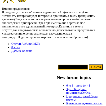
Вместо предисловия.
Я подумал,что всем обитателям данного сайта(из тех что ещё не
читали эту историю)будет интересно прочитать о таком грандиозном
дальняке).Ведь эта история сыграла немалую роль в моём решении
впоследствии приобрести "Урал";)И именно она обратила моё
внимание на этот удивительный мотоцикл.Картинок в тексте
негусто,так что,уважаемые оппозитчики,повествование представляет
художественную ценность,нежели визуальную,как в
литературе.Недосмотренное отражается в нашем воображении).
Статьи AutUmnIMZ's
8 комм
Дальше больше
New forum topics
6 ю 8 = истрёж 48
Здох Telegram ,
помогитеклОпОна
Продам литровый Урал
кастом!
Крышку переднего гтц или