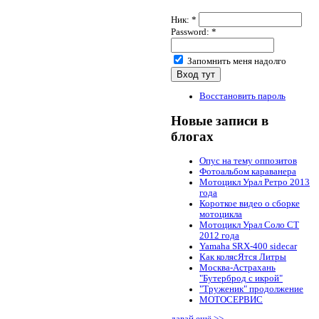
Ник:
*
Password:
*
Запомнить меня надолго
Восстановить пароль
Новые записи в
блогах
Опус на тему оппозитов
Фотоальбом караванера
Мотоцикл Урал Ретро 2013
года
Короткое видео о сборке
мотоцикла
Мотоцикл Урал Соло СТ
2012 года
Yamaha SRX-400 sidecar
Как колясЯтся Литры
Москва-Астрахань
"Бутерброд с икрой"
"Труженик" продолжение
МОТОСЕРВИС