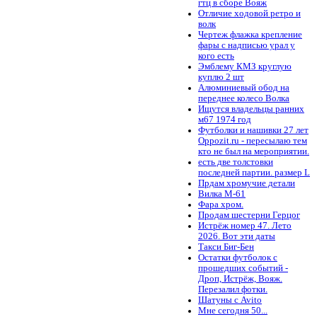
гтц в сборе Вояж
Отличие ходовой ретро и
волк
Чертеж флажка крепление
фары с надписью урал у
кого есть
Эмблему КМЗ круглую
куплю 2 шт
Алюминиевый обод на
переднее колесо Волка
Ищутся владельцы ранних
м67 1974 год
Футболки и нашивки 27 лет
Oppozit.ru - пересылаю тем
кто не был на мероприятии.
есть две толстовки
последней партии. размер L
Прдам хромучие детали
Вилка М-61
Фара хром.
Продам шестерни Герцог
Истрёж номер 47. Лето
2026. Вот эти даты
Такси Биг-Бен
Остатки футболок с
прошедших событий -
Дроп, Истрёж, Вояж.
Перезалил фотки.
Шатуны с Avito
Мне сегодня 50...