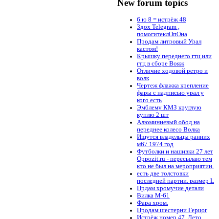
New forum topics
6 ю 8 = истрёж 48
Здох Telegram ,
помогитеклОпОна
Продам литровый Урал
кастом!
Крышку переднего гтц или
гтц в сборе Вояж
Отличие ходовой ретро и
волк
Чертеж флажка крепление
фары с надписью урал у
кого есть
Эмблему КМЗ круглую
куплю 2 шт
Алюминиевый обод на
переднее колесо Волка
Ищутся владельцы ранних
м67 1974 год
Футболки и нашивки 27 лет
Oppozit.ru - пересылаю тем
кто не был на мероприятии.
есть две толстовки
последней партии. размер L
Прдам хромучие детали
Вилка М-61
Фара хром.
Продам шестерни Герцог
Истрёж номер 47. Лето