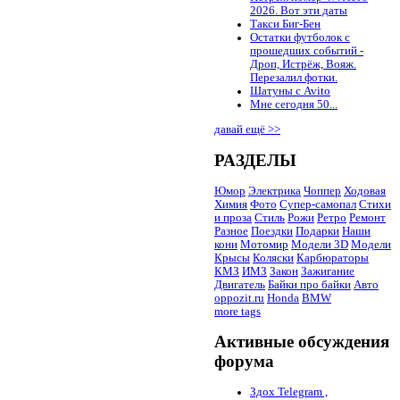
2026. Вот эти даты
Такси Биг-Бен
Остатки футболок с
прошедших событий -
Дроп, Истрёж, Вояж.
Перезалил фотки.
Шатуны с Avito
Мне сегодня 50...
давай ещё >>
РАЗДЕЛЫ
Юмор
Электрика
Чоппер
Ходовая
Химия
Фото
Супер-самопал
Стихи
и проза
Стиль
Рожи
Ретро
Ремонт
Разное
Поездки
Подарки
Наши
кони
Мотомир
Модели 3D
Модели
Крысы
Коляски
Карбюраторы
КМЗ
ИМЗ
Закон
Зажигание
Двигатель
Байки про байки
Авто
oppozit.ru
Honda
BMW
more tags
Активные обсуждения
форума
Здох Telegram ,