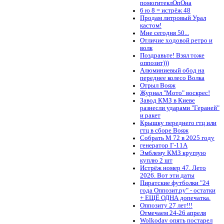
помогитеклОпОна
6 ю 8 = истрёж 48
Продам литровый Урал
кастом!
Мне сегодня 50...
Отличие ходовой ретро и
волк
Поздравьте! Взял тоже
оппозит)))
Алюминиевый обод на
переднее колесо Волка
Отрыл Вояж
Журнал "Мото" воскрес!
Завод КМЗ в Киеве
разнесли ударами "Гераней"
и ракет
Крышку переднего гтц или
гтц в сборе Вояж
Собрать М 72 в 2025 году
генератор Г-11А
Эмблему КМЗ круглую
куплю 2 шт
Истрёж номер 47. Лето
2026. Вот эти даты
Пиратские футболки "24
года Оппозит.ру" - остатки
+ ЕЩЁ ОДНА допечатка.
Оппозиту 27 лет!!!
Отмечаем 24-26 апреля
Wolkodav опять постарел