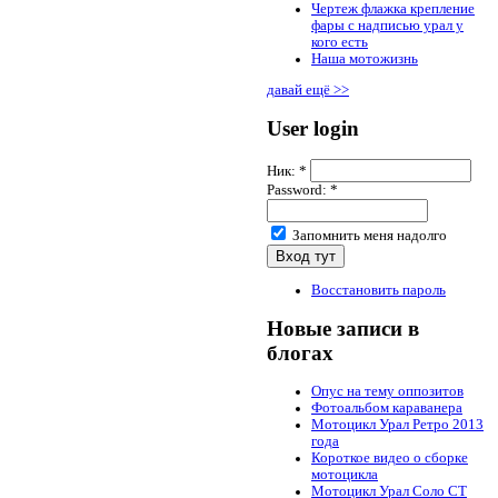
Чертеж флажка крепление
фары с надписью урал у
кого есть
Наша мотожизнь
давай ещё >>
User login
Ник:
*
Password:
*
Запомнить меня надолго
Восстановить пароль
Новые записи в
блогах
Опус на тему оппозитов
Фотоальбом караванера
Мотоцикл Урал Ретро 2013
года
Короткое видео о сборке
мотоцикла
Мотоцикл Урал Соло СТ