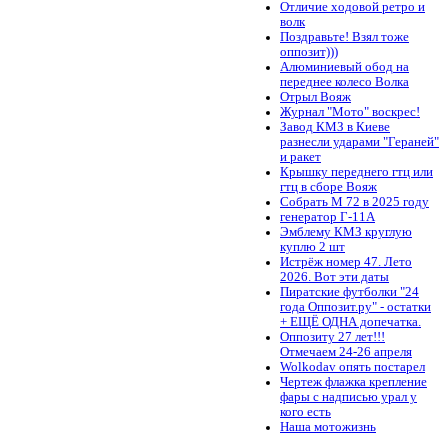
Отличие ходовой ретро и
волк
Поздравьте! Взял тоже
оппозит)))
Алюминиевый обод на
переднее колесо Волка
Отрыл Вояж
Журнал "Мото" воскрес!
Завод КМЗ в Киеве
разнесли ударами "Гераней"
и ракет
Крышку переднего гтц или
гтц в сборе Вояж
Собрать М 72 в 2025 году
генератор Г-11А
Эмблему КМЗ круглую
куплю 2 шт
Истрёж номер 47. Лето
2026. Вот эти даты
Пиратские футболки "24
года Оппозит.ру" - остатки
+ ЕЩЁ ОДНА допечатка.
Оппозиту 27 лет!!!
Отмечаем 24-26 апреля
Wolkodav опять постарел
Чертеж флажка крепление
фары с надписью урал у
кого есть
Наша мотожизнь