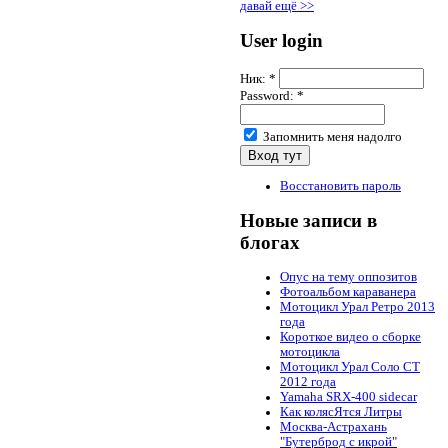
давай ещё >>
User login
Ник:
*
Password:
*
Запомнить меня надолго
Восстановить пароль
Новые записи в
блогах
Опус на тему оппозитов
Фотоальбом караванера
Мотоцикл Урал Ретро 2013
года
Короткое видео о сборке
мотоцикла
Мотоцикл Урал Соло СТ
2012 года
Yamaha SRX-400 sidecar
Как колясЯтся Литры
Москва-Астрахань
"Бутерброд с икрой"