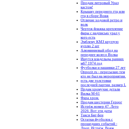
Продам литровый Урал
кастом!
Крышку переднего гтц или
гтц в сборе Вояж
Отличие ходовой ретро и
волк
Чертеж флажка крепление
фары с надписью урал у
кого есть
Эмблему КМЗ круглую
куплю 2 шт
Алюминиевый обод на
переднее колесо Волка
Ищутся владельцы ранних
м67 1974 год
Футболки и нашивки 27 лет
Oppozit.ru - пересылаю тем
кто не был на мероприятии.
есть две толстовки
последней партии. размер L
Прдам хромучие детали
Вилка М-61
Фара хром.
Продам шестерни Герцог
Истрёж номер 47. Лето
2026. Вот эти даты
Такси Биг-Бен
Остатки футболок с
прошедших событий -
Дроп, Истрёж, Вояж.