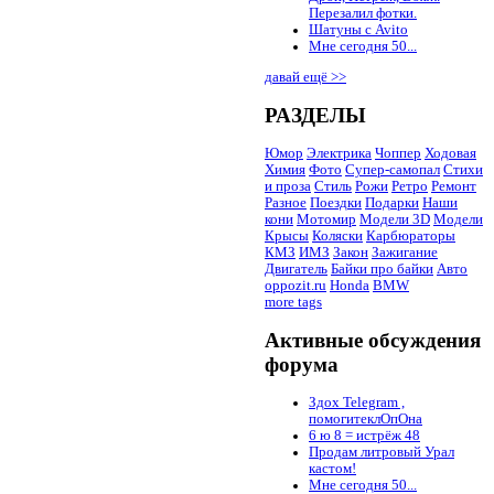
Перезалил фотки.
Шатуны с Avito
Мне сегодня 50...
давай ещё >>
РАЗДЕЛЫ
Юмор
Электрика
Чоппер
Ходовая
Химия
Фото
Супер-самопал
Стихи
и проза
Стиль
Рожи
Ретро
Ремонт
Разное
Поездки
Подарки
Наши
кони
Мотомир
Модели 3D
Модели
Крысы
Коляски
Карбюраторы
КМЗ
ИМЗ
Закон
Зажигание
Двигатель
Байки про байки
Авто
oppozit.ru
Honda
BMW
more tags
Активные обсуждения
форума
Здох Telegram ,
помогитеклОпОна
6 ю 8 = истрёж 48
Продам литровый Урал
кастом!
Мне сегодня 50...