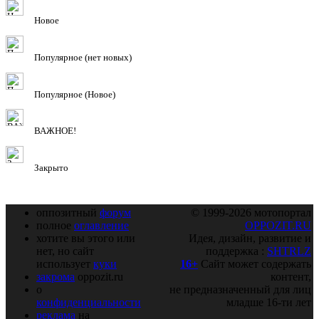
Новое
Популярное (нет новых)
Популярное (Новое)
ВАЖНОЕ!
Закрыто
оппозитный
форум
© 1999-2026 мотопортал
полное
оглавление
OPPOZIT.RU
хотите вы этого или
Идея, дизайн, развитие и
нет, но сайт
поддержка :
SHTRLZ
использует
куки
16+
Сайт может содержать
закрома
oppozit.ru
контент,
о
не предназначенный для лиц
конфиденциальности
младше 16-ти лет
реклама
на