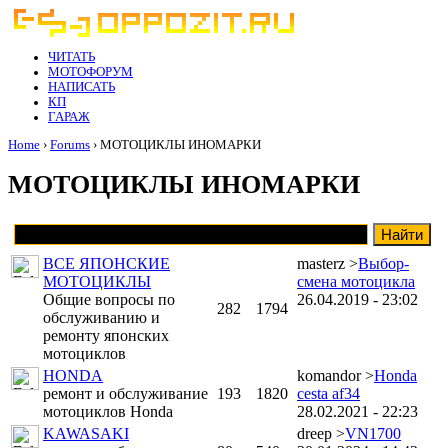
ЧИТАТЬ
МОТОФОРУМ
НАПИСАТЬ
КП
ГАРАЖ
Home
›
Forums
› МОТОЦИКЛЫ ИНОМАРКИ
МОТОЦИКЛЫ ИНОМАРКИ
ВСЕ ЯПОНСКИЕ
masterz >
Выбор-
МОТОЦИКЛЫ
смена мотоцикла
Общие вопросы по
26.04.2019 - 23:02
282
1794
обслуживанию и
ремонту японских
мотоциклов
HONDA
komandor >
Honda
ремонт и обслуживание
193
1820
cesta af34
мотоциклов Honda
28.02.2021 - 22:23
KAWASAKI
drееp >
VN1700