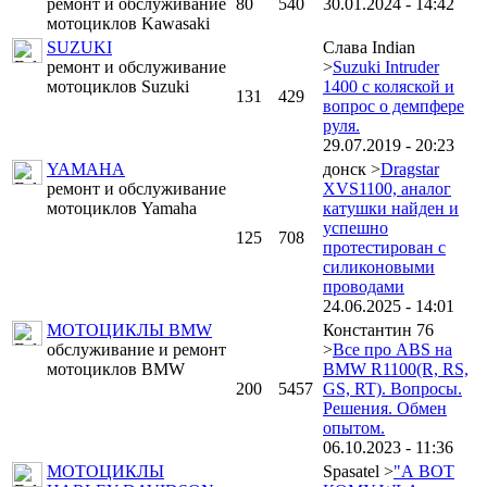
ремонт и обслуживание
80
540
30.01.2024 - 14:42
мотоциклов Kawasaki
SUZUKI
Слава Indian
ремонт и обслуживание
>
Suzuki Intruder
мотоциклов Suzuki
1400 c коляской и
131
429
вопрос о демпфере
руля.
29.07.2019 - 20:23
YAMAHA
донск >
Dragstar
ремонт и обслуживание
XVS1100, аналог
мотоциклов Yamaha
катушки найден и
успешно
125
708
протестирован с
силиконовыми
проводами
24.06.2025 - 14:01
МОТОЦИКЛЫ BMW
Константин 76
обслуживание и ремонт
>
Все про ABS на
мотоциклов BMW
BMW R1100(R, RS,
200
5457
GS, RT). Вопросы.
Решения. Обмен
опытом.
06.10.2023 - 11:36
МОТОЦИКЛЫ
Spasatel >
"А ВОТ