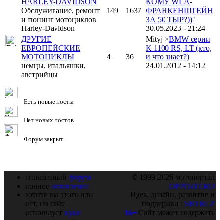
HARLEY-DAVIDSON
КОМУ WLA-
Обслуживание, ремонт
149
1637
ФРАНКЕНШТЕЙН
и тюнинг мотоциклов
ЗА 50 ТЫР?))"
Harley-Davidson
30.05.2023 - 21:24
ДРУГИЕ
Mityj >
BMW серии
ЕВРОПЕЙСКИЕ
K 1100 RS, LT (кто,
МОТОЦИКЛЫ
4
36
и что знает?)
немцы, итальяшки,
24.01.2012 - 14:12
австрийцы
Есть новые посты
Нет новых постов
Форум закрыт
оппозитный
форум
© 1999-2026 мотопортал
полное
оглавление
OPPOZIT.RU
хотите вы этого или
Идея, дизайн, развитие и
нет, но сайт
поддержка :
SHTRLZ
использует
куки
16+
Сайт может содержать