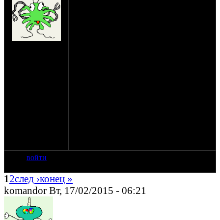
я задумался о покупке джапа.… Вот в чем
проблема, имею я (или они меня) два
Урала они мне нравятся и я их люблю, но
к моей специфике передвижений они не
подходят. Проезжаю я 200-250 км. в день
на сайте: фев-11
из них 100 трасса остальное город.
нахождение: г.
Мучился этой же проблемой в том году.
Самара
… Советовали Ходы смотреть, но мене
внешне не нравятся они (а то, что
нравится денег не хватает) Неожиданно
для себя купил Yamaha Majesty 400
Скутер. Аппаратом доволен. Практичен
и удобен до безобразия. проехал на нем
12000 без проблем. Но нет в нем «души»,
нет удовольствия от езды.… Да и
подкалывают все.… Посоветуйте,
пожалуйста, что то в 150-250000 руб.?
войти
1
2
след ›
конец »
komandor Вт, 17/02/2015 - 06:21