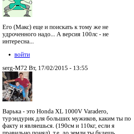
Его (Макс) еще и поискать к тому же не
удроченного надо... А версия 100лс - не
интересна...
войти
serg-M72 Вт, 17/02/2015 - 13:55
Варька - это Honda XL 1000V Varadero,
турэндурик для больших мужиков, каким ты по
факту и являешься. (190см и 110кг, если я
правильно понял), т.е. до земли ты будешь