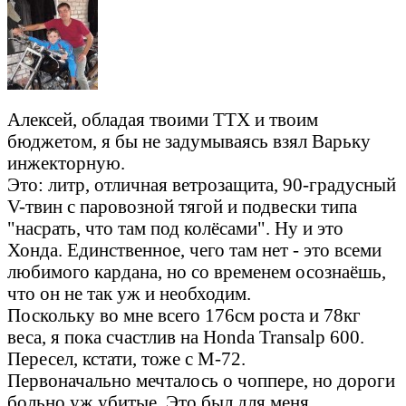
Алексей, обладая твоими ТТХ и твоим
бюджетом, я бы не задумываясь взял Варьку
инжекторную.
Это: литр, отличная ветрозащита, 90-градусный
V-твин с паровозной тягой и подвески типа
"насрать, что там под колёсами". Ну и это
Хонда. Единственное, чего там нет - это всеми
любимого кардана, но со временем осознаёшь,
что он не так уж и необходим.
Поскольку во мне всего 176см роста и 78кг
веса, я пока счастлив на Honda Transalp 600.
Пересел, кстати, тоже с М-72.
Первоначально мечталось о чоппере, но дороги
больно уж убитые. Это был для меня