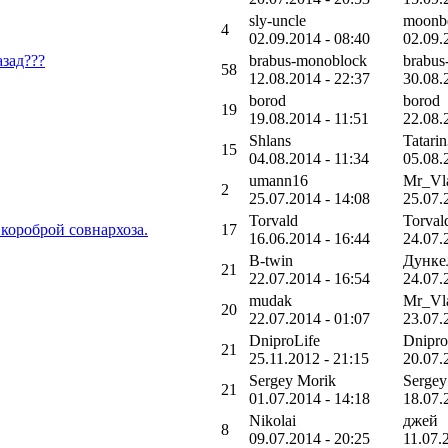
sly-uncle
moonb
4
02.09.2014 - 08:40
02.09.
зад???
brabus-monoblock
brabus
58
12.08.2014 - 22:37
30.08.
borod
borod
19
19.08.2014 - 11:51
22.08.
Shlans
Tatari
15
04.08.2014 - 11:34
05.08.
umann16
Mr_Vl
2
25.07.2014 - 14:08
25.07.
Torvald
Torval
короброй совнархоза.
17
16.06.2014 - 16:44
24.07.
B-twin
Дунке
21
22.07.2014 - 16:54
24.07.
mudak
Mr_Vl
20
22.07.2014 - 01:07
23.07.
DniproLife
Dnipro
21
25.11.2012 - 21:15
20.07.
Sergey Morik
Sergey
21
01.07.2014 - 14:18
18.07.
Nikolai
джей
8
09.07.2014 - 20:25
11.07.