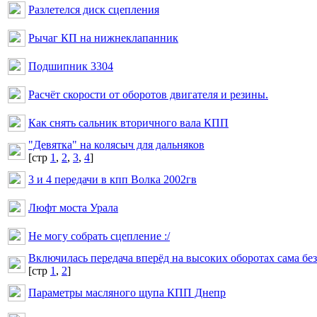
Разлетелся диск сцепления
Рычаг КП на нижнеклапанник
Подшипник 3304
Расчёт скорости от оборотов двигателя и резины.
Как снять сальник вторичного вала КПП
"Девятка" на колясыч для дальняков
[cтр
1
,
2
,
3
,
4
]
3 и 4 передачи в кпп Волка 2002гв
Люфт моста Урала
Не могу собрать сцепление :/
Включилась передача вперёд на высоких оборотах сама бе
[cтр
1
,
2
]
Параметры масляного щупа КПП Днепр