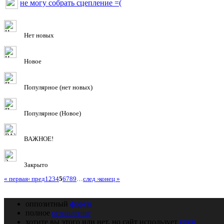
не могу собрать сцепление =(
Нет новых
Новое
Популярное (нет новых)
Популярное (Новое)
ВАЖНОЕ!
Закрыто
« первая
‹ пред
1
2
3
4
5
6
7
8
9
…
след ›
конец »
оппозитный
форум
полное
оглавление
хотите вы этого или нет, но сайт использует
куки