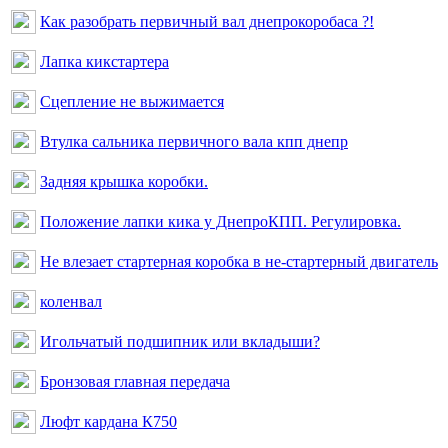
Как разобрать первичный вал днепрокоробаса ?!
Лапка кикстартера
Сцепление не выжимается
Втулка сальника первичного вала кпп днепр
Задняя крышка коробки.
Положение лапки кика у ДнепроКПП. Регулировка.
Не влезает стартерная коробка в не-стартерный двигатель
коленвал
Игольчатый подшипник или вкладыши?
Бронзовая главная передача
Люфт кардана К750