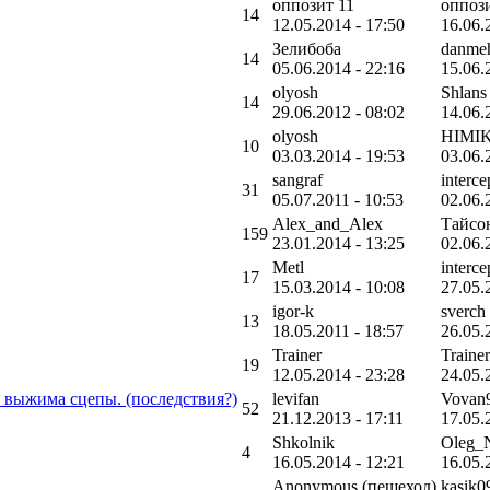
оппозит 11
оппози
14
12.05.2014 - 17:50
16.06.
Зелибоба
danme
14
05.06.2014 - 22:16
15.06.
olyosh
Shlans
14
29.06.2012 - 08:02
14.06.
olyosh
HIMIK
10
03.03.2014 - 19:53
03.06.
sangraf
interce
31
05.07.2011 - 10:53
02.06.
Alex_and_Alex
Тайсо
159
23.01.2014 - 13:25
02.06.
Metl
interce
17
15.03.2014 - 10:08
27.05.
igor-k
sverch
13
18.05.2011 - 18:57
26.05.
Trainer
Trainer
19
12.05.2014 - 23:28
24.05.
з выжима сцепы. (последствия?)
levifan
Vovan
52
21.12.2013 - 17:11
17.05.
Shkolnik
Oleg_
4
16.05.2014 - 12:21
16.05.
Anonymous (пешеход)
kasik0