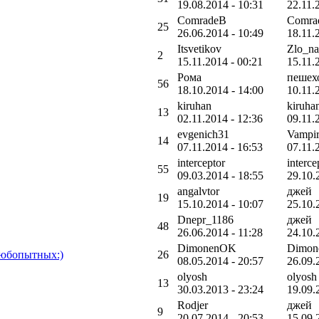
19.08.2014 - 10:31
22.11.
ComradeB
Comra
25
26.06.2014 - 10:49
18.11.
Itsvetikov
Zlo_na
2
15.11.2014 - 00:21
15.11.
Рома
пешех
56
18.10.2014 - 14:00
10.11.
kiruhan
kiruha
13
02.11.2014 - 12:36
09.11.
evgenich31
Vampi
14
07.11.2014 - 16:53
07.11.
interceptor
interce
55
09.03.2014 - 18:55
29.10.
angalvtor
джей
19
15.10.2014 - 10:07
25.10.
Dnepr_1186
джей
48
26.06.2014 - 11:28
24.10.
DimonenOK
Dimo
Любопытных:)
26
08.05.2014 - 20:57
26.09.
olyosh
olyosh
13
30.03.2013 - 23:24
19.09.
Rodjer
джей
9
20.07.2014 - 20:53
15.09.