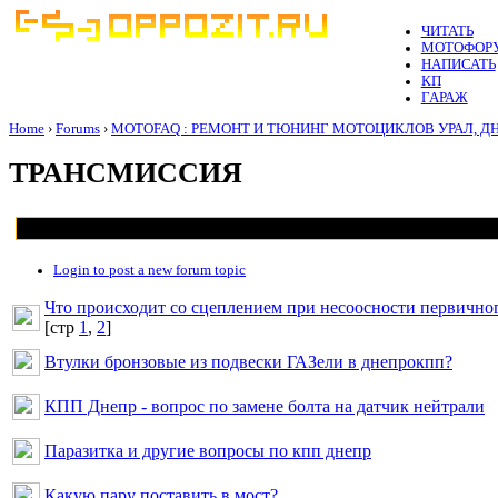
ЧИТАТЬ
МОТОФОР
НАПИСАТЬ
КП
ГАРАЖ
Home
›
Forums
›
MOTOFAQ : РЕМОНТ И ТЮНИНГ МОТОЦИКЛОВ УРАЛ, Д
ТРАНСМИССИЯ
Login to post a new forum topic
Что происходит со сцеплением при несоосности первичног
[cтр
1
,
2
]
Втулки бронзовые из подвески ГАЗели в днепрокпп?
КПП Днепр - вопрос по замене болта на датчик нейтрали
Паразитка и другие вопросы по кпп днепр
Какую пару поставить в мост?