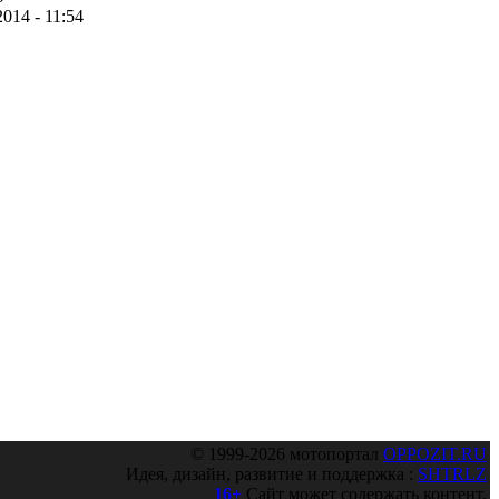
2014 - 11:54
© 1999-2026 мотопортал
OPPOZIT.RU
Идея, дизайн, развитие и поддержка :
SHTRLZ
16+
Сайт может содержать контент,