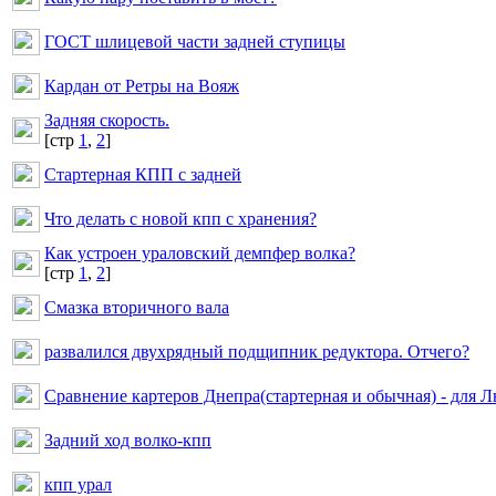
ГОСТ шлицевой части задней ступицы
Кардан от Ретры на Вояж
Задняя скорость.
[cтр
1
,
2
]
Стартерная КПП с задней
Что делать с новой кпп с хранения?
Как устроен ураловский демпфер волка?
[cтр
1
,
2
]
Смазка вторичного вала
развалился двухрядный подщипник редуктора. Отчего?
Сравнение картеров Днепра(стартерная и обычная) - для 
Задний ход волко-кпп
кпп урал