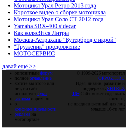
Мотоцикл Урал Ретро 2013 года
Короткое видео о сборке мотоцикла
Мотоцикл Урал Соло СТ 2012 года
Yamaha SRX-400 sidecar
Как колясЯтся Литры
Москва-Астрахань "Бутерброд с икрой"
"Труженик" продолжение
МОТОСЕРВИС
давай ещё >>
оппозитный
форум
© 1999-2026 мотопортал
полное
оглавление
OPPOZIT.RU
хотите вы этого или
Идея, дизайн, развитие и
нет, но сайт
поддержка :
SHTRLZ
использует
куки
16+
Сайт может содержать
закрома
oppozit.ru
контент,
о
не предназначенный для лиц
конфиденциальности
младше 16-ти лет
реклама
на
мотопортале