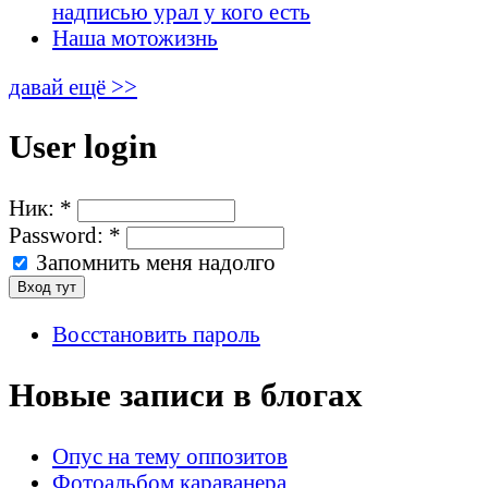
надписью урал у кого есть
Наша мотожизнь
давай ещё >>
User login
Ник:
*
Password:
*
Запомнить меня надолго
Восстановить пароль
Новые записи в блогах
Опус на тему оппозитов
Фотоальбом караванера