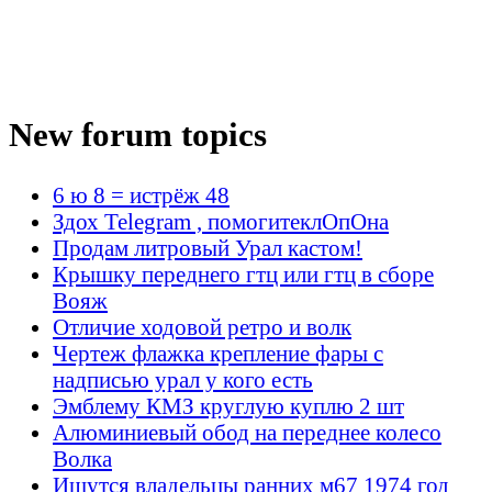
New forum topics
6 ю 8 = истрёж 48
Здох Telegram , помогитеклОпОна
Продам литровый Урал кастом!
Крышку переднего гтц или гтц в сборе
Вояж
Отличие ходовой ретро и волк
Чертеж флажка крепление фары с
надписью урал у кого есть
Эмблему КМЗ круглую куплю 2 шт
Алюминиевый обод на переднее колесо
Волка
Ищутся владельцы ранних м67 1974 год