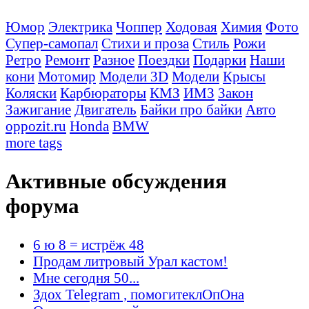
Юмор
Электрика
Чоппер
Ходовая
Химия
Фото
Супер-самопал
Стихи и проза
Стиль
Рожи
Ретро
Ремонт
Разное
Поездки
Подарки
Наши
кони
Мотомир
Модели 3D
Модели
Крысы
Коляски
Карбюраторы
КМЗ
ИМЗ
Закон
Зажигание
Двигатель
Байки про байки
Авто
oppozit.ru
Honda
BMW
more tags
Активные обсуждения
форума
6 ю 8 = истрёж 48
Продам литровый Урал кастом!
Мне сегодня 50...
Здох Telegram , помогитеклОпОна