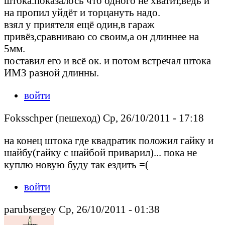
штока.показалось что одного не хватит,ведь и
на пропил уйдёт и торцануть надо.
взял у приятеля ещё один,в гараж
привёз,сравниваю со своим,а он длиннее на
5мм.
поставил его и всё ок. и потом встречал штока
ИМЗ разной длинны.
войти
Foksschper (пешеход) Ср, 26/10/2011 - 17:18
на конец штока где квадратик положил гайку и
шайбу(гайку с шайбой приварил)... пока не
куплю новую буду так ездить =(
войти
parubsergey Ср, 26/10/2011 - 01:38