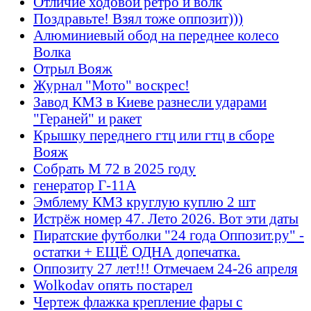
Отличие ходовой ретро и волк
Поздравьте! Взял тоже оппозит)))
Алюминиевый обод на переднее колесо
Волка
Отрыл Вояж
Журнал "Мото" воскрес!
Завод КМЗ в Киеве разнесли ударами
"Гераней" и ракет
Крышку переднего гтц или гтц в сборе
Вояж
Собрать М 72 в 2025 году
генератор Г-11А
Эмблему КМЗ круглую куплю 2 шт
Истрёж номер 47. Лето 2026. Вот эти даты
Пиратские футболки "24 года Оппозит.ру" -
остатки + ЕЩЁ ОДНА допечатка.
Оппозиту 27 лет!!! Отмечаем 24-26 апреля
Wolkodav опять постарел
Чертеж флажка крепление фары с