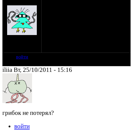
нужна помощь по сборке сцепления... у
(пешеход)
меня раскрутились болты на сцепление и
мне пришлось всё разобрать, но когда
собрал, рычаг (на коробке) который давит
сцепления уже выжат, но сцепление не
разжато.... попробовал подложить под
рычаг железку, но сцепление выжимается
на сайте: янв-70
совсем немного... уже перебрал раз 5 не
нахождение:
могу понять причину =(((
Тверь
войти
iliia Вт, 25/10/2011 - 15:16
грибок не потерял?
войти