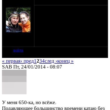
оппозитчик
23-01-14 13:25
Alex_and_Alex
Вопрос к дальнобойщикам - стоит ли
девятку ставить?
Говен и болот не планирую,
исключительно езда по асфальту.
Хочется немного поднять максималку и
убавить обороты на крейсерской.
на сайте: окт-10
Обычно езду вдвоем с женой и
нахождение:
туристическим барахлом в люльке.
Санкт-Петербург
войти
« первая
‹ пред
1
2
3
4
след ›
конец »
SAB Пт, 24/01/2014 - 08:07
У меня 650-ка, но всёже.
Подавляющее большинство времени катаю без