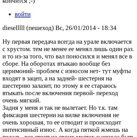
кончится ;-)
войти
dieselllll (пешеход) Вс, 26/01/2014 - 18:34
Ну первая передача всегда на урале включается
с хрустом. тем не менее ее менял лишь один раз.
и то из-за того, что вал поносился и менял все в
сборе. На оборотах втыкаю вообще без
церимоний- проблем с износом нет- тут муфты
входят в зацеп, а на задней- шестерня на
шестерню залазит, по этому я ее стараюсь
втыкать после включения первой- переход
очень мягкий.
Задня у меня и так не вылетает. Но т.к. там
фиксация шестерни на вилке включения не
очень хорошая, то ее отводит и происходит
интенсивный износ. А когда пяткой жмешь на
педаль- все стоит на своих местах и износа быть