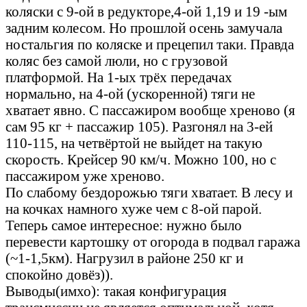
коляски с 9-ой в редукторе,4-ой 1,19 и 19 -ым
задним колесом. Но прошлой осень замучала
ностальгия по коляске и прецепил таки. Правда
коляс без самой люли, но с грузовой
платформой. На 1-ых трёх передачах
нормально, на 4-ой (ускоренной) тяги не
хватает явно. С пассажиром вообще хреново (я
сам 95 кг + пассажир 105). Разгонял на 3-ей
110-115, на четвёртой не выйдет на такую
скорость. Крейсер 90 км/ч. Можно 100, но с
пассажиром уже хреново.
По слабому бездорожью тяги хватает. В лесу и
на кочках намного хуже чем с 8-ой парой.
Теперь самое интересное: нужно было
перевести картошку от огорода в подвал гаража
(~1-1,5км). Нагрузил в районе 250 кг и
спокойно довёз)).
Выводы(имхо): такая конфигурация