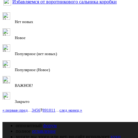
Избавляемся от воротникового сальника коробки
Нет новых
Новое
Популярное (нет новых)
Популярное (Новое)
ВАЖНОЕ!
Закрыто
« первая
‹ пред
…
3
4
5
6
7
8
9
10
11
…
след ›
конец »
оппозитный
форум
полное
оглавление
хотите вы этого или нет, но сайт использует
куки