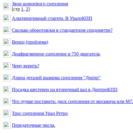
Звон шлицевого сцепления
[cтр
1
,
2
]
Альтернативный стартер. В УралоКПП
Сколько оборотов/км в стандартном спидометре?
Венец (проблема)
Диафрагменное сцепление в 750 двигатель
Чему верить?
Длина деталей выжима сцепления "Днепр"
Посадка шестерен на вторичный вал в ДнепроКПП
Что лучше поставить: диск сцепления от москвича или М7
Трос сцепления Урал Ретро
Передаточные числа.