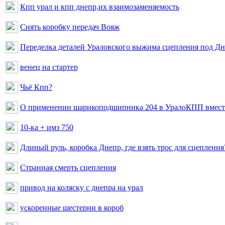
Кпп урал и кпп днепр,их взаимозаменяемость
Снять коробку передач Вояж
Переделка деталей Ураловского выжима сцепления под Д
венец на стартер
Чьё Кпп?
О применении шарикоподшипника 204 в УралоКПП вместо
10-ка + имз 750
Длиный руль, коробка Днепр, где взять трос для сцепления
Странная смерть сцепления
привод на коляску с днепра на урал
ускоренные шестерни в короб