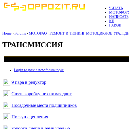
ЧИТАТЬ
МОТОФОР
НАПИСАТЬ
КП
ГАРАЖ
Home
›
Forums
›
MOTOFAQ : РЕМОНТ И ТЮНИНГ МОТОЦИКЛОВ УРАЛ, Д
ТРАНСМИССИЯ
Login to post a new forum topic
9 пара в редуктор
Снять коробку не снимая двиг
Посадочные места подшипников
Ползун сцепления
коробка днепр в раму урал 66