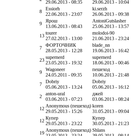
29.06.2013 - 08:35
29.06.2013 - 10:04
Essiorh
ki.serzh
8
22.06.2013 - 23:07
26.06.2013 - 09:38
Ярош
AntoniGutslasher
9
13.06.2013 - 08:43
25.06.2013 - 13:57
tourer
molodoi-90
13
27.02.2013 - 13:00
21.06.2013 - 23:24
ФОРТОЧНИК
blade_nn
7
28.05.2013 - 12:28
19.06.2013 - 16:42
supernerd
supernerd
23
23.05.2013 - 19:32
18.06.2013 - 00:46
Wagoneer
пешеход
9
24.05.2011 - 09:35
10.06.2013 - 21:48
Dobriy
Dobriy
7
05.06.2013 - 13:24
05.06.2013 - 16:12
anton-ural
джей
2
03.06.2013 - 07:23
03.06.2013 - 08:24
Anonymous (пешеход)
koren
12
29.05.2013 - 15:26
31.05.2013 - 09:04
Купер
Купер
12
29.05.2013 - 23:22
30.05.2013 - 21:23
Anonymous (пешеход)
Shlans
19
23.05.2013 - 23:24
29.05.2013 - 08:14