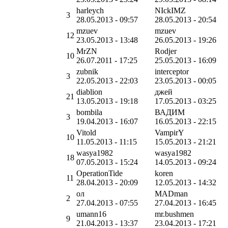
harleych
NIckIMZ
3
28.05.2013 - 09:57
28.05.2013 - 20:54
mzuev
mzuev
12
23.05.2013 - 13:48
26.05.2013 - 19:26
MrZN
Rodjer
10
26.07.2011 - 17:25
25.05.2013 - 16:09
zubnik
interceptor
3
22.05.2013 - 22:03
23.05.2013 - 00:05
diablion
джей
21
13.05.2013 - 19:18
17.05.2013 - 03:25
bombila
ВАДИМ
3
19.04.2013 - 16:07
16.05.2013 - 22:15
Vitold
VampirY
10
11.05.2013 - 11:15
15.05.2013 - 21:21
wasya1982
wasya1982
18
07.05.2013 - 15:24
14.05.2013 - 09:24
OperationTide
koren
11
28.04.2013 - 20:09
12.05.2013 - 14:32
ол
MADman
2
27.04.2013 - 07:55
27.04.2013 - 16:45
umann16
mr.bushmen
9
21.04.2013 - 13:37
23.04.2013 - 17:21