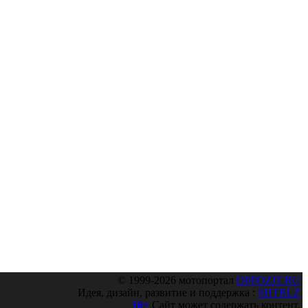
© 1999-2026 мотопортал
OPPOZIT.RU
Идея, дизайн, развитие и поддержка :
SHTRLZ
16+
Сайт может содержать контент,