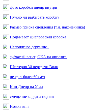
фото коробки днепр внутри
Нужно ли разбирать коробку
Размер грибка сцепления (т.н. наконечника)
Подвывает Днепровская коробка
Непонятное дёргание..
зубчатый венец ОКА на оппозит.
Шестерня 3й передачи Волк
не едет более 60км/ч
Кпп Днепр на Урал
смещение кардана под шк
Ножка кпп