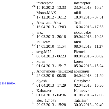
interceptor
interceptor
62
15.10.2012 - 13:33
23.04.2013 - 16:24
Mono-MAX
nikll
32
17.12.2012 - 16:12
18.04.2013 - 07:51
Alex_and_Alex
Troll
3
16.04.2013 - 13:03
16.04.2013 - 17:55
waz
akkol.bake
6
10.03.2013 - 20:18
09.04.2013 - 19:23
PCDeath
nikll
25
14.05.2010 - 11:54
08.04.2013 - 11:27
serg-M72
Fizruck
2
08.04.2013 - 06:23
08.04.2013 - 08:02
koren
koren
2
01.04.2013 - 15:17
05.04.2013 - 15:24
Anonymous (пешеход)
абырвалг
14
25.03.2010 - 00:38
04.04.2013 - 21:59
olyosh
Crazyhead
2 на вояж.
6
01.04.2013 - 17:29
02.04.2013 - 15:36
Kabazavr
Kabazavr
2
01.04.2013 - 04:36
01.04.2013 - 17:06
alex_124578
Tatarin34
4
29.03.2013 - 15:28
30.03.2013 - 02:40