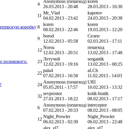
Anonymous (пешеход)
koren
4
26.03.2013 - 20:48
28.03.2013 - 16:30
Mr_Vlad
kapotov
11
04.02.2013 - 23:42
24.03.2013 - 20:38
koren
koren
непрвскую коробку
8
08.02.2013 - 22:46
19.03.2013 - 12:20
borod
Селен
9
12.02.2013 - 05:58
02.03.2013 - 17:11
Norsu
пешеход
12
12.02.2013 - 20:51
13.02.2013 - 17:48
Летучий
sergantik
 роликового.
23
12.02.2013 - 19:16
13.02.2013 - 00:25
pala4
aLCh
22
07.02.2013 - 16:58
11.02.2013 - 14:03
Anonymous (пешеход)
URI
?
24
05.05.2011 - 17:57
10.02.2013 - 13:32
sevprostor
kotik-bratik
32
27.01.2013 - 18:22
08.02.2013 - 17:17
Anonymous (пешеход)
interceptor
6
07.02.2013 - 20:33
08.02.2013 - 08:05
Night_Prowler
Night_Prowler
12
06.02.2013 - 02:30
06.02.2013 - 22:48
alex_el7
alex_el7