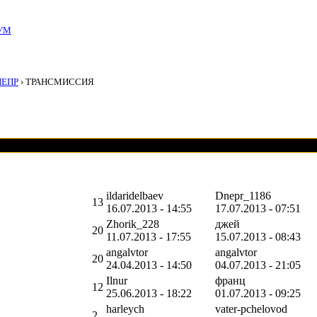
УМ
НЕПР
› ТРАНСМИССИЯ
ildaridelbaev
Dnepr_1186
13
16.07.2013 - 14:55
17.07.2013 - 07:51
Zhorik_228
джей
20
11.07.2013 - 17:55
15.07.2013 - 08:43
angalvtor
angalvtor
20
24.04.2013 - 14:50
04.07.2013 - 21:05
Ilnur
франц
12
25.06.2013 - 18:22
01.07.2013 - 09:25
harleych
vater-pchelovod
2