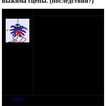
выжима сцепы. (последствия?)
оппозитчик
21-12-13 17:11
levifan
Завёл двиг с трудом, решил малость
прогнать на оборотах на месте на
нейтрали. Разгазовал эдак порядком, и
вдруг включилась передача в перёд (какая
не знаю) при высоких оборотах. Колесо
чуть провернулось, мот дёрнулся а потом
на сайте: ноя-13
колесо встало, стало гдето
нахождение:
пробуксовывать со скрежетом. Это всё
Нижегородская
происходило секунды, пока я
обл.
среагировал и успел выжать сцепление (я
стоял рядом с мотом и рука была не на
руле), но мне это показалось вечностью.
В коробке появился какой то еле
слышный скрежет, похожий на звук
недовключенной передачи. Скорости все
включаются, мот едет. Но очково за
последствия...Кто нибудь сталкивался с
такой ситуацией?
войти