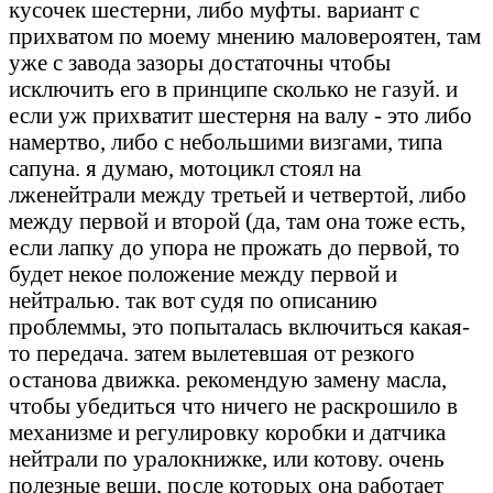
кусочек шестерни, либо муфты. вариант с
прихватом по моему мнению маловероятен, там
уже с завода зазоры достаточны чтобы
исключить его в принципе сколько не газуй. и
если уж прихватит шестерня на валу - это либо
намертво, либо с небольшими визгами, типа
сапуна. я думаю, мотоцикл стоял на
лженейтрали между третьей и четвертой, либо
между первой и второй (да, там она тоже есть,
если лапку до упора не прожать до первой, то
будет некое положение между первой и
нейтралью. так вот судя по описанию
проблеммы, это попыталась включиться какая-
то передача. затем вылетевшая от резкого
останова движка. рекомендую замену масла,
чтобы убедиться что ничего не раскрошило в
механизме и регулировку коробки и датчика
нейтрали по уралокнижке, или котову. очень
полезные вещи, после которых она работает