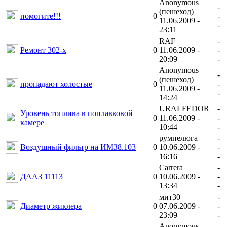
Anonymous
-
(пешеход)
помогите!!!
0
-
11.06.2009 -
-
23:11
RAF
-
Ремонт 302-х
0
11.06.2009 -
-
20:09
-
Anonymous
-
(пешеход)
пропадают холостые
0
-
11.06.2009 -
-
14:24
URALFEDOR
-
Уровень топлива в поплавковой
0
11.06.2009 -
-
камере
10:44
-
румпелюга
-
Воздушный фильтр на ИМЗ8.103
0
10.06.2009 -
-
16:16
-
Carrera
-
ДААЗ 11113
0
10.06.2009 -
-
13:34
-
мит30
-
Диаметр жиклера
0
07.06.2009 -
-
23:09
-
Anonymous