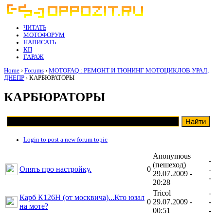
ЧИТАТЬ
МОТОФОРУМ
НАПИСАТЬ
КП
ГАРАЖ
Home
›
Forums
›
MOTOFAQ : РЕМОНТ И ТЮНИНГ МОТОЦИКЛОВ УРАЛ,
ДНЕПР
› КАРБЮРАТОРЫ
КАРБЮРАТОРЫ
Login to post a new forum topic
Anonymous
-
(пешеход)
Опять про настройку.
0
-
29.07.2009 -
-
20:28
Tricol
-
Карб К126Н (от москвича)...Кто юзал
0
29.07.2009 -
-
на моте?
00:51
-