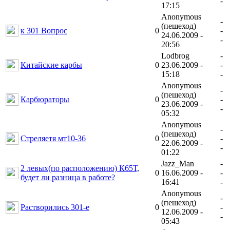
-
17:15
Anonymous
-
(пешеход)
к 301 Вопрос
0
-
24.06.2009 -
-
20:56
Lodbrog
-
Китайские карбы
0
23.06.2009 -
-
15:18
-
Anonymous
-
(пешеход)
Карбюраторы
0
-
23.06.2009 -
-
05:32
Anonymous
-
(пешеход)
Стреляетя мт10-36
0
-
22.06.2009 -
-
01:22
Jazz_Man
-
2 левых(по расположению) К65Т,
0
16.06.2009 -
-
будет ли разница в работе?
16:41
-
Anonymous
-
(пешеход)
Растворились 301-е
0
-
12.06.2009 -
-
05:43