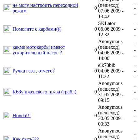
-
не могу настроить переходной
(пешеход)
0
-
режим
07.06.2009 -
-
13:42
SKLator
-
Помогите с карбами(((
0
05.06.2009 -
-
12:32
-
Anonymous
-
какме мотокарбы имеют
(пешеход)
0
-
ускарительный насос ?
04.06.2009 -
-
14:00
elk73bib
-
Ручка газа , отчего?
0
04.06.2009 -
-
11:22
-
Anonymous
-
(пешеход)
К68у ижевского пр-ва (трабл)
0
-
31.05.2009 -
-
09:15
Anonymous
-
(пешеход)
Honda!!!
0
-
30.05.2009 -
-
00:33
Anonymous
-
(пешеход)
Как быть???
0
-