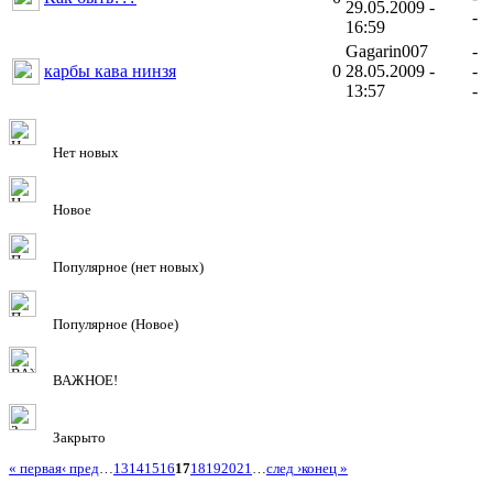
29.05.2009 -
-
16:59
Gagarin007
-
карбы кава нинзя
0
28.05.2009 -
-
13:57
-
Нет новых
Новое
Популярное (нет новых)
Популярное (Новое)
ВАЖНОЕ!
Закрыто
« первая
‹ пред
…
13
14
15
16
17
18
19
20
21
…
след ›
конец »