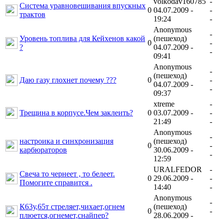
volkodav160785
-
Система уравновешивания впускных
0
04.07.2009 -
-
трактов
19:24
-
Anonymous
-
Уровень топлива для Кейхенов какой
(пешеход)
0
-
?
04.07.2009 -
-
09:41
Anonymous
-
(пешеход)
Даю газу глохнет почему ???
0
-
04.07.2009 -
-
09:37
xtreme
-
Трещина в корпусе.Чем заклеить?
0
03.07.2009 -
-
21:49
-
Anonymous
-
настроика и синхронизация
(пешеход)
0
-
карбюраторов
30.06.2009 -
-
12:59
URALFEDOR
-
Свеча то чернеет , то белеет.
0
29.06.2009 -
-
Помогите справится .
14:40
-
Anonymous
-
К63у,65т стреляет,чихает,огнем
(пешеход)
0
-
плюется,огнемет,снайпер?
28.06.2009 -