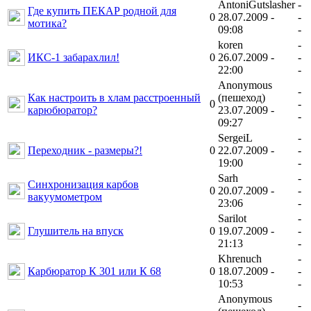
AntoniGutslasher
-
Где купить ПЕКАР родной для
0
28.07.2009 -
-
мотика?
09:08
-
koren
-
ИКС-1 забарахлил!
0
26.07.2009 -
-
22:00
-
Anonymous
-
Как настроить в хлам расстроенный
(пешеход)
0
-
карюбюратор?
23.07.2009 -
-
09:27
SergeiL
-
Переходник - размеры?!
0
22.07.2009 -
-
19:00
-
Sarh
-
Синхронизация карбов
0
20.07.2009 -
-
вакуумометром
23:06
-
Sarilot
-
Глушитель на впуск
0
19.07.2009 -
-
21:13
-
Khrenuch
-
Карбюратор К 301 или К 68
0
18.07.2009 -
-
10:53
-
Anonymous
-