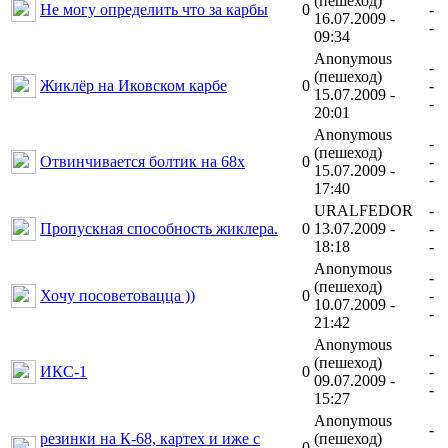
(пешеход)
Не могу определить что за карбы
0
-
16.07.2009 -
-
09:34
Anonymous
-
(пешеход)
Жиклёр на Иковском карбе
0
-
15.07.2009 -
-
20:01
Anonymous
-
(пешеход)
Отвинчивается болтик на 68х
0
-
15.07.2009 -
-
17:40
URALFEDOR
-
Пропускная способность жиклера.
0
13.07.2009 -
-
18:18
-
Anonymous
-
(пешеход)
Хочу посоветовацца ))
0
-
10.07.2009 -
-
21:42
Anonymous
-
(пешеход)
ИКС-1
0
-
09.07.2009 -
-
15:27
Anonymous
-
резинки на К-68, картех и иже с
(пешеход)
0
-