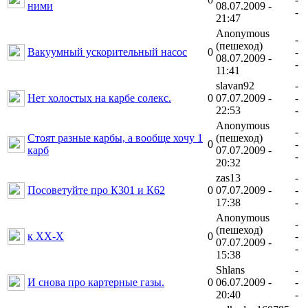
ними
08.07.2009 -
-
21:47
Anonymous
-
(пешеход)
Вакуумный ускорительный насос
0
-
08.07.2009 -
-
11:41
slavan92
-
Нет холостых на карбе солекс.
0
07.07.2009 -
-
22:53
-
Anonymous
-
Стоят разные карбы, а вообще хочу 1
(пешеход)
0
-
карб
07.07.2009 -
-
20:32
zas13
-
Посоветуйте про К301 и К62
0
07.07.2009 -
-
17:38
-
Anonymous
-
(пешеход)
к XX-X
0
-
07.07.2009 -
-
15:38
Shlans
-
И снова про картерные газы.
0
06.07.2009 -
-
20:40
-