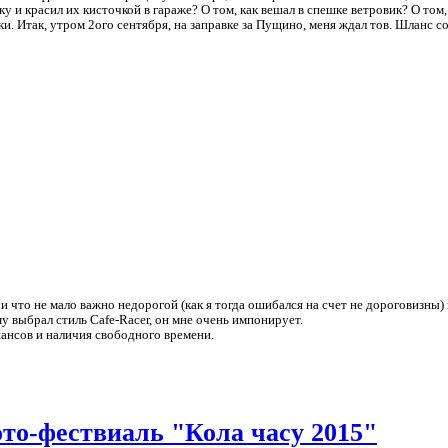
у и красил их кисточкой в гараже? О том, как вешал в спешке ветровик? О том,
 Итак, утром 2ого сентября, на заправке за Пущино, меня ждал тов. Шланс с
и что не мало важно недорогой (как я тогда ошибался на счет не дороговизны)
у выбрал стиль Cafe-Racer, он мне очень импонирует.
нансов и наличия свободного времени.
то-фествиаль "Кола часу 2015"