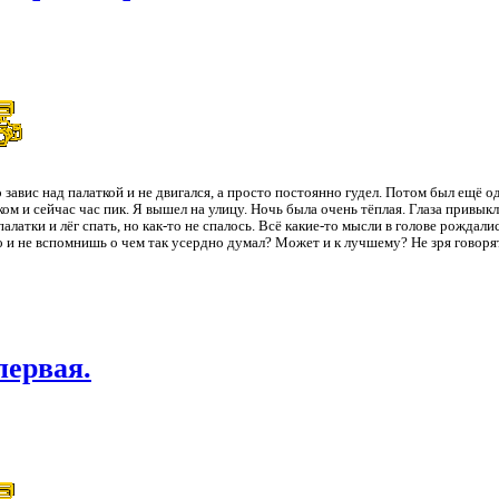
 завис над палаткой и не двигался, а просто постоянно гудел. Потом был ещё од
м и сейчас час пик. Я вышел на улицу. Ночь была очень тёплая. Глаза привыкл
алатки и лёг спать, но как-то не спалось. Всё какие-то мысли в голове рождали
ро и не вспомнишь о чем так усердно думал? Может и к лучшему? Не зря говоря
первая.