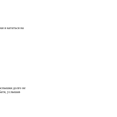
ки и кататься на
 вспышки долго не
 Батя, услышав