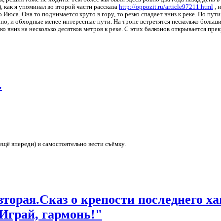
, как я упоминал во второй части рассказа
http://oppozit.ru/article97211.html
, 
Июса. Она то поднимается круто в гору, то резко спадает вниз к реке. По пут
ечно, и обходные менее интересные пути. На тропе встретятся несколько больш
о вниз на несколько десятков метров к реке. С этих балконов открывается пре
.
ещё впереди) и самостоятельно вести съёмку.
вторая.Сказ о крепости последнего ха
Играй, гармонь!"