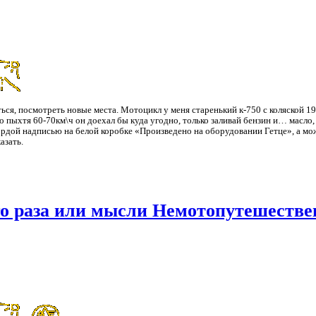
ься, посмотреть новые места. Мотоцикл у меня старенький к-750 с коляской 19
о пыхтя 60-70км\ч он доехал бы куда угодно, только заливай бензин и… масло,
гордой надписью на белой коробке «Произведено на оборудовании Гетце», а мо
азать.
ого раза или мысли Немотопутешеств