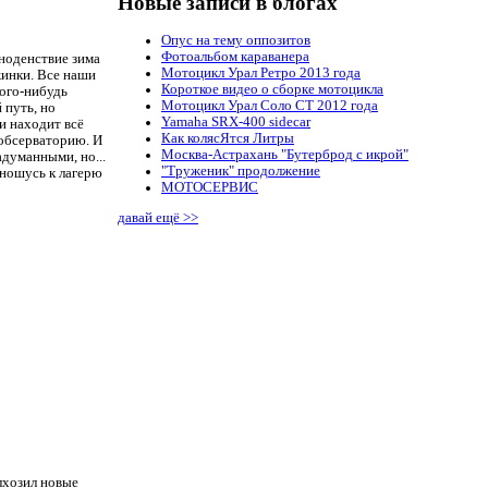
Новые записи в блогах
Опус на тему оппозитов
Фотоальбом караванера
вноденствие зима
Мотоцикл Урал Ретро 2013 года
жинки. Все наши
Короткое видео о сборке мотоцикла
кого-нибудь
Мотоцикл Урал Соло СТ 2012 года
 путь, но
Yamaha SRX-400 sidecar
и находит всё
Как колясЯтся Литры
 обсерваторию. И
Москва-Астрахань "Бутерброд с икрой"
адуманными, но...
"Труженик" продолжение
тношусь к лагерю
МОТОСЕРВИС
давай ещё >>
олхозил новые