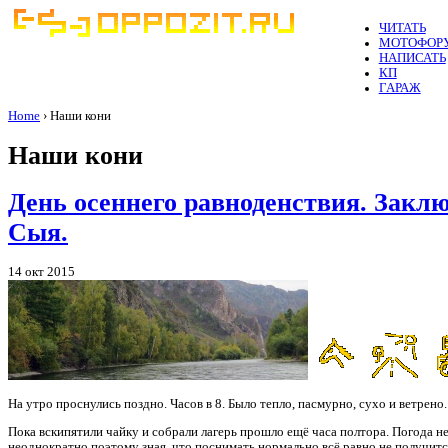
ЧИТАТЬ
МОТОФОР
НАПИСАТЬ
КП
ГАРАЖ
Home
› Наши кони
Наши кони
День осеннего равноденствия. Закл
Сыя.
14 окт 2015
На утро проснулись поздно. Часов в 8. Было тепло, пасмурно, сухо и ветрено.
Пока вскипятили чайку и собрали лагерь прошло ещё часа полтора. Погода не
неоднократно поэтому зная, что поснимать нормально всё равно не получится,