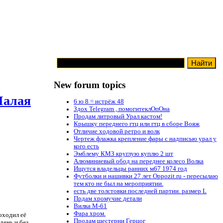
New forum topics
Малая
6 ю 8 = истрёж 48
Здох Telegram , помогитеклОпОна
Продам литровый Урал кастом!
Крышку переднего гтц или гтц в сборе Вояж
Отличие ходовой ретро и волк
Чертеж флажка крепление фары с надписью урал у
кого есть
Эмблему КМЗ круглую куплю 2 шт
Алюминиевый обод на переднее колесо Волка
Ищутся владельцы ранних м67 1974 год
Футболки и нашивки 27 лет Oppozit.ru - пересылаю
тем кто не был на мероприятии.
есть две толстовки последней партии. размер L
Прдам хромучие детали
Вилка М-61
Фара хром.
оходил её
Продам шестерни Герцог
день и без