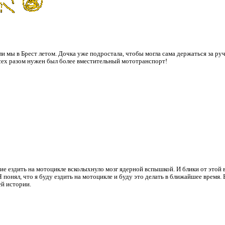
и мы в Брест летом. Дочка уже подростала, чтобы могла сама держаться за руч
всех разом нужен был более вместительный мототранспорт!
ие ездить на мотоцикле всколыхнуло мозг ядерной вспышкой. И блики от этой
 понял, что я буду ездить на мотоцикле и буду это делать в ближайшее время.
ей истории.