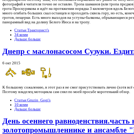
фотографий я читателя точно не оставлю. Тропа шаманов (или тропа предков)
грота Проскурякова и идёт на протяжении порядка 3 километров вдоль Белого 
много огибать больших скал останцев и проходить сквозь гору, но есть, кон
гротов, пещерки. Есть много выходов на уступы-балконы, обрывающиеся резк
панорамный вид на долину Белого Июса и на тропу.
Статьи Тракторист's
34 комм
Дальше больше
Днепр с маслонасосом Сузуки. Ездит
6 окт 2015
К большому сожалению, в этот раз я не смог присутствовать лично (хотя всё 
Поэтому владелец мотоцикла сам снял по моей просьбе коротенький обзор.
Статьи Gruzin_Gogi's
10 комм
Дальше больше
День осеннего равноденствия.часть 
золотопромышленнике и ансамбле "