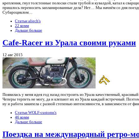
крепления, гнул толстенные полоски стали трубой и кувалдой, катал к сварщик
пришлось переносить запланированные дела? Нет… Мы начнём со дня поездки.
Субароциклом…
Статьи aliech's
22 комм
Дальше больше
Cafe-Racer из Урала своими руками
12 авг 2015
Появилась у меня идея год назад построить из Урала качественный, красивый 
Чеперы терпеть не могу, да и клепают их из Урала каждый встречный. Поэтом
ну и работа закипела с разной степенью интенсивности, в зависимости от фи
Статьи WOLF-customs's
46 комм
Дальше больше
Поездка на международный ретро-мо