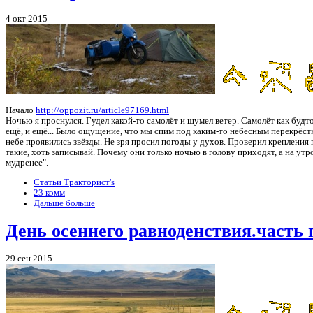
4 окт 2015
Начало
http://oppozit.ru/article97169.html
Ночью я проснулся. Гудел какой-то самолёт и шумел ветер. Самолёт как будто
ещё, и ещё... Было ощущение, что мы спим под каким-то небесным перекрёстко
небе проявились звёзды. Не зря просил погоды у духов. Проверил крепления п
такие, хоть записывай. Почему они только ночью в голову приходят, а на ут
мудренее".
Статьи Тракторист's
23 комм
Дальше больше
День осеннего равноденствия.часть 
29 сен 2015