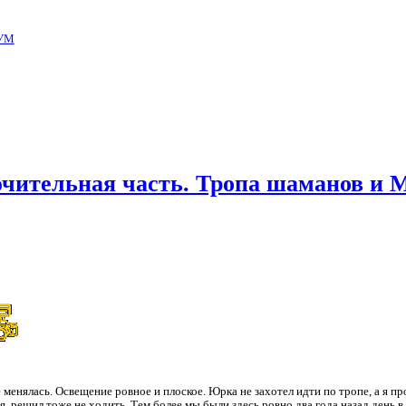
УМ
ючительная часть. Тропа шаманов и 
 менялась. Освещение ровное и плоское. Юрка не захотел идти по тропе, а я пр
 решил тоже не ходить. Тем более мы были здесь ровно два года назад день в 