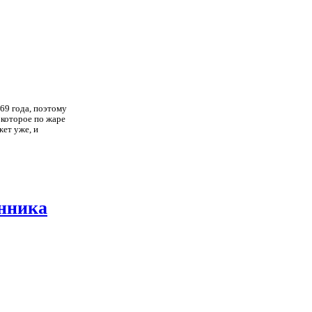
69 года, поэтому
 которое по жаре
жет уже, и
енника