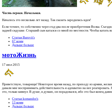
Часть первая. Начальная.
Началось это несколько лет назад. Так сказать зародилась идея!
Если точнее, то собственно через год-два после приобретения Волка. Съездил
задней сидушке. Старший сын катался со мной по местности. Чтобы катать 
Статьи Barovit's
67 комм
Дальше больше
мотоЖизнь
17 июл 2015
Приветствую, товарищи! Некоторое время назад, по приходу из армии, желан
давали мне воспринимать действительность и адекватно на нее реагировать. Я
это, только кивнул. В душе, я думаю, он порадовался, ибо это был конец давн
Статьи komandor's
13 комм
Дальше больше