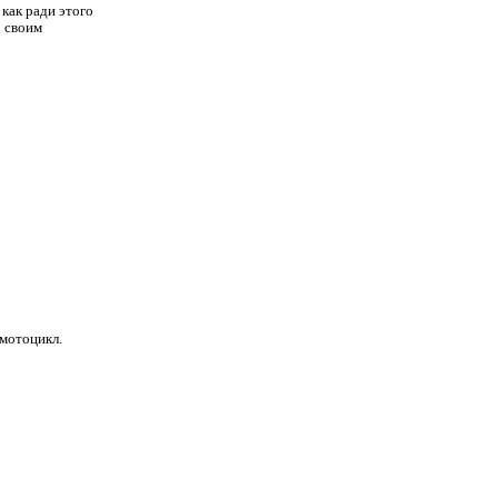
 как ради этого
о своим
 мотоцикл.