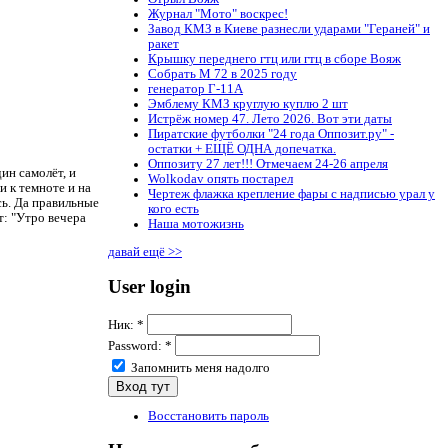
Журнал "Мото" воскрес!
Завод КМЗ в Киеве разнесли ударами "Гераней" и
ракет
Крышку переднего гтц или гтц в сборе Вояж
Собрать М 72 в 2025 году
генератор Г-11А
Эмблему КМЗ круглую куплю 2 шт
Истрёж номер 47. Лето 2026. Вот эти даты
Пиратские футболки "24 года Оппозит.ру" -
остатки + ЕЩЁ ОДНА допечатка.
Оппозиту 27 лет!!! Отмечаем 24-26 апреля
ин самолёт, и
Wolkodav опять постарел
и к темноте и на
Чертеж флажка крепление фары с надписью урал у
сь. Да правильные
кого есть
т: "Утро вечера
Наша мотожизнь
давай ещё >>
User login
Ник:
*
Password:
*
Запомнить меня надолго
Восстановить пароль