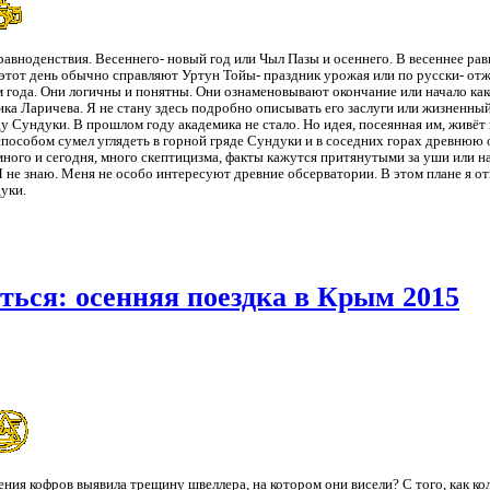
равноденствия. Весеннего- новый год или Чыл Пазы и осеннего. В весеннее ра
 в этот день обычно справляют Уртун Тойы- праздник урожая или по русски- от
м года. Они логичны и понятны. Они ознаменовывают окончание или начало ка
ка Ларичева. Я не стану здесь подробно описывать его заслуги или жизненный
ду Сундуки. В прошлом году академика не стало. Но идея, посеянная им, живёт 
пособом сумел углядеть в горной гряде Сундуки и в соседних горах древнюю
много и сегодня, много скептицизма, факты кажутся притянутыми за уши или н
 не знаю. Меня не особо интересуют древние обсерватории. В этом плане я о
уки.
роться: осенняя поездка в Крым 2015
пления кофров выявила трещину швеллера, на котором они висели? С того, как к