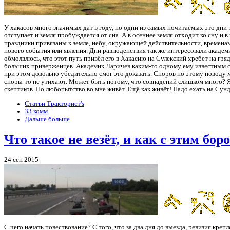
У хакасов много значимых дат в году, но одни из самых почитаемых это дни 
отступает и земля пробуждается от сна. А в осеннее земля отходит ко сну и
праздники привязаны к земле, небу, окружающей действительности, времена
нового события или явления. Дни равноденствия так же интересовали академи
обмолвлюсь, что этот путь привёл его в Хакасию на Сулекский хребет на гря
больших приверженцев. Академик Ларичев каким-то одному ему известным с
при этом довольно убедительно смог это доказать. Споров по этому поводу 
споры-то не утихают. Может быть потому, что совпадений слишком много? Я
скептиков. Но любопытство во мне живёт. Ещё как живёт! Надо ехать на Сунд
Статьи Тракторист's
33 комм
Дальше больше
Что такое не везёт, и как с этим бо
24 сен 2015
С чего начать повествование? С того, что за два дня до выезда, ревизия кре