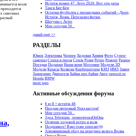
Истрёж номер 47. Лето 2026. Вот эти даты
начинается возле
Такси Биг-Бен
и приходится
Остатки футболок с прошедших событий - Дроп,
их сквозных
Истрёж, Вояж. Перезалил фотки.
красный
Шатуны с Avito
Мне сегодня 50...
давай ещё >>
РАЗДЕЛЫ
Юмор
Электрика
Чоппер
Ходовая
Химия
Фото
Супер-
самопал
Стихи и проза
Стиль
Рожи
Ретро
Ремонт
Разное
Поездки
Подарки
Наши кони
Мотомир
Модели 3D
Модели
Крысы
Коляски
Карбюраторы
КМЗ
ИМЗ
Закон
Зажигание
Двигатель
Байки про байки
Авто
oppozit.ru
Honda
BMW
more tags
Активные обсуждения форума
6 ю 8 = истрёж 48
Продам литровый Урал кастом!
Мне сегодня 50...
Здох Telegram , помогитеклОпОна
на,
Отличие ходовой ретро и волк
Поздравьте! Взял тоже оппозит)))
Алюминиевый обод на переднее колесо Волка
Отрыл Вояж