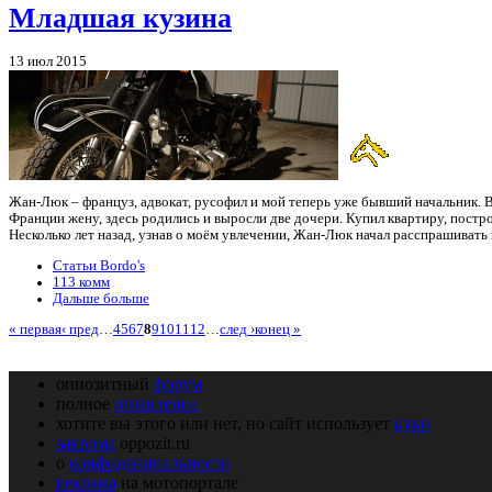
Младшая кузина
13 июл 2015
Жан-Люк – француз, адвокат, русофил и мой теперь уже бывший начальник. В
Франции жену, здесь родились и выросли две дочери. Купил квартиру, постр
Несколько лет назад, узнав о моём увлечении, Жан-Люк начал расспрашивать 
Статьи Bordo's
113 комм
Дальше больше
« первая
‹ пред
…
4
5
6
7
8
9
10
11
12
…
след ›
конец »
оппозитный
форум
полное
оглавление
хотите вы этого или нет, но сайт использует
куки
закрома
oppozit.ru
о
конфиденциальности
реклама
на мотопортале