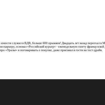
 юности служил в ВДВ, больше 600 прыжков! Двадцать лет назад переехал в Мо
оил карьеру, основал «Российский курьер» - еженедельную газету французской
про «Уралы» и поговаривать о покупке, даже приезжал в гости на тест-драйв.