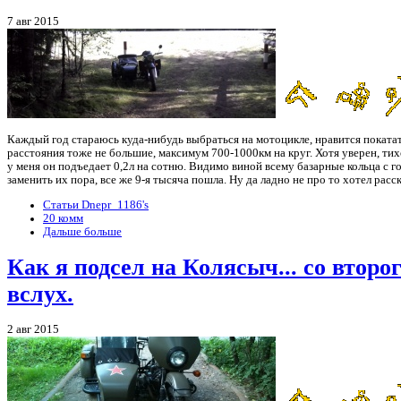
7 авг 2015
Каждый год стараюсь куда-нибудь выбраться на мотоцикле, нравится покатат
расстояния тоже не большие, максимум 700-1000км на круг. Хотя уверен, тих
у меня он подъедает 0,2л на сотню. Видимо виной всему базарные кольца с 
заменить их пора, все же 9-я тысяча пошла. Ну да ладно не про то хотел расск
Статьи Dnepr_1186's
20 комм
Дальше больше
Как я подсел на Колясыч... со втор
вслух.
2 авг 2015