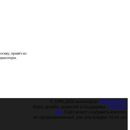
скву, привёз из
 диаспоры.
© 1999-2026 мотопортал
OPPOZIT.RU
Идея, дизайн, развитие и поддержка :
SHTRLZ
16+
Сайт может содержать контент,
не предназначенный для лиц младше 16-ти лет