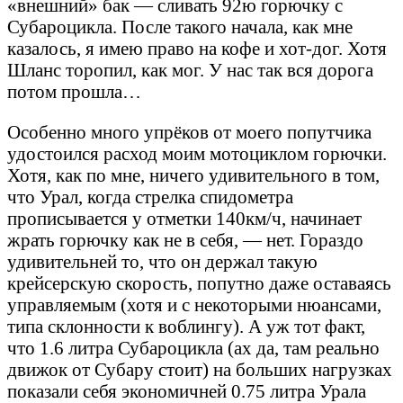
«внешний» бак — сливать 92ю горючку с
Субароцикла. После такого начала, как мне
казалось, я имею право на кофе и хот-дог. Хотя
Шланс торопил, как мог. У нас так вся дорога
потом прошла…
Особенно много упрёков от моего попутчика
удостоился расход моим мотоциклом горючки.
Хотя, как по мне, ничего удивительного в том,
что Урал, когда стрелка спидометра
прописывается у отметки 140км/ч, начинает
жрать горючку как не в себя, — нет. Гораздо
удивительней то, что он держал такую
крейсерскую скорость, попутно даже оставаясь
управляемым (хотя и с некоторыми нюансами,
типа склонности к воблингу). А уж тот факт,
что 1.6 литра Субароцикла (ах да, там реально
движок от Субару стоит) на больших нагрузках
показали себя экономичней 0.75 литра Урала