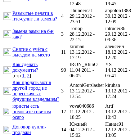
12:48
19:45
Thundercat
appolon1388
Размытые печати в
4
29.12.2012 -
30.12.2012 -
птс-сулит ли замена?
23:51
12:09
Топоp
intruder86
Замена рамы на б\н
3
28.12.2012 -
29.12.2012 -
как?
22:15
09:36
kiruhan
алексеич
Снятие с учёта с
11
13.12.2012 -
18.12.2012 -
выездом на место
17:19
12:20
Как сделать
IRON_RhinO
YS
документы?
90
11.04.2011 -
14.12.2012 -
[cтр
1
,
2
]
06:05
05:41
Как продать мот в
AntoniGutslasher
kiruhan
другой город не
3
13.12.2012 -
13.12.2012 -
пересекаясь с
13:54
17:24
будущим владельцем?
юристы есть
vova040686
Artf
помогите советом
17
11.12.2012 -
13.12.2012 -
осаго
18:25
10:43
Южный
Панда91
Договор купли-
14
04.12.2012 -
12.12.2012 -
продажи
15:02
13:05