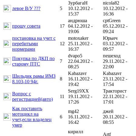
ЗурбагаН
nicola82
левое В/У ???
5
10.12.2012 -
10.12.2012 -
15:37
16:36
андрюша
cptGreen
прошу совета
17
04.12.2012 -
05.12.2012 -
19:06
09:24
постановка на учет с
motoxaker
Юрьич
перебитыми
12
25.11.2012 -
03.12.2012 -
нормерами
16:37
09:57
dvapo5
пешеход
Покупка по ДКП по
7
22.04.2012 -
29.11.2012 -
старому ПТС
08:25
22:00
Kabazavr
Kabazavr
Шильдик рамы ИМЗ
8
16.11.2012 -
23.11.2012 -
8.103-10 94г.
19:42
17:54
Serg19XX
Тракторист
Вопрос с
11
19.11.2012 -
22.11.2012 -
регистрацией(авто)
17:26
17:01
Как поставить
mg42
джей
мотоцикл на
6
16.11.2012 -
20.11.2012 -
учет,если владелец
16:42
08:55
умер
кирилл
Artf