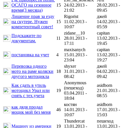
ОСАГО на сезонное
15
24.02.2013 -
28.02.2013 -
время(3 месяца)
21:02
09:45
Лишение прав за езду
Rigorist
джей
на скутере. Нужен
15
11.02.2013 -
14.02.2013 -
компетентный совет!
10:07
05:59
zidane__10
capitan
Подскажите по
11
28.01.2013 -
13.02.2013 -
документам.
17:11
19:45
maxisanych
capitan
постановка на учет
4
15.01.2013 -
13.02.2013 -
23:04
19:27
Перевозка одного
shyxer
джей
мото на раме коляски
18
31.01.2013 -
04.02.2013 -
другого мотоцикла
08:42
09:42
Anonymous
Как сдать в утиль
asidborn
(пешеход)
мотоцикл Урал или
19
21.01.2013 -
03.04.2011 -
снять с тех.учета
08:55
18:04
костян
asidborn
как дядя продал
46
14.01.2013 -
17.01.2013 -
моцик мой без меня
10:07
15:03
Thundercat
пешеход
Машину из америки
19
13.01.2013 -
13.01.2013 -