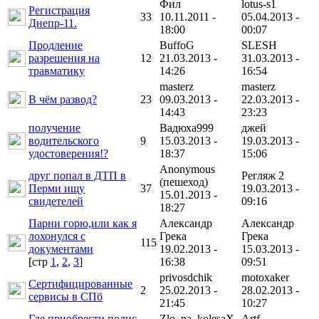
Фил
lotus-s1
Регистрация
33
10.11.2011 -
05.04.2013 -
Днепр-11.
18:00
00:07
Продление
BuffoG
SLESH
разрешения на
12
21.03.2013 -
31.03.2013 -
травматику
14:26
16:54
masterz
masterz
В чём развод?
23
09.03.2013 -
22.03.2013 -
14:43
23:23
получение
Вадюха999
джей
водительского
9
15.03.2013 -
19.03.2013 -
удостоверения!?
18:37
15:06
Anonymous
друг попал в ДТП в
Регляж 2
(пешеход)
Перми ищу
37
19.03.2013 -
15.01.2013 -
свидетелей
09:16
18:27
Парни горю,или как я
Александр
Александр
лохонулся с
Грека
Грека
115
документами
19.02.2013 -
15.03.2013 -
[cтр
1
,
2
,
3
]
16:38
09:51
privosdchik
motoxaker
Сертифицированные
2
25.02.2013 -
28.02.2013 -
сервисы в СПб
21:45
10:27
Где приобрести полис
Zlo_na_kolesaX
Artf