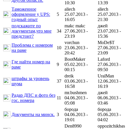
другой области.
10:30
13:39
Таможенное
aliech
aliech
оформление у UPS:
5
25.07.2013 -
25.07.2013 -
годный опыт
16:05
21:30
подскажите по
makc makc
джей
документам,что мне
34
27.06.2013 -
23.07.2013 -
предстоит?
23:19
15:36
vorchun
MoDe$T
Проблема с номером
10
23.06.2013 -
27.06.2013 -
на раме
20:42
23:09
BootMaker
Laford
Где найти номер на
9
05.02.2013 -
27.06.2013 -
раме
00:15
09:50
dreik
UralMan
штрафы за уровень
37
03.06.2013 -
12.06.2013 -
шума
16:58
16:19
mr.bushmen
джей
Радар ДПС и фото без
11
04.06.2013 -
06.06.2013 -
гос. номера
05:08
03:46
борода
борода
Документы на минск.
3
04.06.2013 -
05.06.2013 -
19:01
04:02
Den8990
oppozitchikbas