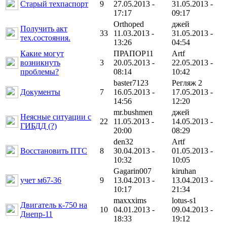
Старый техпаспорт
9
27.05.2013 -
31.05.2013 -
17:17
09:17
Orthoped
джей
Получить акт
33
11.03.2013 -
31.05.2013 -
тех.состояния.
13:26
04:54
Какие могут
ПРАПОР11
Artf
возникнуть
3
20.05.2013 -
22.05.2013 -
проблемы?
08:14
10:42
baster7123
Регляж 2
Документы
7
16.05.2013 -
17.05.2013 -
14:56
12:20
mr.bushmen
джей
Неясные ситуации с
22
11.05.2013 -
14.05.2013 -
ГИБДД (?)
20:00
08:29
den32
Artf
Восстановить ПТС
8
30.04.2013 -
01.05.2013 -
10:32
10:05
Gagarin007
kiruhan
учет м67-36
9
13.04.2013 -
13.04.2013 -
10:17
21:34
maxxxims
lotus-s1
Двигатель к-750 на
10
04.01.2013 -
09.04.2013 -
Днепр-11
18:33
19:12