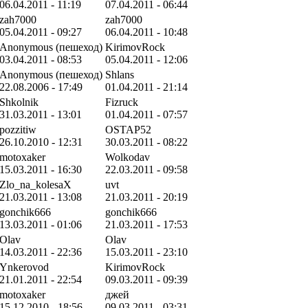
06.04.2011 - 11:19
07.04.2011 - 06:44
zah7000
zah7000
05.04.2011 - 09:27
06.04.2011 - 10:48
Anonymous (пешеход)
KirimovRock
03.04.2011 - 08:53
05.04.2011 - 12:06
Anonymous (пешеход)
Shlans
22.08.2006 - 17:49
01.04.2011 - 21:14
Shkolnik
Fizruck
31.03.2011 - 13:01
01.04.2011 - 07:57
pozzitiw
OSTAP52
26.10.2010 - 12:31
30.03.2011 - 08:22
motoxaker
Wolkodav
15.03.2011 - 16:30
22.03.2011 - 09:58
Zlo_na_kolesaX
uvt
21.03.2011 - 13:08
21.03.2011 - 20:19
gonchik666
gonchik666
13.03.2011 - 01:06
21.03.2011 - 17:53
Olav
Olav
14.03.2011 - 22:36
15.03.2011 - 23:10
Ynkerovod
KirimovRock
21.01.2011 - 22:54
09.03.2011 - 09:39
motoxaker
джей
15.12.2010 - 18:56
09.03.2011 - 03:31