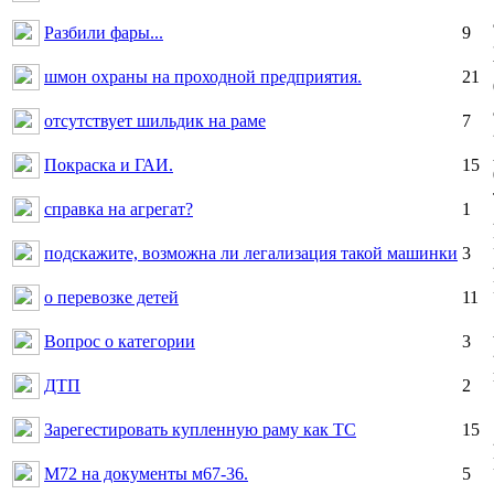
Разбили фары...
9
шмон охраны на проходной предприятия.
21
отсутствует шильдик на раме
7
Покраска и ГАИ.
15
справка на агрегат?
1
подскажите, возможна ли легализация такой машинки
3
о перевозке детей
11
Вопрос о категории
3
ДТП
2
Зарегестировать купленную раму как ТС
15
М72 на документы м67-36.
5