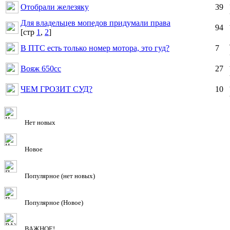
Отобрали железяку
39
Для владельцев мопедов придумали права
94
[cтр
1
,
2
]
В ПТС есть только номер мотора, это гуд?
7
Вояж 650сс
27
ЧЕМ ГРОЗИТ СУД?
10
Нет новых
Новое
Популярное (нет новых)
Популярное (Новое)
ВАЖНОЕ!