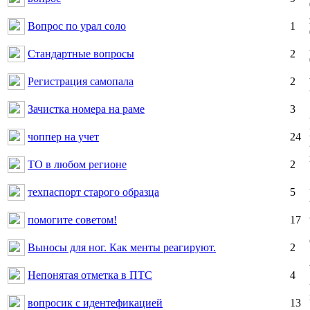
Вопрос по урал соло
1
Стандартные вопросы
2
Регистрация самопала
2
Зачистка номера на раме
3
чоппер на учет
24
ТО в любом регионе
2
техпаспорт старого образца
5
помогите советом!
17
Выносы для ног. Как менты реагируют.
2
Непонятая отметка в ПТС
4
вопросик с идентефикацией
13