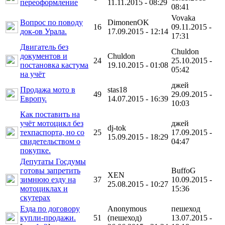
переоформление
11.11.2015 - 08:29
08:41
Vovaka
Вопрос по поводу
DimonenOK
16
09.11.2015 -
док-ов Урала.
17.09.2015 - 12:14
17:31
Двигатель без
Chuldon
документов и
Chuldon
24
25.10.2015 -
постановка кастума
19.10.2015 - 01:08
05:42
на учёт
джей
Продажа мото в
stas18
49
29.09.2015 -
Европу.
14.07.2015 - 16:39
10:03
Как поставить на
учёт мотоцикл без
джей
dj-tok
техпаспорта, но со
25
17.09.2015 -
15.09.2015 - 18:29
свидетельством о
04:47
покупке.
Депутаты Госдумы
готовы запретить
BuffoG
XEN
зимнюю езду на
37
10.09.2015 -
25.08.2015 - 10:27
мотоциклах и
15:36
скутерах
Езда по договору
Anonymous
пешеход
купли-продажи.
51
(пешеход)
13.07.2015 -