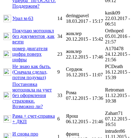
ущерба" по ОСАГО.
09:12
Поддержим?
kasik09
deringpavel
Урал м-63
14
22.03.2017 -
18.03.2017 - 15:17
06:51
Покупаю мотоцикл
Orthoped
жиклер
без документов ,как
34
05.01.2016 -
20.12.2015 - 15:42
везти
21:57
номер двигателя
A170478
жиклер
цифра поверх
23
24.12.2015 -
22.12.2015 - 17:46
цифры
21:56
Не знаю как быть.
PCDeath
Сердюк
(Сначала сделал,
9
16.12.2015 -
16.12.2015 - 11:07
потом подумал)
15:39
Постановка
мотоцикла на учет
Retroman
Рома
без оформления
33
11.12.2015 -
07.12.2015 - 17:36
страховки.
10:38
Возможно ли?
Zaharr71
Рама + счет-справка
Ярош
6
07.12.2015 -
+ ДКП
06.12.2015 - 21:46
16:51
intruder86
И снова про
франц
1
11.11.2015 -