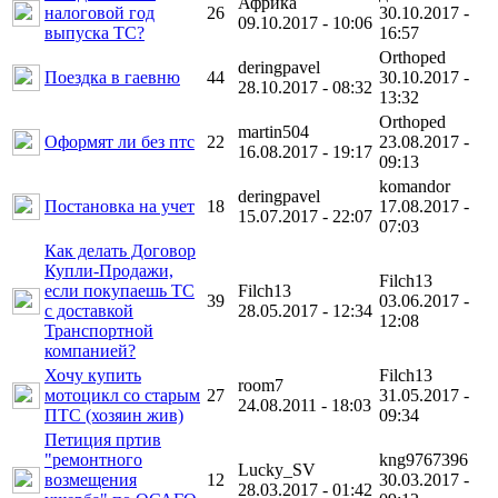
Африка
налоговой год
26
30.10.2017 -
09.10.2017 - 10:06
выпуска ТС?
16:57
Orthoped
deringpavel
Поездка в гаевню
44
30.10.2017 -
28.10.2017 - 08:32
13:32
Orthoped
martin504
Оформят ли без птс
22
23.08.2017 -
16.08.2017 - 19:17
09:13
komandor
deringpavel
Постановка на учет
18
17.08.2017 -
15.07.2017 - 22:07
07:03
Как делать Договор
Купли-Продажи,
Filch13
если покупаешь ТС
Filch13
39
03.06.2017 -
с доставкой
28.05.2017 - 12:34
12:08
Транспортной
компанией?
Хочу купить
Filch13
room7
мотоцикл со старым
27
31.05.2017 -
24.08.2011 - 18:03
ПТС (хозяин жив)
09:34
Петиция пртив
"ремонтного
kng9767396
Lucky_SV
возмещения
12
30.03.2017 -
28.03.2017 - 01:42