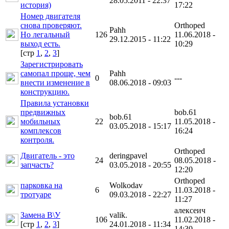
28.05.2011 - 22:37
история)
17:22
Номер двигателя
снова проверяют.
Orthoped
Pahh
Но легальный
126
11.06.2018 -
29.12.2015 - 11:22
выход есть.
10:29
[cтр
1
,
2
,
3
]
Зарегистрировать
самопал проще, чем
Pahh
0
---
внести изменение в
08.06.2018 - 09:03
конструкцию.
Правила установки
предвижных
bob.61
bob.61
мобильных
22
11.05.2018 -
03.05.2018 - 15:17
комплексов
16:24
контроля.
Orthoped
Двигатель - это
deringpavel
24
08.05.2018 -
запчасть?
03.05.2018 - 20:55
12:20
Orthoped
парковка на
Wolkodav
6
11.03.2018 -
тротуаре
09.03.2018 - 22:27
11:27
алексеич
Замена В\У
valik.
106
11.02.2018 -
[cтр
1
,
2
,
3
]
24.01.2018 - 11:34
14:30