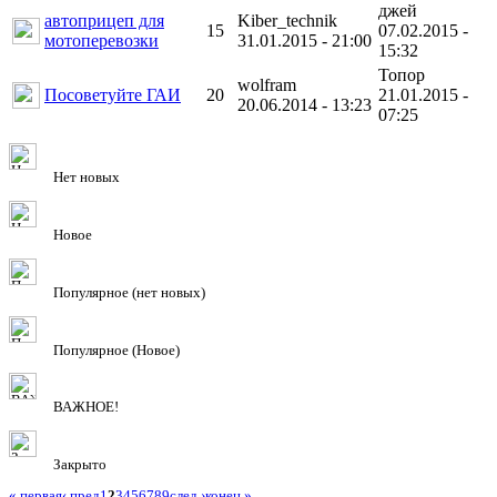
джей
автоприцеп для
Kiber_technik
15
07.02.2015 -
мотоперевозки
31.01.2015 - 21:00
15:32
Топоp
wolfram
Посоветуйте ГАИ
20
21.01.2015 -
20.06.2014 - 13:23
07:25
Нет новых
Новое
Популярное (нет новых)
Популярное (Новое)
ВАЖНОЕ!
Закрыто
« первая
‹ пред
1
2
3
4
5
6
7
8
9
след ›
конец »