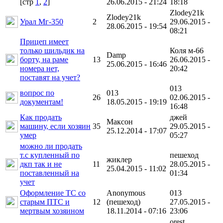
[cтр
1
,
2
]
26.06.2015 - 21:24
18:18
Zlodey21k
Zlodey21k
Урал Мг-350
2
29.06.2015 -
28.06.2015 - 19:54
08:21
Прицеп имеет
только шильдик на
Коля м-66
Damp
борту, на раме
13
26.06.2015 -
25.06.2015 - 16:46
номера нет,
20:42
поставят на учет?
013
вопрос по
013
26
02.06.2015 -
документам!
18.05.2015 - 19:19
16:48
Как продать
джей
Максон
машину, если хозяин
35
29.05.2015 -
25.12.2014 - 17:07
умер
05:27
можно ли продать
т.с купленный по
пешеход
жиклер
дкп так и не
11
28.05.2015 -
25.04.2015 - 11:02
поставленный на
01:34
учет
Оформление ТС со
Anonymous
013
старым ПТС и
12
(пешеход)
27.05.2015 -
мертвым хозяином
18.11.2014 - 07:16
23:06
orest