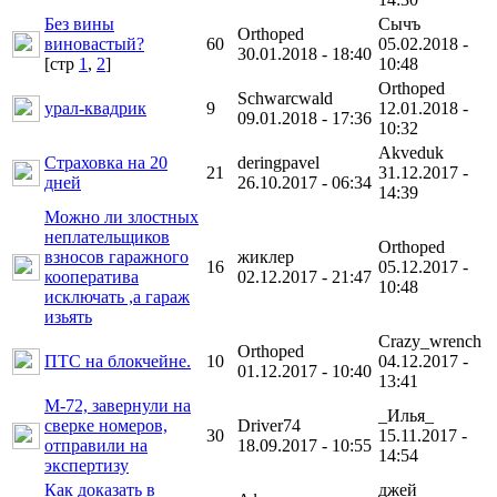
Без вины
Сычъ
Orthoped
виновастый?
60
05.02.2018 -
30.01.2018 - 18:40
[cтр
1
,
2
]
10:48
Orthoped
Schwarcwald
урал-квадрик
9
12.01.2018 -
09.01.2018 - 17:36
10:32
Akveduk
Страховка на 20
deringpavel
21
31.12.2017 -
дней
26.10.2017 - 06:34
14:39
Можно ли злостных
неплательщиков
Orthoped
взносов гаражного
жиклер
16
05.12.2017 -
кооператива
02.12.2017 - 21:47
10:48
исключать ,а гараж
изьять
Crazy_wrench
Orthoped
ПТС на блокчейне.
10
04.12.2017 -
01.12.2017 - 10:40
13:41
М-72, завернули на
_Илья_
сверке номеров,
Driver74
30
15.11.2017 -
отправили на
18.09.2017 - 10:55
14:54
экспертизу
Как доказать в
джей