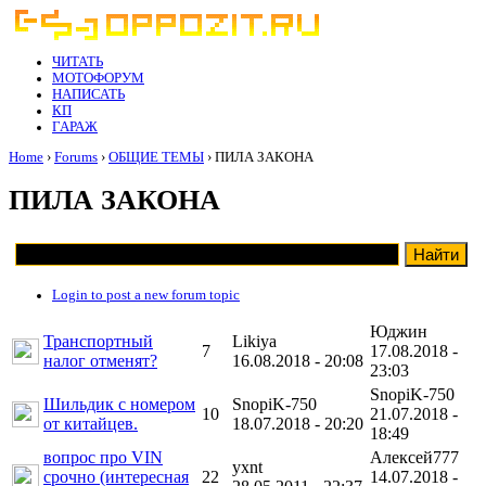
ЧИТАТЬ
МОТОФОРУМ
НАПИСАТЬ
КП
ГАРАЖ
Home
›
Forums
›
ОБЩИЕ ТЕМЫ
› ПИЛА ЗАКОНА
ПИЛА ЗАКОНА
Login to post a new forum topic
Юджин
Транспортный
Likiya
7
17.08.2018 -
налог отменят?
16.08.2018 - 20:08
23:03
SnopiK-750
Шильдик с номером
SnopiK-750
10
21.07.2018 -
от китайцев.
18.07.2018 - 20:20
18:49
вопрос про VIN
Алексей777
yxnt
срочно (интересная
22
14.07.2018 -