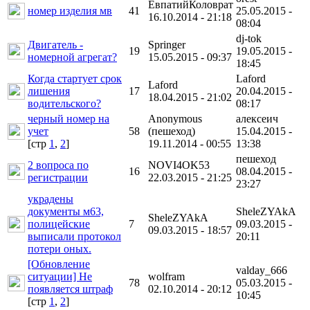
ЕвпатийКоловрат
номер изделия мв
41
25.05.2015 -
16.10.2014 - 21:18
08:04
dj-tok
Двигатель -
Springer
19
19.05.2015 -
номерной агрегат?
15.05.2015 - 09:37
18:45
Когда стартует срок
Laford
Laford
лишения
17
20.04.2015 -
18.04.2015 - 21:02
водительского?
08:17
черный номер на
Anonymous
алексеич
учет
58
(пешеход)
15.04.2015 -
[cтр
1
,
2
]
19.11.2014 - 00:55
13:38
пешеход
2 вопроса по
NOVI4OK53
16
08.04.2015 -
регистрации
22.03.2015 - 21:25
23:27
украдены
документы м63,
SheleZYAkA
SheleZYAkA
полицейские
7
09.03.2015 -
09.03.2015 - 18:57
выписали протокол
20:11
потери оных.
[Обновление
valday_666
ситуации] Не
wolfram
78
05.03.2015 -
появляется штраф
02.10.2014 - 20:12
10:45
[cтр
1
,
2
]