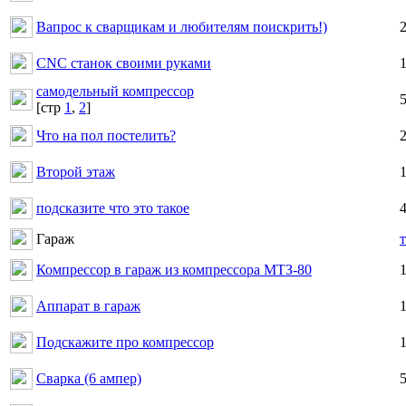
Вапрос к сварщикам и любителям поискрить!)
CNC станок своими руками
самодельный компрессор
[cтр
1
,
2
]
Что на пол постелить?
Второй этаж
подсказите что это такое
Гараж
Компрессор в гараж из компрессора МТЗ-80
Аппарат в гараж
Подскажите про компрессор
Сварка (6 ампер)