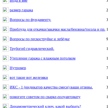
Вода в яме
размер гаража
Вопросы по фундаменту.
Приблуда для откачки/закачки масла/бензина/тосола и пр.
Вопросы по пескоструйке и лебёдке
Трубогиб гидравлический.
Утепление гаража с влажным потолком
Нутромер
вот такие вот железяки
ИКС - 1 (индикатор качества смеси) ваши отзивы.
помогите советом по сварке-полуавтомату
Динамометрический ключ, какой выбрать?