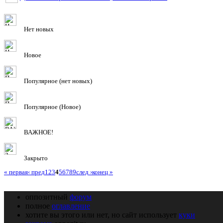
Нет новых
Новое
Популярное (нет новых)
Популярное (Новое)
ВАЖНОЕ!
Закрыто
« первая
‹ пред
1
2
3
4
5
6
7
8
9
след ›
конец »
оппозитный
форум
полное
оглавление
хотите вы этого или нет, но сайт использует
куки