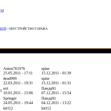
УМ
НЕПР
› ОБУСТРОЙСТВО ГАРАЖА
Anton761976
spine
6
25.05.2011 - 17:11
15.12.2011 - 01:39
dead999
spine
4
22.03.2011 - 19:31
15.12.2011 - 01:31
uvt
Панда91
11
10.01.2011 - 15:06
07.12.2011 - 15:54
Springer
Панда91
7
24.05.2011 - 19:44
04.12.2011 - 13:22
kit112
kit112
6