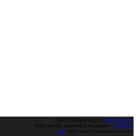
© 1999-2026 мотопортал
OPPOZIT.RU
Идея, дизайн, развитие и поддержка :
SHTRLZ
16+
Сайт может содержать контент,