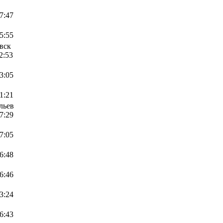
07:47
05:55
вск
2:53
23:05
21:21
льев
17:29
17:05
16:48
16:46
23:24
16:43