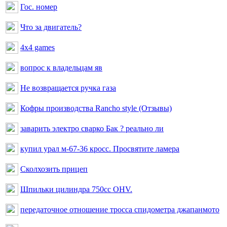
Гос. номер
Что за двигатель?
4x4 games
вопрос к владельцам яв
Не возвращается ручка газа
Кофры производства Rancho style (Отзывы)
заварить электро сварко Бак ? реально ли
купил урал м-67-36 кросс. Просвятите ламера
Сколхозить прицеп
Шпильки цилиндра 750сс OHV.
передаточное отношение тросса спидометра джапанмото