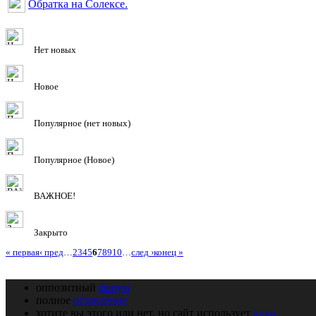
Обратка на Солексе.
Нет новых
Новое
Популярное (нет новых)
Популярное (Новое)
ВАЖНОЕ!
Закрыто
« первая
‹ пред
…
2
3
4
5
6
7
8
9
10
…
след ›
конец »
оппозитный
форум
полное
оглавление
хотите вы этого или нет, но сайт использует
куки