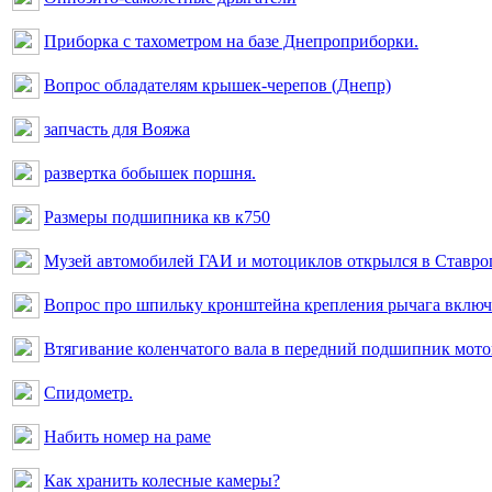
Приборка с тахометром на базе Днепроприборки.
Вопрос обладателям крышек-черепов (Днепр)
запчасть для Вояжа
развертка бобышек поршня.
Размеры подшипника кв к750
Музей автомобилей ГАИ и мотоциклов открылся в Ставро
Вопрос про шпильку кронштейна крепления рычага вклю
Втягивание коленчатого вала в передний подшипник мотоц
Спидометр.
Набить номер на раме
Как хранить колесные камеры?