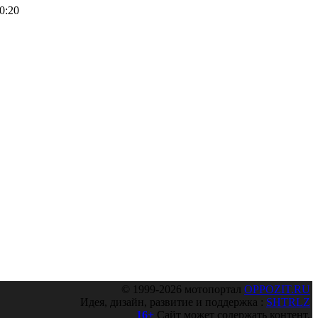
10:20
© 1999-2026 мотопортал
OPPOZIT.RU
Идея, дизайн, развитие и поддержка :
SHTRLZ
16+
Сайт может содержать контент,