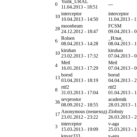
Yurik_URAL
0
---
11.04.2013 - 18:51
interceptor
interceptor
10
10.04.2013 - 14:50
11.04.2013 - 1
moonbeam
FCSM
28
24.12.2012 - 18:47
09.04.2013 - 
Rolsen
_Илья_
6
08.04.2013 - 14:28
08.04.2013 - 
kiruhan
kiruhan
10
23.02.2013 - 17:32
07.04.2013 - 
Metl
Metl
4
16.01.2013 - 17:29
07.04.2013 - 
borod
borod
13
03.04.2013 - 18:19
04.04.2013 - 
rtif2
rtif2
8
31.03.2013 - 17:04
01.04.2013 - 
sevprostor
academik
36
08.09.2012 - 18:55
28.03.2013 - 
Anonymous (пешеход)
Zlobniy
17
23.01.2012 - 23:22
26.03.2013 - 
interceptor
v-aga
3
15.03.2013 - 19:09
25.03.2013 - 
knyaz333
v-aga