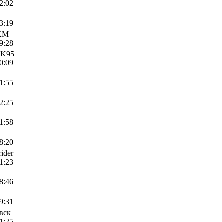
22:02
03:19
KM
19:28
IK95
20:09
s
21:55
22:25
21:58
08:20
rider
21:23
18:46
09:31
вск
21:25