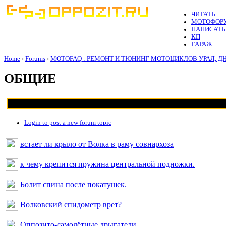
ЧИТАТЬ
МОТОФОР
НАПИСАТЬ
КП
ГАРАЖ
Home
›
Forums
›
MOTOFAQ : РЕМОНТ И ТЮНИНГ МОТОЦИКЛОВ УРАЛ, Д
ОБЩИЕ
Login to post a new forum topic
встает ли крыло от Волка в раму совнархоза
к чему крепится пружина центральной подножки.
Болит спина после покатушек.
Волковский спидометр врет?
Оппозито-самолётные дрыгатели