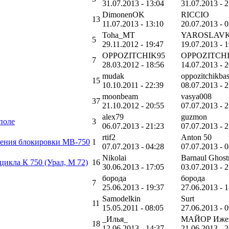
31.07.2013 - 13:04
31.07.2013 - 
DimonenOK
RICCIO
13
11.07.2013 - 13:10
20.07.2013 - 
Toha_MT
YAROSLAV
5
29.11.2012 - 19:47
19.07.2013 - 
OPPOZITCHIK95
OPPOZITCH
7
28.03.2012 - 18:56
14.07.2013 - 
mudak
oppozitchikba
15
10.10.2011 - 22:39
08.07.2013 - 
moonbeam
vasya008
37
21.10.2012 - 20:55
07.07.2013 - 
alex79
guzmon
поле
3
06.07.2013 - 21:23
07.07.2013 - 
rtif2
Anton 50
чения блокировки МВ-750
1
07.07.2013 - 04:28
07.07.2013 - 
Nikolai
Barnaul Ghost
икла К 750 (Урал, М 72)
16
30.06.2013 - 17:05
03.07.2013 - 
борода
борода
7
25.06.2013 - 19:37
27.06.2013 - 
Samodelkin
Surt
11
15.05.2011 - 08:05
27.06.2013 - 
_Илья_
МАЙОР Иже
18
12.06.2013 - 14:37
21.06.2013 - 