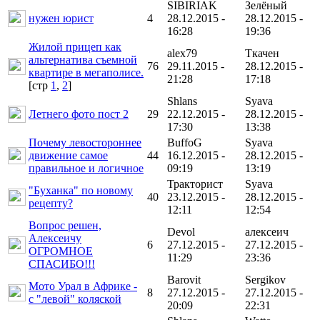
SIBIRIAK
Зелёный
нужен юрист
4
28.12.2015 -
28.12.2015 -
16:28
19:36
Жилой прицеп как
alex79
Ткачен
альтернатива съемной
76
29.11.2015 -
28.12.2015 -
квартире в мегаполисе.
21:28
17:18
[cтр
1
,
2
]
Shlans
Syava
Летнего фото пост 2
29
22.12.2015 -
28.12.2015 -
17:30
13:38
Почему левостороннее
BuffoG
Syava
движение самое
44
16.12.2015 -
28.12.2015 -
правильное и логичное
09:19
13:19
Тракторист
Syava
"Буханка" по новому
40
23.12.2015 -
28.12.2015 -
рецепту?
12:11
12:54
Вопрос решен,
Devol
алексеич
Алексеичу
6
27.12.2015 -
27.12.2015 -
ОГРОМНОЕ
11:29
23:36
СПАСИБО!!!
Barovit
Sergikov
Мото Урал в Африке -
8
27.12.2015 -
27.12.2015 -
с "левой" коляской
20:09
22:31