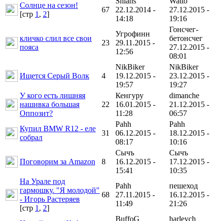
Shlans
Watto
Солнце на сезон!
67
22.12.2014 -
27.12.2015 -
[cтр
1
,
2
]
14:18
19:16
Гонсчег-
Угрофинн
кличко слил все свои
бетонсчег
23
29.11.2015 -
пояса
27.12.2015 -
12:56
08:01
NikBiker
NikBiker
Ищется Серый Волк
4
19.12.2015 -
23.12.2015 -
19:57
19:27
У кого есть лишняя
Кенгуру
dimanche
нашивка большая
22
16.01.2015 -
21.12.2015 -
Оппозит?
11:28
06:57
Pahh
Pahh
Купил BMW R12 - еле
31
06.12.2015 -
18.12.2015 -
собрал
08:17
10:16
Сычъ
Сычъ
Поговорим за Amazon
8
16.12.2015 -
17.12.2015 -
15:41
10:35
На Урале под
Pahh
пешеход
гармошку. "Я молодой"
68
27.11.2015 -
16.12.2015 -
- Игорь Растеряев
11:49
21:26
[cтр
1
,
2
]
BuffoG
harleych