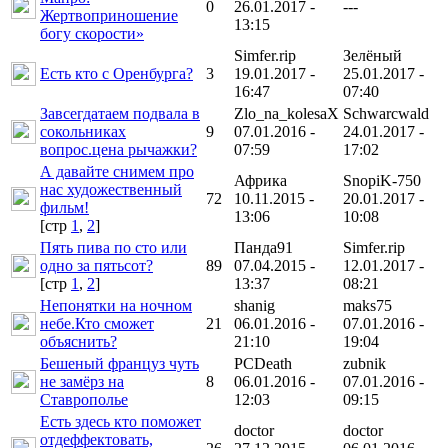
0
26.01.2017 -
---
Жертвоприношение
13:15
богу скорости»
Simfer.rip
Зелёный
Есть кто с Оренбурга?
3
19.01.2017 -
25.01.2017 -
16:47
07:40
Завсегдатаем подвала в
Zlo_na_kolesaX
Schwarcwald
сокольниках
9
07.01.2016 -
24.01.2017 -
вопрос.цена рычажки?
07:59
17:02
А давайте снимем про
Африка
SnopiK-750
нас художественный
72
10.11.2015 -
20.01.2017 -
фильм!
13:06
10:08
[cтр
1
,
2
]
Пять пива по сто или
Панда91
Simfer.rip
одно за пятьсот?
89
07.04.2015 -
12.01.2017 -
[cтр
1
,
2
]
13:37
08:21
Непонятки на ночном
shanig
maks75
небе.Кто сможет
21
06.01.2016 -
07.01.2016 -
объяснить?
21:10
19:04
Бешеный француз чуть
PCDeath
zubnik
не замёрз на
8
06.01.2016 -
07.01.2016 -
Ставрополье
12:03
09:15
Есть здесь кто поможет
doctor
doctor
отдеффектовать,