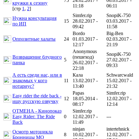
75
24.02.2017 -
06.03.2017 -
кружки к сезону
11:18
06:11
[cтр
1
,
2
]
Simfer.rip
SnopiK-750
Нужна консультация
15
28.02.2017 -
03.03.2017 -
по ИП
09:42
11:58
Bordo
Big-Ben
Оппозитные халаты
24
01.03.2017 -
02.03.2017 -
12:17
21:19
Anonymous
SnopiK-750
Возвращение блудного
(пешеход)
5
27.02.2017 -
панка
26.02.2017 -
09:33
22:18
А есть среди нас, или в
Кала
Schwarcwald
знакомых у кого
11
13.02.2017 -
15.02.2017 -
нотариус?
13:40
21:32
Papas
Simfer.rip
Easy rider the ride back -
12
18.05.2014 -
12.02.2017 -
ищу русскую озвучку
08:17
12:14
ОТМЕНА - Кинопоказ
Simfer.rip
Easy Rider: The Ride
0
12.02.2017 -
---
Back
11:49
ninjan
intertehnick
Осмотр мотоцикла
8
10.02.2017 -
12.02.2017 -
Бронницы МО