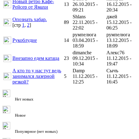
Новый ретро Кафе-
13
26.10.2015 -
16.12.2015 -
Рейсер от Ямахи
09:21
20:34
Shlans
джей
Опознать хабар.
89
22.11.2015 -
15.12.2015 -
[cтр
1
,
2
]
22:02
06:25
румпелюга
румпелюга
Рукоблудие
14
03.04.2015 -
13.12.2015 -
18:59
18:09
dimanche
Алекс76
Внезапно едем катаца
23
09.12.2015 -
11.12.2015 -
10:34
19:47
А кто то у нас тут ведь
Damp
Сычъ
занимался лазерной
5
11.12.2015 -
11.12.2015 -
резкой?
12:25
16:45
Нет новых
Новое
Популярное (нет новых)