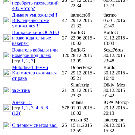
26
27.12.2015 -
06.01.2016 -
перебрать газелевский
22:34
17:23
405 мотор?
Диманч умножился!!!
intruder86
thermo
И Клещенко тоже
42
29.12.2015 -
05.01.2016 -
умножился!!!
21:32
21:49
Поправочки в ОСАГО
BuffoG
BuffoG
и законодательные
27
22.06.2015 -
31.12.2015 -
каверзы
10:02
13:03
Водитель кобылы или
BuffoG
Sega76rus
номерок под шлею
120
28.12.2015 -
30.12.2015 -
[cтр
1
,
2
,
3
]
12:09
23:48
Motorhead Лемми
DoberFoxz
Bordo
Килмистер скончался
27
29.12.2015 -
30.12.2015 -
от рака
05:21
16:40
Simfer.rip
Dikiy_Mex
за жизнь
21
26.12.2015 -
30.12.2015 -
23:32
01:42
Анеки 15
Shlans
ЮРА Мотор
[cтр
1
,
2
,
3
,
4
,
5
,
6
…
578
01.01.2015 -
29.12.2015 -
(12)
]
16:02
20:13
толян.62
interceptor
С первым снегом вас!
25
15.11.2015 -
29.12.2015 -
12:59
15:32