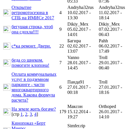
05:33
07:36
Открытие
Andryha32rus
Andryha32rus
ретромотосезона в
4
10.02.2017 -
11.02.2017 -
СПБ на ИМИСе 2017
13:30
18:14
Dikiy_Mex
Dikiy_Mex
бегущая строка, чтоб
9
05.02.2017 -
07.02.2017 -
она сдохла!!!!
14:01
06:43
Багира
Pahh
с*ка ремонт. Двери.
22
02.02.2017 -
06.02.2017 -
13:07
17:49
Vanno
Troll
беда со шнеком.
7
28.01.2017 -
29.01.2017 -
помогите клопона!
14:45
06:40
Оплата коммунальных
услуг в подземном
Панда91
Troll
паркинге - части
6
27.01.2017 -
27.01.2017 -
многоквартирного
00:18
18:16
дома. Какова формула
расчета?
Максон
Orthoped
На земле жить богаче?
179
15.12.2014 -
26.01.2017 -
[cтр
1
,
2
,
3
,
4
]
19:27
14:10
Кинопоказ «Берт
Simfer.rip
Манро: