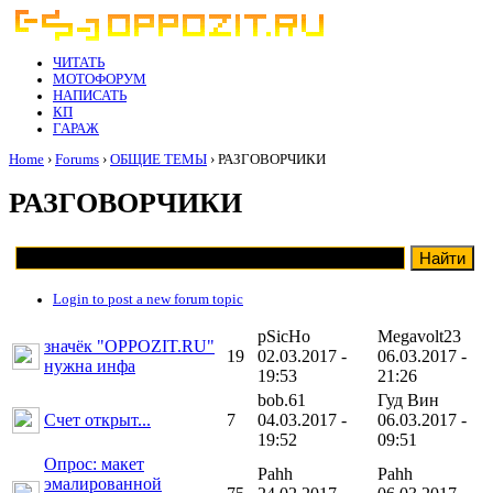
ЧИТАТЬ
МОТОФОРУМ
НАПИСАТЬ
КП
ГАРАЖ
Home
›
Forums
›
ОБЩИЕ ТЕМЫ
› РАЗГОВОРЧИКИ
РАЗГОВОРЧИКИ
Login to post a new forum topic
pSicHo
Megavolt23
значёк "OPPOZIT.RU"
19
02.03.2017 -
06.03.2017 -
нужна инфа
19:53
21:26
bob.61
Гуд Вин
Счет открыт...
7
04.03.2017 -
06.03.2017 -
19:52
09:51
Опрос: макет
Pahh
Pahh
эмалированной