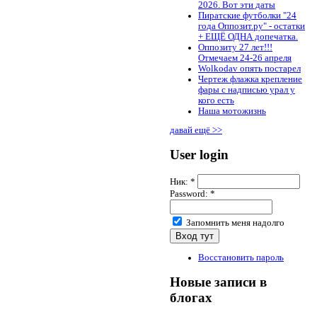
2026. Вот эти даты
Пиратские футболки "24
года Оппозит.ру" - остатки
+ ЕЩЁ ОДНА допечатка.
Оппозиту 27 лет!!!
Отмечаем 24-26 апреля
Wolkodav опять постарел
Чертеж флажка крепление
фары с надписью урал у
кого есть
Наша мотожизнь
давай ещё >>
User login
Ник:
*
Password:
*
Запомнить меня надолго
Восстановить пароль
Новые записи в
блогах