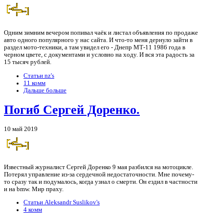
Одним зимним вечером попивал чаёк и листал объявления по продаже
авто одного популярного у нас сайта. И что-то меня дернуло зайти в
раздел мото-техники, а там увидел его - Днепр МТ-11 1986 года в
черном цвете, с документами и условно на ходу. И вся эта радость за
15 тысяч рублей.
Статьи nz's
11 комм
Дальше больше
Погиб Сергей Доренко.
10 май 2019
Известный журналист Сергей Доренко 9 мая разбился на мотоцикле.
Потерял управление из-за сердечной недостаточности. Мне почему-
то сразу так и подумалось, когда узнал о смерти. Он ездил в частности
и на bmw. Мир праху.
Статьи Aleksandr Suslikov's
4 комм