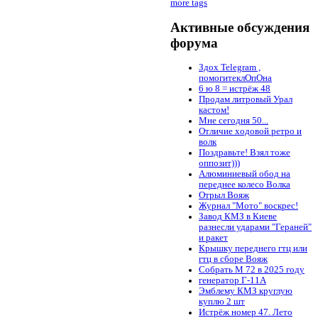
more tags
Активные обсуждения
форума
Здох Telegram ,
помогитеклОпОна
6 ю 8 = истрёж 48
Продам литровый Урал
кастом!
Мне сегодня 50...
Отличие ходовой ретро и
волк
Поздравьте! Взял тоже
оппозит)))
Алюминиевый обод на
переднее колесо Волка
Отрыл Вояж
Журнал "Мото" воскрес!
Завод КМЗ в Киеве
разнесли ударами "Гераней"
и ракет
Крышку переднего гтц или
гтц в сборе Вояж
Собрать М 72 в 2025 году
генератор Г-11А
Эмблему КМЗ круглую
куплю 2 шт
Истрёж номер 47. Лето