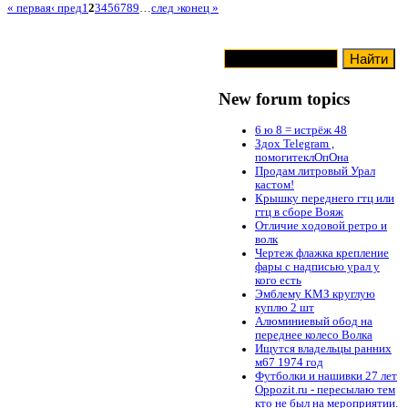
« первая
‹ пред
1
2
3
4
5
6
7
8
9
…
след ›
конец »
New forum topics
6 ю 8 = истрёж 48
Здох Telegram ,
помогитеклОпОна
Продам литровый Урал
кастом!
Крышку переднего гтц или
гтц в сборе Вояж
Отличие ходовой ретро и
волк
Чертеж флажка крепление
фары с надписью урал у
кого есть
Эмблему КМЗ круглую
куплю 2 шт
Алюминиевый обод на
переднее колесо Волка
Ищутся владельцы ранних
м67 1974 год
Футболки и нашивки 27 лет
Oppozit.ru - пересылаю тем
кто не был на мероприятии.