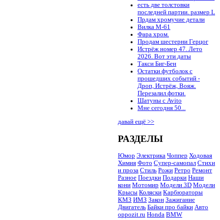
есть две толстовки
последней партии. размер L
Прдам хромучие детали
Вилка М-61
Фара хром.
Продам шестерни Герцог
Истрёж номер 47. Лето
2026. Вот эти даты
Такси Биг-Бен
Остатки футболок с
прошедших событий -
Дроп, Истрёж, Вояж.
Перезалил фотки.
Шатуны с Avito
Мне сегодня 50...
давай ещё >>
РАЗДЕЛЫ
Юмор
Электрика
Чоппер
Ходовая
Химия
Фото
Супер-самопал
Стихи
и проза
Стиль
Рожи
Ретро
Ремонт
Разное
Поездки
Подарки
Наши
кони
Мотомир
Модели 3D
Модели
Крысы
Коляски
Карбюраторы
КМЗ
ИМЗ
Закон
Зажигание
Двигатель
Байки про байки
Авто
oppozit.ru
Honda
BMW