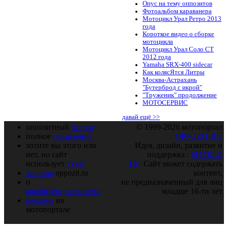
Опус на тему оппозитов
Фотоальбом караванера
Мотоцикл Урал Ретро 2013
года
Короткое видео о сборке
мотоцикла
Мотоцикл Урал Соло СТ
2012 года
Yamaha SRX-400 sidecar
Как колясЯтся Литры
Москва-Астрахань
"Бутерброд с икрой"
"Труженик" продолжение
МОТОСЕРВИС
давай ещё >>
оппозитный
форум
© 1999-2026 мотопортал
полное
оглавление
OPPOZIT.RU
хотите вы этого или
Идея, дизайн, развитие и
нет, но сайт
поддержка :
SHTRLZ
использует
куки
16+
Сайт может содержать
закрома
oppozit.ru
контент,
о
не предназначенный для лиц
конфиденциальности
младше 16-ти лет
реклама
на
мотопортале